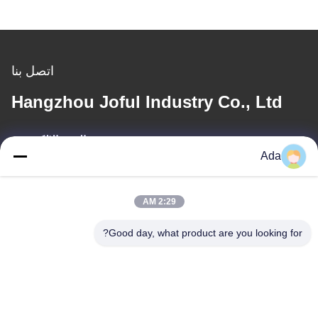
اتصل بنا
Hangzhou Joful Industry Co., Ltd
البريد الإلكتروني
Ada
ada.zhang@jofulindustry.com
2:29 AM
عنواننا
Good day, what product are you looking for?
العنوان
No.1 Rd، Dongzhou Industry Area، Fuyang District، Hangzhou
city، China، 311400
الهاتف