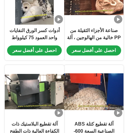
صناعة الأجزاء الثقيلة من
أدوات كسر الورق النفايات
PP خالية من الهالوجين ، آلة
واحد العمود 75 كيلوواط
تكسير لقطع بلاستيكية 45
قطع المحرك الدوار قطر
احصل على أفضل سعر
احصل على أفضل سعر
كيلوواط 400-700 كجم في
400mm الفيلم البلاستيكي
الساعة
أدوات كسارة آلة
آلة تقطيع كتلة ABS
آلة تقطيع البلاستيك ذات
الصناعية السعة 600-
الكفاءة العالية ذات الطفح