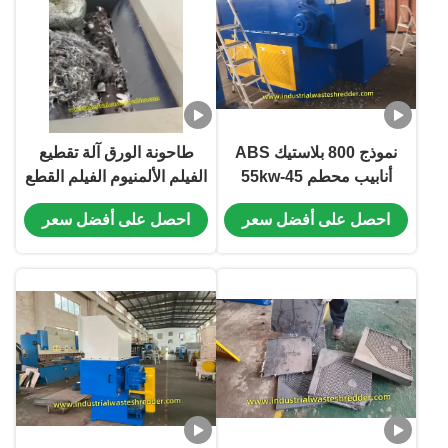
نموذج 800 بلاستيك ABS
طاحونة الورق آلة تقطيع
أنابيب محطم 45-55kw
الفيلم الألمنيوم الفيلم القطع
ABS أنابيب محطم عالية
عالية الكفاءة طاحونة للفيلم
احصل على أفضل سعر
احصل على أفضل سعر
الكفاءة العملية قطر الدوار
الألمنيوم النفايات في
400mm القياس الثقيل
طاحونة الورق
للأنابيب والأنبوب