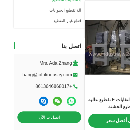
آلة تقطيع الحيوانات
قطع غيار التقطيع
اتصل بنا
Mrs. Ada.Zhang
ada.zhang@jofulindustry.com
+8613646868017
دائم مزدوج شافت النفايات E تقطيع عالية
طيع الخشنة
اتصل بنا الآن
 أفضل سعر