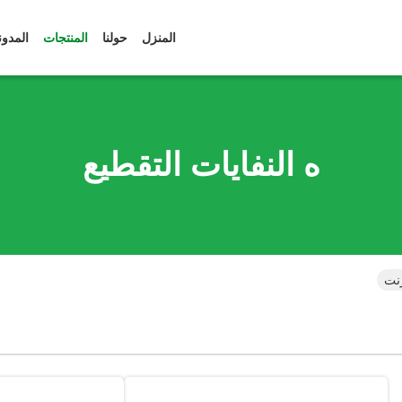
المنزل
حولنا
المنتجات
المدون
ه النفايات التقطيع
رنت