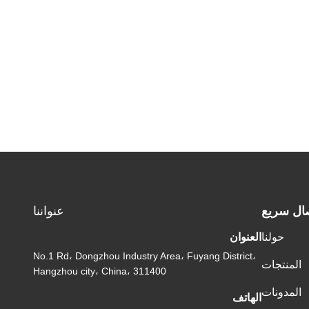
ال سريع
عنواننا
حولنا
العنوان
No.1 Rd، Dongzhou Industry Area، Fuyang District،
المنتجات
Hangzhou city، China، 311400
المدونات
الهاتف