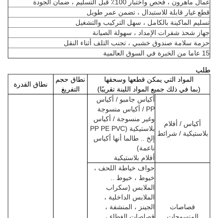
عمال ماهرون ، فحص واختبار 100٪ قبل التسليم ، ضمان الجودة
قطع غيار قابلة للاستبدال ، تضمن عمر طويل
تسليم الماكينة بالكامل ، سهل التركيب والتشغيل
جهاز شحذ شفرات الإمداد ، سهولة الصيانة
حزمة سلامة صندوق خشبي ، تجنب التلف أثناء النقل
15 عاما من الخبرة في السوق العالمية
طلب
المواد التي يمكن قطعها وسحقها
نطاق حجم
نطاق القدرة
(بما في ذلك جميع المواد اللينة تقريبًا)
التفريغ
أكياس جامبو / أكياس
PP / أكياس منسوجة
وغير منسوجة / أكياس
أكياس / أفلام
بلاستيكية (PP PE PVC
بلاستيكية / شرائط
إلخ .. طالما أنها أكياس
ناعمة)
أفلام بلاستيكية
حواف خياطة اللحف ،
خيوط ، خيوط ..
الملابس (سكراب
الملابس الداخلية ،
قصاصات
الجينز ، المنشفة ،
المنسوجات
قصاصات الغطاء ،