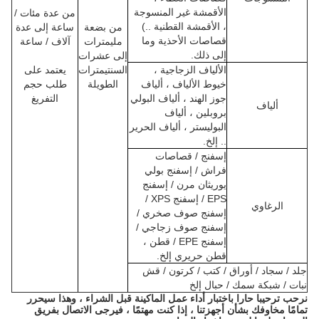
الأقمشة غير المنسوجة
من عدة مئات /
، الأقمشة القطنية ..)
من بضعة
ساعة إلى عدة
قصاصات الأحذية وما
مليمترات
آلاف / ساعة
إلى ذلك.
إلى عشرات
الألياف الزجاجية ،
السنتيمترات
يعتمد على
خيوط الألياف ، ألياف
الطويلة
طلب حجم
جوز الهند ، ألياف البولي
التفريغ
ألياف
بروبلين ، ألياف
البوليستر ، ألياف الحرير
.. إلخ.
إسفنج / قصاصات
فراش / إسفنج بولي
يوريثان مرن / إسفنج
EPS / إسفنج XPS /
الرغاوي
إسفنج صوف صخري /
إسفنج صوف زجاجي /
إسفنج EPE / قطن ،
قطن حريري إلخ.
جلد / سجاد / أوراق / كتب / كرتون / قش
نبات / شبكة سمك / حبال إلخ
نرحب ترحيبا حارا باختبار أداء عمل الماكينة قبل الشراء ، وهذا سيحرر
تمامًا مخاوفك بشأن أجهزتنا ، إذا كنت مهتمًا ، فيرجى الاتصال بفريق