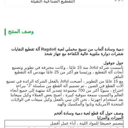
التقطيع الصناعية الثقيلة
وصف المنتج
دمية وسادة ألعاب من نسيج مخملي لعبة Ragdoll آلة تقطيع النفايات
شفرات دوارة ملتوية عالية الكفاءة مع جهاز شحذ
حول جوفول
تأسست شركة Joful منذ 15 عامًا ، وكانت محترفة في تطوير وتصنيع
أبحاث آلة التقطيع ، ورئيسنا هو أكثر من 25 عامًا مهندس آلة التقطيع
الماهر
مع 15 عامًا من التطوير ، أصبحت Joful بالفعل الشركة الرائدة في تصنيع
آلات القطع في الصين ، تم تصميم آلة القطع من سلسلة "J" ببراءة
اختراع ، سنويًا أكثر من 700 مجموعة تصدير آلة منتهية إلى جميع أنحاء
العالم واكتسبت سمعة سوقية كبيرة ، أصبح بعض العملاء وكيل مبيعاتنا
بعد استخدام أجهزتنا ، نحن الآن نبني بالفعل وكيل مبيعات في الولايات
المتحدة الأمريكية وتايوا والمكسيك والهند
وصف حول آلة قطع لعبة دمية وسادة أفخم
الميزات والمزايا
مصمم خصيصًا للمواد اللينة ، أداء عمل أفضل