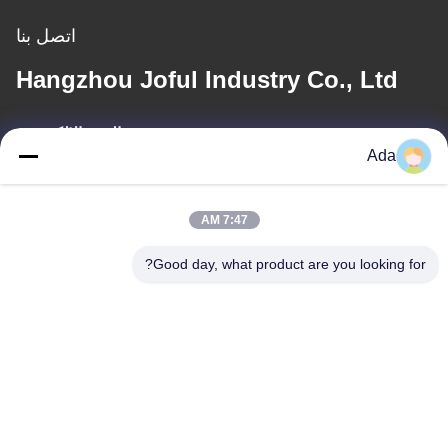
اتصل بنا
Hangzhou Joful Industry Co., Ltd
البريد الإلكتروني
Ada
ada.zhang@jofulindustry.com
7:47 AM
عنواننا
Good day, what product are you looking for?
العنوان
No.1 Rd، Dongzhou Industry Area، Fuyang District، Hangzhou
city، China، 311400
الهاتف
86-571-63559816