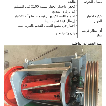
ضمان الجودة
معالجة
* فحص واختبار الجهاز بنسبة 100٪ قبل التسليم
* قم بزيارة المصنع
كيفية اختبار
* افتح مكالمة الفيديو لرؤية مصنعنا وآلة الاختبار
الجهاز
* إرسال عينة نفايات إلينا
* اختبار في مصنع العميل القديم بالقرب منك
أي مطار قريب
جينان وتشينغداو
منك
عينة الشفرات الداخلية