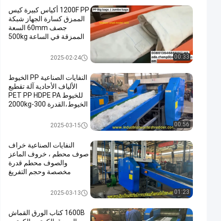
1200F PP أكياس كبيرة كيس
الممزق كسارة الجهاز شبكة
جصف 60mm السعة
الممزقة في الساعة 500kg
محرك القطع 8P 18.5KW،PP
آلة قطع رافيا
تقطيع النفايات الصناعية
00:33
2025-02-24
النفايات الصناعية PP الخيوط
الألياف الأحادية آلة تقطيع
للخيوط PET PP HDPE PA
الخيوط،القدرة 300-2000kg
في الساعة،سهلة التغذية
الخيوط الكيميائية تقطيع
تقطيع النفايات الصناعية
00:56
2025-03-15
التصميم مضاد التلف،النفايات
PP رافيا أكياس تقطيع
النفايات الصناعية خراف
صوف محطم ، خروف الماعز
والصوف محطم قدرة
مخصصة وحجم التفريغ
استهلاك طاقة منخفض
تقطيع النفايات الصناعية
01:23
2025-03-13
1600B كتاب الورق القماش