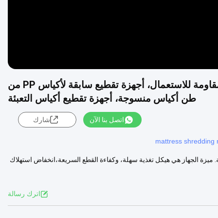
1200B آلة تقطيع أكياس PP الكبيرة ذات شفرة مقاومة للاستعمال، أجهزة تقطيع سابقة لأكياس PP من
طن أكياس منسوجة، أجهزة تقطيع أكياس التعبئة
اتصل بنا الآن
شارك
mattress shredding
. ميزة الجهاز هي هيكل تغذية سهلة، وكفاءة القطع السريعة،انخفاض استهلاك
اترك رسالة