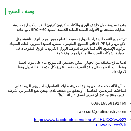
وصف المنتج
مقدمة سريعة حول كاشف الورق والكتاب ، كرتون كرتون النفايات كسارة ، حزمة
النفايات مطحنة مع الأدوات الصلبة الصلبة اللاصقة الصلبة HRC > 60 ، مع حادة
تم تصميم القطع الشفرات الدوارة خصيصا لقطع جميع المواد النوع الناعمة، مثل
الأكياس، رافيا PP، الأفلام، النسيج، الملابس، القطن، أغطية السرير، الجلد، السجاد،
الرغوة، الإسفنج، الألياف،الخيوطالصوف، الورق، الكرتون، الورق المقوى، داخل
السيارة، شبكات الصيد، طالما أنها مواد نوع ناعمة
لدينا نماذج مختلفة من الجهاز ، يمكن تخصيص كل نموذج بناء على مواد العميل
ومتطلبات القطع ، مثل منفذ التغذية ، منفذ التفريغ ،كل هذه قابلة للتعديل وفقا
لاحتياجاتك
بما أن الآلة مخصصة، نحن بحاجة لمعرفة طلبك بالتفاصيل، لذا يرجى الرسالة لي
لمناقشة المزيد من التفاصيل، أو تحقق من صفحة بلدي، ونحن نضع الكثير من أشرطة
الفيديو هناك،يمكنك أن تعرف أفضل عن آلتنا أولاً
008615858192469
rafe.cui@jofulindustry.com
https://www.facebook.com/share/12HUXXXVvzS/?
mibextid=wwXIfr