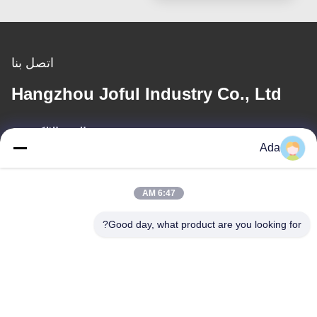
اتصل بنا
Hangzhou Joful Industry Co., Ltd
البريد الإلكتروني
Ada
ada.zhang@jofulindustry.com
6:47 AM
عنواننا
Good day, what product are you looking for?
العنوان
No.1 Rd، Dongzhou Industry Area، Fuyang District، Hangzhou
city، China، 311400
الهاتف