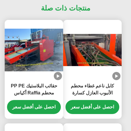
منتجات ذات صلة
كابل ناعم غطاء محطم
حقائب البلاستيك PP PE
الأنبوب العازل كسارة
محطم Raffia أكياس
الأدوات الصلبة ذات القوة
منسوجة طاحونة أكياس
العالية السعة الكبيرة
احصل على أفضل سعر
احصل على أفضل سعر
التسوق كسارة سعة كبيرة