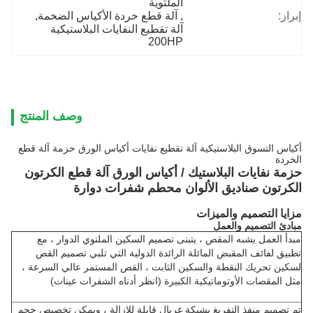
الملتوية
إبراز:
, 
آلة قطع خردة الأكياس الضخمة
, 
آلة تقطيع النفايات البلاستيكية 
200HP
وصف المنتج
أكياس التسوق البلاستيكية آلة تقطيع نفايات أكياس الورق حزمة آلة قطع
الخردة
حزمة نفايات البلاستيك / أكياس الورق آلة قطع الكرتون
الكرتون صناديق الألوان محطم شفرات دوارة
مزايا التصميم والميزات
مبادئ التصميم والعمل
مبدأ العمل يشبه المقص ، يتبنى تصميم السكين الملتوي الدوار ، مع
تطبيق لفائف المقبض المائلة الرائدة الدولية التي تلبي تصميم القص
لسكين تحريك النقطة والسكين الثابت ، القص المستمر عالي السرعة ،
مثل المقصات الأوتوماتيكية الكبيرة (انظر أدناه الشفرات عينات)
تم تصميم منفذ التفريغ بشبكة غربال قابلة للإزالة ، ويمكن تخصيص حجم