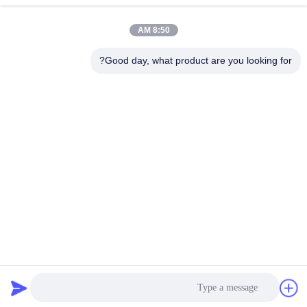
8:50 AM
عنواننا
Good day, what product are you looking for?
العنوان
No.1 Rd، Dongzhou Industry Area، Fuyang District، Hangzhou
city، China، 311400
الهاتف
86-571-63559816
سياسة الخصوصية
|
خريطة الموقع
الصين جيدة الجودة تقطيع النفايات الصناعية المورد. حقوق الطبع والنشر
© -2026 Hangzhou Joful Industry Co., Ltd . كل شيء حقوق
محجوزة