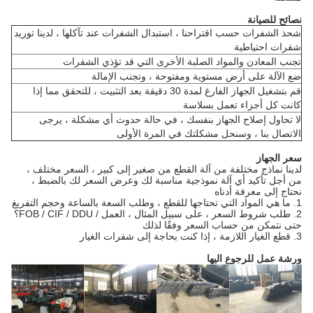
نصائح للصيانة
شحذ الشفرات حسب اقتراحنا ، استبدال الشفرات عند تآكلها ، لدينا توريد
شفرات احتياطية
تجنب المعادن والمواد الصلبة الأخرى التي قد تؤذي الشفرات
ضع الآلة على أرض مستوية ومفتوحة ، وتجنب الإمالة
قم بتشغيل الجهاز الفارغ لمدة 30 دقيقة بعد التثبيت ، للتحقق مما إذا
كانت كل أجزاء تعمل بسلاسة
لا تحاول إصلاح الجهاز بنفسك ، في حالة حدوث أي مشكلة ، يرجى
الاتصال بنا ، وسنحل مشكلتك في المرة الأولى
سعر الجهاز
لدينا نماذج مختلفة من آلة القطع من صغير إلى كبير ، السعر مختلف ،
من أجل تأكيد أي آلة نموذجية مناسبة لك وعرض السعر لك بالضبط ،
نحتاج إلى معرفة أدناه
1. ما هي المواد التي تحتاجها للقطع ، وطلب السعة بالساعة وحجم التفريغ
2. طلب ​​شروط السعر ، على سبيل المثال ، العمل / FOB / CIF / DDU؟
حتى نتمكن من حساب السعر وفقًا لذلك
3. قطع الغيار اللازمة ، إذا كنت بحاجة إلى شفرات الغيار
ورشة عمل للرجوع اليها