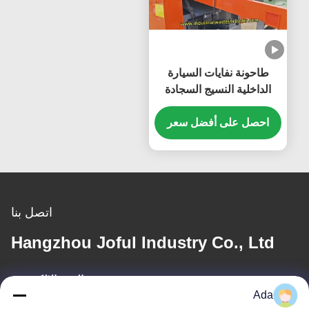
طاحونة نفايات السيارة
الداخلية النسيج السجادة
سقف الجلد كسارة حسب
احصل على أفضل سعر
الطلب السعة وحجم التفريغ
اتصل بنا
Hangzhou Joful Industry Co., Ltd
البريد الإلكتروني
Ada
ada.zhang@jofulindustry.com