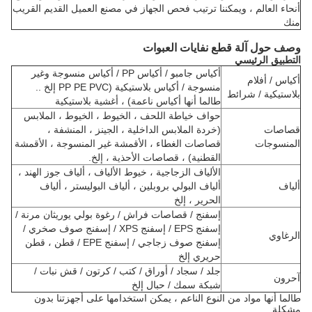
أنحاء العالم ، ويمكننا ترتيب فحص الجهاز في مصنع العميل القديم القريب
منك
وصف حول آلة قطع نفايات العبوات
التطبيق الرئيسي
أكياس جامبو / أكياس PP / أكياس منسوجة وغير
أكياس / أفلام
منسوجة / أكياس بلاستيكية (PP PE PVC إلخ ..
بلاستيكية / شرائط
طالما أنها أكياس ناعمة) ، أغشية بلاستيكية
حواف خياطة اللحف ، الخيوط ، الخيوط ، الملابس
قصاصات
(خردة الملابس الداخلية ، الجينز ، المنشفة ،
المنسوجات
قصاصات الغطاء ، الأقمشة غير المنسوجة ، الأقمشة
القطنية) ، قصاصات الأحذية ، إلخ.
الألياف الزجاجية ، خيوط الألياف ، ألياف جوز الهند ،
ألياف
ألياف البولي بروبلين ، ألياف البوليستر ، ألياف
الحرير ، إلخ
إسفنج / قصاصات فراش / رغوة بولي يوريثان مرنة /
إسفنج EPS / إسفنج XPS / إسفنج صوف صخري /
الرغاوي
إسفنج صوف زجاجي / إسفنج EPE / قطن ، قطن
حريري إلخ
جلد / سجاد / أوراق / كتب / كرتون / قش نبات /
آحرون
شبكة سمك / حبال إلخ
طالما أنها مواد من النوع الناعم ، يمكن استخدامها على أجهزتنا بدون
مشكلة