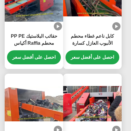
كابل ناعم غطاء محطم
حقائب البلاستيك PP PE
الأنبوب العازل كسارة
محطم Raffia أكياس
الأدوات الصلبة ذات القوة
منسوجة طاحونة أكياس
العالية السعة الكبيرة
احصل على أفضل سعر
احصل على أفضل سعر
التسوق كسارة سعة كبيرة