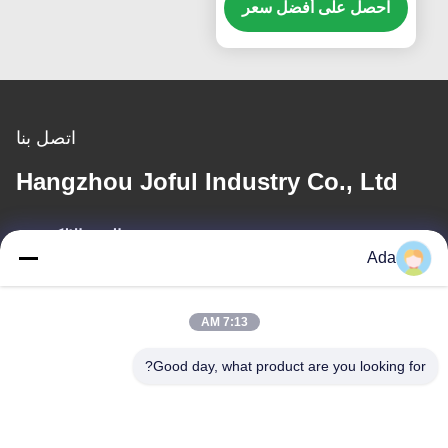
القطع الدوار للشفرات
احصل على أفضل سعر
الفعالة
اتصل بنا
Hangzhou Joful Industry Co., Ltd
البريد الإلكتروني
Ada
ada.zhang@jofulindustry.com
7:13 AM
عنواننا
Good day, what product are you looking for?
العنوان
No.1 Rd، Dongzhou Industry Area، Fuyang District، Hangzhou
city، China، 311400