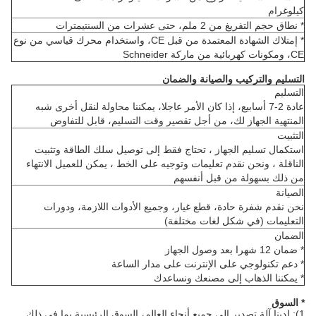
كيلوغرام
* نطاق حجم التفريغ من 2 ملم، حتى عشرات من السنتيمترات
* إمتلاك الشهادة المعتمدة من قبل CE، واستخدام محرك قياسي من نوع
CE، ومكونات كهربائية من ماركة Schneider
التسليم والتركيب والصيانة والضمان
التسليم
عادة 2-7 أسابيع، إذا كان الأمر عاجلا، يمكننا محاولة لنقل أخرى شبه
المنتهية الجهاز لك، من أجل تقصير وقت التسليم، قابل للتفاوض
التثبيت
استكمال تسليم الجهاز ، تحتاج فقط إلى توصيل سلك الطاقة وتثبيت
الناقلة ، ونحن نقدم تعليمات وتوجيه على الخط ، يمكن للعميل الانتهاء
من ذلك بسهولة من قبل أنفسهم
الصيانة
نحن نقدم شفرة حادة، قطع غيار، وجميع الأدوات اللازمة، ودورات
التعليمات (في شكل لغات مختلفة)
الضمان
* ضمان 12 شهرا بعد وصول الجهاز
* دعم تكنولوجي على الإنترنت على مدار الساعة
* يمكننا الذهاب إلى مصنعك ونساعدك
* السوق
1): لدينا آلة تصدير إلى جميع أنحاء العالم، السوق الرئيسية بما في ذلك