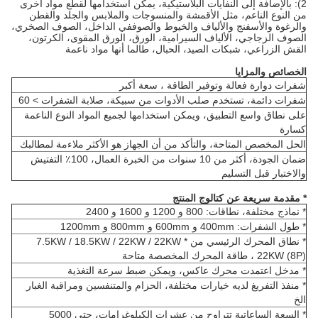
2): بالإضافة إلى النفايات البلاستيكية، يمكن استخدامها لقطع مواد أخرى
من النوع الناعم، مثل الأقمشة والمنسوجات والملابس والجلد والقطن
والرغوة والأسفنج والألياف والخيوط والصوف
في الداخل، الصوف الصخري،
الصوف الزجاجي، الألياف السيرامية، الورق، الورق المقوى، الكرتون،
القش الزراعي، شبكات الصيد، الحبال، طالما أنها مواد ناعمة
الخصائص والمزايا
شفرات دوارة فعالة وتوفير الطاقة ، سعة أكبر
شفرات دائمة، تستخدم صلب الأدوات من سبيكة، صلابة الشفرات > 60
على نطاق واسع التطبيق، ويمكن استخدامها لجميع المواد النوع الناعمة
كسارة
الحل المخصص المتاحة، والتأكد من أن الجهاز هو الأكثر ملاءمة لمطالبك
ضمان الجودة، أكثر من 10 سنوات من الخبرة العمال، 100٪ التفتيش
والاختبار قبل التسليم
* مقدمة سريعة عن كتالوج المنتج
* نماذج مختلفة، نطاقات: 800 و 1200 و 1600 و 2400
* طول الشفرات: 400mm و 600mm و 800mm و 1200mm
* نطاق المحرك الرئيسي من 7.5KW / 18.5KW / 22KW / 22KW *
22KW (8P) ، طاقة المحرك المخصصة متاحة
* مدخل اعتمدت محرك عاكس، ويمكن ضبط سرعة التغذية
* منفذ التفريغ لديه خيارات مختلفة، الحزام والمتنفسين ومراقبة الغبار
الخ
* السعة الساعاتية تتراوح من عشرات الكيلوغرامات، حتى 5000