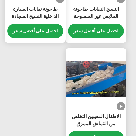
النسيج النفايات طاحونة
طاحونة نفايات السيارة
الملابس غير المنسوجة
الداخلية النسيج السجادة
المنسوجات كسارة توفير
سقف الجلد كسارة حسب
احصل على أفضل سعر
الطاقة شفرات الدوار القطع
احصل على أفضل سعر
الطلب السعة وحجم التفريغ
الاطفال المعيبين التخلص
من القماش الممزق
المنظف الصحي كسر مع