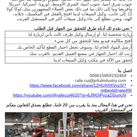
جنوب شرق آسيا، جنوب آسيا، الشرق الأوسط، أوروبا، أستراليا، أمريكا
وأفريقيا وما إلى ذلك،بما في ذلك بعض العملاء المشهورين مثل كوكا كولا
2): إلى جانب، وكيل المبيعات لدينا افتتح بالفعل في المكسيك، تايلاند،
الهند، ونحن نتطلع إلى بناء وكيل مبيعات أكثر في المستقبل القريب
* نحن نقدم لك أدناه طرق للتحقق من الجهاز قبل الطلب
زيارة شخصية لنا، أو إرسال وكيل طرف ثالث يأتي لزيارة لنا
افتح مكالمة فيديو معنا للتحقق من كل شيء
أرسل المواد الخام لنا، وسوف تجعل اختبار القطع لتأكيد الخاص بك
رتب لك اختبار الجهاز في مصنع العميل القديم، بالقرب منك
تحقق من الآلة في مكتب وكيل المبيعات لدينا
اتصل بنا
008615858192469
rafe.cui@jofulindustry.com
https://www.facebook.com/share/12HUXXXVvzS/?
mibextid=wwXIfr
https://youtube.com/@rafecui4620?si=6J9IQjPyzaZGunUV
نحن في هذا المجال منذ ما يقرب من 20 عاما، نتطلع بصدق للتعاون معكم
في المستقبل القريب