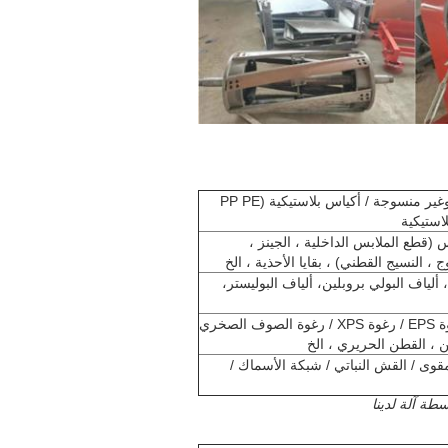
أكياس كبيرة / أكياس PP / أكياس منسوجة وغير منسوجة / أكياس بلاستيكية (PP PE
 (قطع الملابس الداخلية ، الجينز ،
 ، النسيج القطني) ، بقايا الأحذية ، الخ
 ألياف البولي بروبلين، ألياف البوليستر،
أسفنج / قطعة فراش / رغوة PU مرنة / رغوة EPS / رغوة XPS / رغوة الصوف الصخري
لمقوى / القش النباتي / شبكة الأسماك /
سطة آلة لدينا