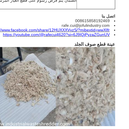
الضمان يتم فرض رسوم على قطع الغيار المرسل
اتصل بنا
008615858192469
rafe.cui@jofulindustry.com
://www.facebook.com/share/12HUXXXVvzS/?mibextid=wwXIfr
https://youtube.com/@rafecui4620?si=6J9IQjPyzaZGunUV
عينة قطع صوف الجلد