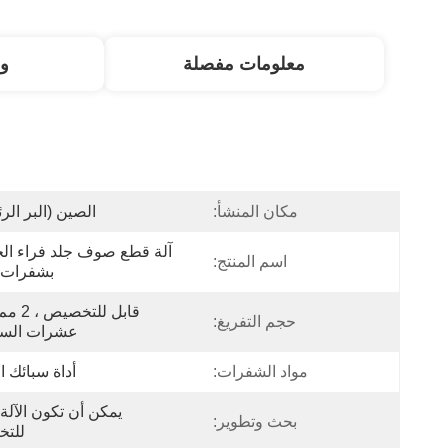
معلومات مفصلة
و
مكان المنشأ:
الصين (البر الر
اسم المنتج:
بشفرات 
حجم التفريغ:
عشرات السن
مواد الشفرات:
أداة سبائك 
بحث وتطوير:
للت