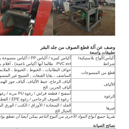
وصف عن آلة قطع الصوف من جلد البقر
تطبيقات واسعة
أكياس/ألواح بلاستيكية/
شرائط
PVC ect.. طالما أنها أكياس ناعمة) ، أفلام بلاستيكية
حواف البطانيات ، الخيوط ، الخيوط ، الملابس
قطع من المنسوجات
المناشف ، بقايا القبعات ، النسيج غير المنسوج
ألياف الزجاج، خيط الألياف، ألياف جوز الهند،
الألياف
ألياف الحرير، الخ
الرغوة
/ رغوة الصوف الزجاجي / رغوة EPE / القطن ، القطن الحريري ، الخ
الجلد / السجادة / الأوراق / الكتب / الورق ا
غيرها
الحبال الخ
تقريبا جميع أنواع المواد الأخرى من النوع الناعم يمكن أيضا أن تقطع بوا
نصائح الصيانة