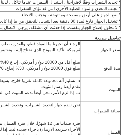
* تحديد الشفرات وفقًا لاقتراحنا ، استبدال الشفرات عندما تتآكل ، لدين
* تجنب المعدن والمواد الصلبة الأخرى التي قد تؤذي الشفرات
* ضع الجهاز على أرض مسطحة ومفتوحة ، وتجنب الانحناء
* تشغيل الجهاز فارغ لمدة 30 دقيقة بعد التثبيت، للتحقق من ما إذا كانت كل أجزاء تعمل بسلاسة
* لا تحاول إصلاح الجهاز بنفسك، إذا حدثت أي مشكلة، يرجى الاتصال 
تفاصيل سريعة
الرجاء أن تخبرنا ما المواد قطع، والقدرة، طلب 
سعر الجهاز
ثم يمكننا تأكيد النموذج الذي تحتاج إليه ، ونقتب
مبلغ أقل من 10000 دولار أمريكي، إيداع 40%، رصيد 60% قبل الشحن
مدة الدفع
مبلغ فوق 10000 دولار أمريكي، 30% إيداع، 70% رصيد قبل الشحن
a. تسليم آلة مجموعة كاملة تقريبا خارج، بسيطة
نقدم أيضا رسم التثبيت
التثبيت
ب. إذا لزم الأمر، نحن أيضاً ندعم التثبيت في ال
نحن نقدم جهاز لتحديد الشفرات، وتحديد الشفرات
صيانة الشفرات
فترة ضماننا هي 12 شهرًا. خلال فتر
الأجزاء سريعة الارتداء) بأجزاء جديدة لدينا إذ
الضمان