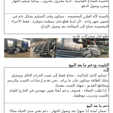
بالنسبة للنماذج القياسية ، لدينا مخزون مخزون ، يمكننا تسليم الجهاز
بمجرد وصول الدفع
بالنسبة لآلة الطرز المخصصة ، سيكون وقت التسليم بشكل عام في
غضون شهر واحد ، لأن لدينا قطع غيار منتظمة متوفرة ، فقط الأجزاء
المخصصة تحتاج إلى المعالجة بعد وصول الإيداع
قطع غيار ومحركات عادية
التثبيت ودعم ما بعد البيع
ثَبَّتَ
* تسليم كامل للماكينة ، تحتاج فقط إلى تثبيت الحزام الناقل وتوصيل
سلك الطاقة سيكون على ما يرام ، نحن نقدم إرشادات التثبيت والرسم
ومقاطع الفيديو ، سهلة التثبيت بنفسك
* إذا طلب العملاء ، فسوف ندعم أيضًا تعيين مهندس في الخارج للقيام
بالتثبيت وتدريب موظفيك
دعم ما بعد البيع
* ضمان لمدة 12 شهرًا بعد وصول الجهاز ، دعم تقني مدى الحياة مجانًا