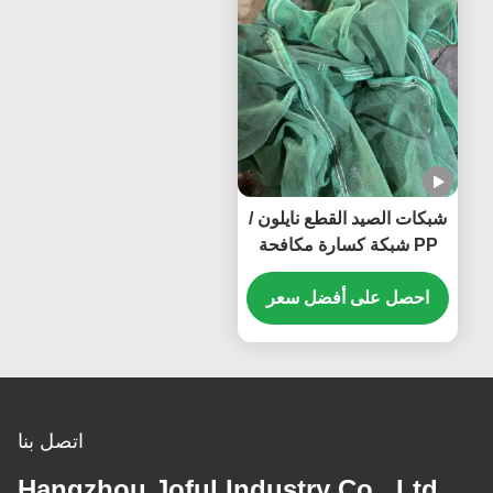
شبكات الصيد القطع نايلون /
PP شبكة كسارة مكافحة
التلف الظل شبكة طحن
مخصصة
احصل على أفضل سعر
اتصل بنا
Hangzhou Joful Industry Co., Ltd