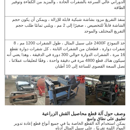
الدوراني عالي السرعة بالشفرات الحادة ، والمزيد من الكفاءة وتوفير
الطاقة
منفذ التفريغ مزود بشاشة شبكية قابلة للإزالة ، ويمكن أن يكون حجم
الشاشة قابلاً للتخصيص ، صغيرًا إلى 2 مم ، ويلبي تمامًا طلب حجم
التفريغ المختلف والموحد
خذ النموذج 2400F على سبيل المثال ، طول الشفرات 1200 مم ، 8
شفرات دوارة ، قطعتان من الشفرات الثابتة ، كل شفرات دوارة تقطع
16 مرة ، الشفرات الدوارة حوالي 300 دورة في الدقيقة ، وهذا يعني أنه
سيكون هناك قطع 4800 مرة في دقيقة واحدة ، وفقًا لتعليقات عملائنا ،
تصل السعة القصوى للساعة إلى 10 أطنان
وصف حول آلة قطع محاصيل القش الزراعية
تطبيق على نطاق واسع
يمكن استخدام آلة القطع الخاصة بنا في جميع أنواع قطع إعادة تدوير
المواد اللينة تقريبًا ، على سبيل المثال أدناه