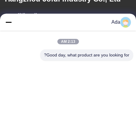
البريد الإلكتروني
Ada
ada.zhang@jofulindustry.com
2:13 AM
عنواننا
Good day, what product are you looking for?
العنوان
No.1 Rd، Dongzhou Industry Area، Fuyang District، Hangzhou
city، China، 311400
الهاتف
86-571-63559816
سياسة الخصوصية
|
خريطة الموقع