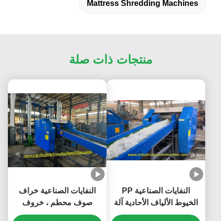
Mattress Shredding Machines
منتجات ذات صلة
النفايات الصناعية PP
النفايات الصناعية خراف
الخيوط الألياف الأحادية آلة
صوف محطم ، خروف
تقطيع للخيوط PET PP
الماعز والصوف محطم