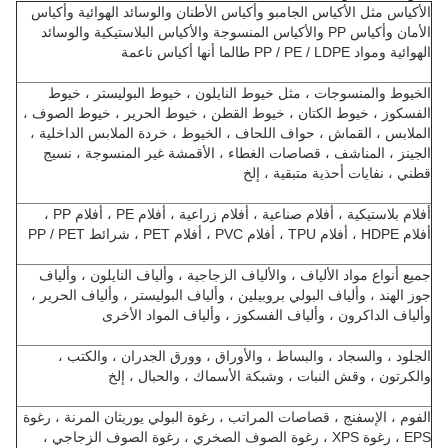
الأكياس مثل الأكياس الجامبو وأكياس الأطنان والوسائد الهوائية وأكياس
الأمان وأكياس PP والأكياس المنسوجة والأكياس البلاستيكية والوسائد
الهوائية ومواد PP / PE / LDPE طالما أنها أكياس ناعمة
الخيوط والمنسوجات ، مثل خيوط النايلون ، خيوط البوليستر ، خيوط
الفسكوز ، خيوط الكتان ، خيوط القطن ، خيوط الحرير ، خيوط الصوف ،
الملابس ، القماش ، حواف اللحاف ، الخيوط ، خردة الملابس الداخلية ،
الجينز ، المناشف ، قصاصات الغطاء ، الأقمشة غير المنسوجة ، نسيج
قطني ، نفايات أحذية متبقية ، إلخ
أفلام بلاستيكية ، أفلام صناعية ، أفلام زراعية ، أفلام PE ، أفلام PP ،
أفلام HDPE ، أفلام TPU ، أفلام PVC ، أفلام PET ، شرائط PP / PET
جميع أنواع مواد الألياف ، والألياف الزجاجية ، وألياف النايلون ، وألياف
جوز الهند ، وألياف البولي بروبيلين ، وألياف البوليستر ، وألياف الحرير ،
وألياف الداكرون ، وألياف الفسكوز ، وألياف المواد الأخرى
الجلود ، والسجاد ، والبساط ، والأوراق ، وورق الجدران ، والكتب ،
والكرتون ، وقش النبات ، وشبكة الأسماك ، والحبال ، إلخ
الفوم ، الإسفنج ، قصاصات المراتب ، رغوة البولي يوريثان المرنة ، رغوة
EPS ، رغوة XPS ، رغوة الصوف الصخري ، رغوة الصوف الزجاجي ،