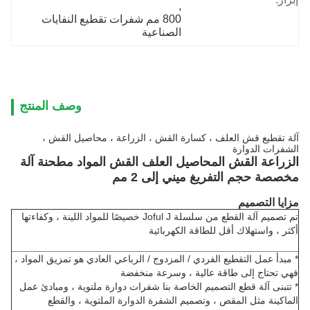
, 
800 مم شفرات تقطيع النفايات 
الصناعية
وصف المنتج
آلة تقطيع قش العلف ، كسارة القش ، الزراعة ، محاصيل القش ،
الشفرات الدوارة
الزراعة القش المحاصيل العلف القش المواد مطحنة آلة
مخصصة حجم التفريغ ميني إلى 2 مم
مزايا التصميم
تم تصميم آلة القطع من سلسلة Joful J خصيصًا للمواد اللينة ، وكفاءتها
أكثر ، واستهلاك أقل للطاقة الكهربائية
* مبدأ عمل التقطيع الفردي / المزدوج / الرباعي العادي هو تمزيق المواد ،
فهي تحتاج إلى طاقة عالية ، وسرعة منخفضة
* تتبنى آلة قطع التصميم الخاصة بنا شفرات دوارة ملتوية ، ومبادئ عمل
الماكينة مثل المقص ، وتصميم الشفرة الدوارة الملتوية ، والقطع