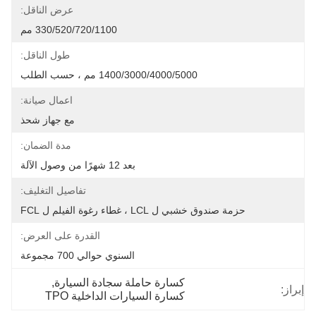
عرض الناقل:
330/520/720/1100 مم
طول الناقل:
1400/3000/4000/5000 مم ، حسب الطلب
اعمال صيانة:
مع جهاز شحذ
مدة الضمان:
بعد 12 شهرًا من وصول الآلة
تفاصيل التغليف:
حزمة صندوق خشبي ل LCL ، غطاء رغوة الفيلم ل FCL
القدرة على العرض:
السنوي حوالي 700 مجموعة
كسارة حاملة سجادة السيارة
, 
إبراز:
كسارة السيارات الداخلية TPO