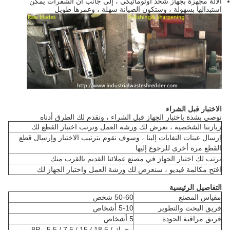
الآلة مجهزة بجهاز شحذ أوتوماتيكي ، إلى جانب أن الشفرات يمكن
استبدالها بسهولة ، وستكون الصيانة سهلة ، وعمرها طويل
الاختبار قبل الشراء
نوصي بشدة باختبار الجهاز قبل الشراء ، ونقدم لك الطرق أدناه
زيارتنا الشخصية ، نعرض لك ورشة العمل ونرتب اختبار القطع لك
إرسال عينات النفايات إلينا ، وسوف نقوم بترتيب الاختبار وإرسال قطع
القطع مرة أخرى للرجوع إليها
نرتب لك اختبار الجهاز في مصنع عملائنا القديم بالقرب منك
افتح مكالمة فيديو ، سنعرض لك ورشة العمل واختبار الجهاز لك
التفاصيل الرئيسية
مقياس المصنع
50-60 شخص
فريق البحث والتطوير
5-10 أشخاص
فريق مراقبة الجودة
5 أشخاص
محرك 8P ، 5.5 / 7.5 / 15 / 18.5 /