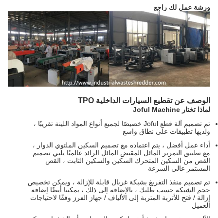
ورشة عمل لك راجع
الوصف عن تقطيع السيارات الداخلية TPO
لماذا تختار Joful Machine
تم تصميم آلة قطع Joful خصيصًا لجميع أنواع المواد اللينة تقريبًا ،
ولديها تطبيقات على نطاق واسع
أداء عمل أفضل ، يتم اعتماده مع تصميم السكين الملتوي الدوار ،
مع تطبيق التمرير المائل المقبض المائل الرائد عالميًا يلبي تصميم
القص من السكين المتحرك السكين والسكين الثابت ، القص
المستمر عالي السرعة
تم تصميم منفذ التفريغ بشبكة غربال قابلة للإزالة ، ويمكن تخصيص
حجم الشبكة حسب طلبك ، بالإضافة إلى ذلك ، يمكننا أيضًا إضافة
إزالة / فتح للأتربة المتربة إلى الألياف / جهاز الفرز وفقًا لاحتياجات
العميل