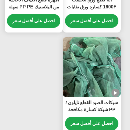
1600F كسارة ورق نفايات
من البلاستيك PP PE سهلة
مع 1000kg / h السعة
التغذية محطمات الألياف
وطول ناقل مخصص
احصل على أفضل سعر
الأحادية من البيت
احصل على أفضل سعر
شبكات الصيد القطع نايلون /
PP شبكة كسارة مكافحة
التلف الظل شبكة طحن
مخصصة
احصل على أفضل سعر