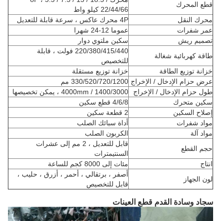
قطع المحرك
22/44/66 كيلو واط
محرك النقل
4P محرك عاكس ، سرعة قابلة للتعديل
عمر شفرات
عموما 12-24 شهرا
تصميم ريش
سكين ملتوي دوار
220/380/415/440 فولت ، قابلة
طاقة كهربائية شغالة
للتخصيص
خزانة توزيع الطاقة
خزانة توزيع مستقلة
عرض حزام الإدخال / الإخراج
330/520/720/1200 مم
طول حزام الإدخال / الإخراج
1400/3000 / 4000mm ، يمكن تخصيصها
سكين متحرك
4/6/8 قطع سكين
إصلاح السكين
2 قطعة سكين
مواد شفرات
أداة سبائك الصلب
مواد آلة
الكربون الصلب
قابل للتعديل ، 2 مم إلى عشرات
حجم القطع
السنتيمترات
انتاج
مئات إلى 8000 كجم للساعة
أصفر ، برتقالي ، أحمر ، أزرق ، حليب ،
لون الجهاز
قابل للتخصيص
سجاد وسادة القدم قطع العينات