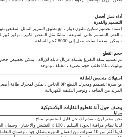
أداء عمل أفضل
التصميم والقدرة
اعتماد تصميم سكين ملتوي دوار ، مع تطبيق التمرير المائل المقبض 
، القص المستمر عالي السرعة ، تمامًا مثل المقص الكبير ، توفير كبير 
، يمكن لسعة الساعة تصل إلى 8000 كجم للساعة
حجم القطع
تم تصميم منفذ التفريغ بشبكة غربال قابلة للإزالة ، يمكن تخصيص حجم 
ويلبيك تمامًا طلب حجم تصريف مختلف وموحد
استهلاك منخفض للطاقة
مع ميزة التصميم ومحرك القطع 8P الخاص ، يمكن ل
المزيد من الطاقة ، وتوفير التكلفة الكهربائية
وصف حول آلة تقطيع النفايات البلاستيكية
مزايا
نحن محترفون ، نقدم لك حل قابل للتخصيص متاح
لدينا نظام مراقبة الجودة السليم ، 100 ٪ التفتيش والاختبار ، وضمان الجودة
لدينا أكثر من 10 سنوات من العمال المهرة بشكل جيد ، وضمان التعامل مع كل معالجة العمل