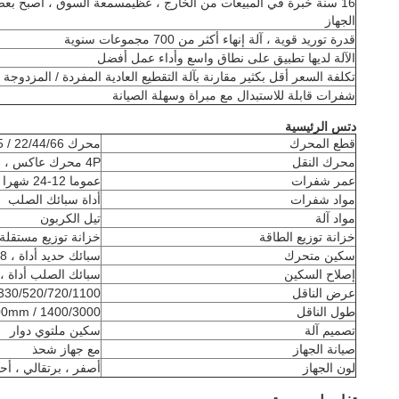
16 سنة خبرة في المبيعات من الخارج ، عظيم
سمعة السوق ، أصبح بعض ا
الجهاز
قدرة توريد قوية ، آلة إنهاء أكثر من 700 مجموعات سنوية
الآلة لديها تطبيق على نطاق واسع وأداء عمل أفضل
تكلفة السعر أقل بكثير مقارنة بآلة التقطيع العادية المفردة / المزدوجة /
شفرات قابلة للاستبدال مع مبراة وسهلة الصيانة
دتس الرئيسية
قطع المحرك
محرك 8P ، 5.5 / 7.5 / 15 / 18.5 / 22/44/66 كيلو واط
محرك النقل
4P محرك عاكس ، سرعة قابلة للتعديل
عمر شفرات
عموما 12-24 شهرا
مواد شفرات
أداة سبائك الصلب
مواد آلة
تيل الكربون
خزانة توزيع الطاقة
خزانة توزيع مستقلة
سكين متحرك
سبائك حديد أداة ، 4/6/8 قطع سكين
إصلاح السكين
سبائك الصلب أداة ، 2 قطعة سكي
عرض الناقل
330/520/720/1100 مم ، ه
طول الناقل
1400/3000 / 4000mm ، أو حسب طلبك
تصميم آلة
سكين ملتوي دوار
صيانة الجهاز
مع جهاز شحذ
لون الجهاز
أصفر ، برتقالي ، أ