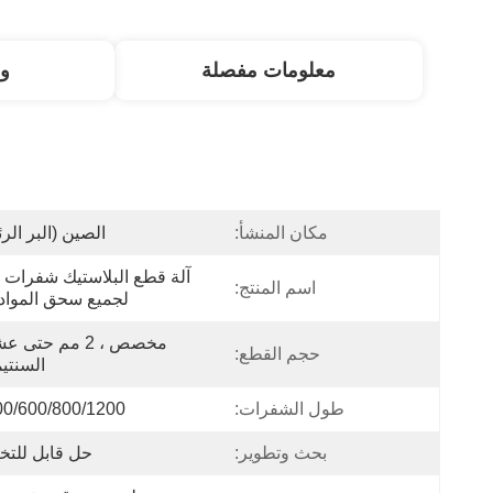
معلومات مفصلة
و
مكان المنشأ:
الصين (البر الر
اسم المنتج:
لجميع سحق المواد ا
حجم القطع:
السنتي
طول الشفرات:
400/600/800/1200 
بحث وتطوير:
حل قابل للت