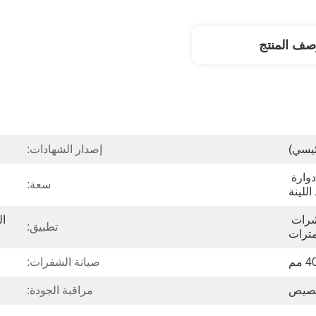
صف المنتج
ئيسي)
إصدار الشهادات:
آلة قطع البلاستيك شفرات دوارة 
سعة:
للينة
مخصص ، 2 مم حتى عشرات 
تطبيق:
مترات
مم
صيانة الشفرات:
خصيص
مراقبة الجودة: