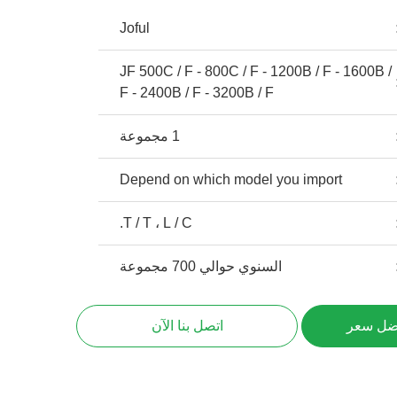
Joful
JF 500C / F - 800C / F - 1200B / F - 1600B /
F - 2400B / F - 3200B / F
1 مجموعة
Depend on which model you import
T / T ، L / C.
السنوي حوالي 700 مجموعة
ضل سعر
اتصل بنا الآن