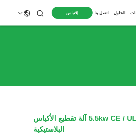
ات
الحلول
اتصل بنا
إقتباس
5.5kw CE / UL 400mm آلة تقطيع الأكياس
البلاستيكية