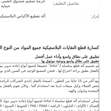
تفاصيل التغليف:
حماية ا
إبراز:
آلة تقطيع الأكياس البلاستيكية مق
كسارة قطع النفايات البلاستيكية جميع المواد من النوع 
تطبيق على نطاق واسع وأداء عمل أفضل
تطبيق على نطاق واسع ونوعية موثوق بها
تم تصميم آلة قطع سلسلة Joful "J" خصيصًا لجميع أنواع
بالفعل نطبق براءة اختراع لها ، فنحن المصنع الوحيد في الصين الذي نور
مع أكثر من 15 عامًا من التطور ، أصبحنا بالفعل إحدى الشركات 
بعض العملاء وكيل مبيعات لدينا بعد استخدام آلتنا ، والآن نقوم بالفعل 
المتحدة وتايوان والهند
يمكن استخدام آلة قطع سلسلة Joful J لجميع أنواع إ
الشباك / الألياف / النايلون / الرافية 
قطن / ورق / إسفنج / رغوة / جلد / PU / وسادات / سجاد / سجاد / وسادة قدم ، طالما أنها من النوع الناعم