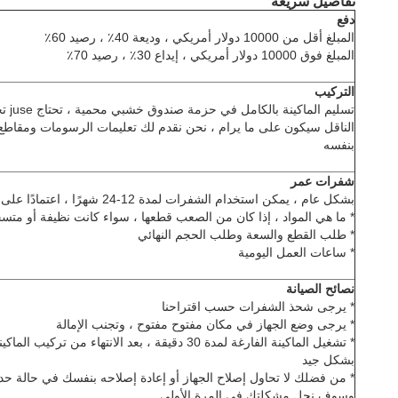
تفاصيل سريعة
دفع
المبلغ أقل من 10000 دولار أمريكي ، وديعة 40٪ ، رصيد 60٪
المبلغ فوق 10000 دولار أمريكي ، إيداع 30٪ ، رصيد 70٪
التركيب
تسليم
الناقل سيكون على ما يرام ، نحن نقدم لك تعليمات الرسومات ومقاطع ال
بنفسه
شفرات عمر
بشكل عام ، يمكن استخدام الشفرات لمدة 12-24 شهرًا ، اعتمادًا على ما يلي
* ما هي المواد ، إذا كان من الصعب قطعها ، سواء كانت نظيفة أو متس
* طلب القطع والسعة وطلب الحجم النهائي
* ساعات العمل اليومية
نصائح الصيانة
* يرجى شحذ الشفرات حسب اقتراحنا
* يرجى وضع الجهاز في مكان مفتوح مفتوح ، وتجنب الإمالة
* تشغيل الماكينة الفارغة لمدة 30 دقيقة ، بعد الانته
بشكل جيد
* من فضلك لا تحاول إصلاح الجهاز أو إعادة إصلاحه بنفسك في حالة حدوث 
وسوف نحل مشكلتك في المرة الأولى