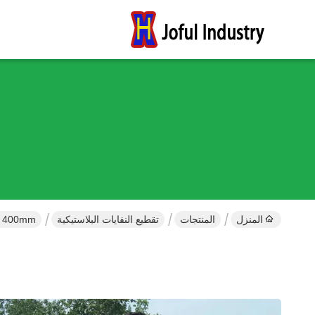
المنزل
المنتجات
تقطيع النفايات البلاستيكية
5.5kw CE / UL 400mm آ