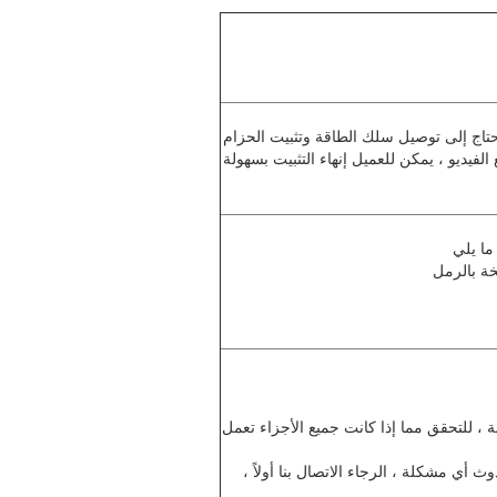
 الماكينة بالكامل في حزمة صندوق خشبي محمية ، تحتاج juse تحتاج إلى توصيل سلك الطاقة وتثبيت الحزام
فيديو ، يمكن للعميل إنهاء التثبيت بسهولة
خة بالرمل
اء من تركيب الماكينة ، للتحقق مما إذا كانت جميع الأجزاء تعمل
أي مشكلة ، الرجاء الاتصال بنا أولاً ،