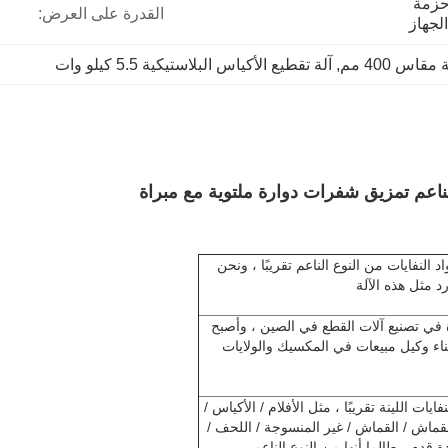
حزمة تسليم صندوق خشبي حزمة 
القدرة على العرض:
لجهاز
اس 400 مم
, 
آلة تقطيع الأكياس البلاستيكية 5.5 كيلو وات
الناعم تمزيق شفرات دوارة ملتوية مع مبراة
 إعادة تدوير مواد النفايات من النوع الناعم تقريبًا ، ونحن
د مثل هذه الآلة
الرائدة في تصنيع آلات القطع في الصين ، وأصبح
ببناء وكيل مبيعات في المكسيك والولايات
عادة تدوير مواد النفايات اللينة تقريبًا ، مثل الأفلام / الأكياس /
/ PA6 / PA66 / الخيوط / النسيج / القماش / القماش / غير المنسوجة / اللحف /