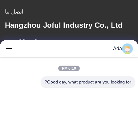
اتصل بنا
Hangzhou Joful Industry Co., Ltd
البريد الإلكتروني
Ada
ada.zhang@jofulindustry.com
6:10 PM
عنواننا
Good day, what product are you looking for?
العنوان
No.1 Rd، Dongzhou Industry Area، Fuyang District، Hangzhou
city، China، 311400
الهاتف
86-571-63559816