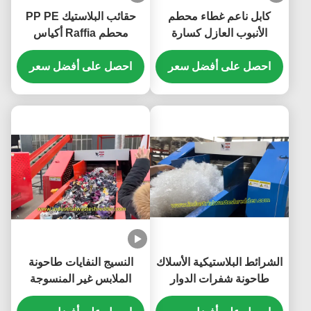
كابل ناعم غطاء محطم
حقائب البلاستيك PP PE
الأنبوب العازل كسارة
محطم Raffia أكياس
الأدوات الصلبة ذات القوة
منسوجة طاحونة أكياس
العالية السعة الكبيرة
احصل على أفضل سعر
احصل على أفضل سعر
التسوق كسارة سعة كبيرة
الشرائط البلاستيكية الأسلاك
النسيج النفايات طاحونة
طاحونة شفرات الدوار
الملابس غير المنسوجة
كسارة يمكن أن تمزق كل
المنسوجات كسارة توفير