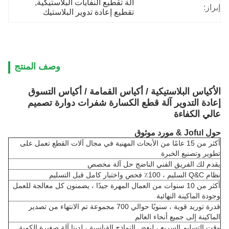
آلة تقطيع النفايات البلاستيكية
, 
إبراز:
تقطيع إعادة تدوير البلاستيك
وصف المنتج
الأكياس البلاستيكية / أكياس القمامة / أكياس التسوق
إعادة التدوير آلة قطع الكسارة شفرات دوارة تصميم
عالي الكفاءة
حول Joful & مورد موثوق
أكثر من 15 عامًا من الأبحاث المهنية في مجال آلات القطع تعمل على
تطوير وتصنيع الخبرة
يقدم لك الفريق الفني الناضج حل آلة مخصص
نظام Q&C السليم ، 100٪ فحص واختبار كامل قبل التسليم
أكثر من 10 سنوات من العمال المهرة جيدًا ، يضمنون كل معالجة للعمل
وجودة الماكينة النهائية
قدرة توريد قوية ، سنويًا حوالي 700 مجموعة تم الانتهاء من تصدير
الماكينة إلى جميع أنحاء العالم
وقت التسليم السريع ، لبعض النماذج القياسية ، لدينا آلة صغيرة الكمية