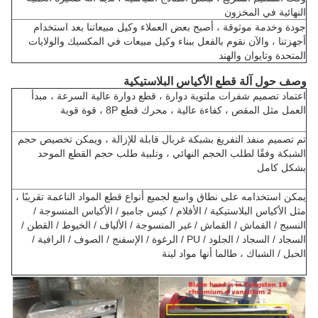
النهائية في المخزون
جودة وخدمة موثوقة ، أصبح بعض العملاء وكيل مبيعاتنا بعد استخدام
أجهزتنا ، والآن نقوم بالفعل ببناء وكيل مبيعات في المكسيك والولايات
المتحدة وتايوان والهند
وصف حول آلة قطع الأكياس البلاستيكية
اعتماد تصميم شفرات ملتوية دوارة ، قطع دوارة عالية السرعة ، مبدأ
العمل مثل المقص ، كفاءة عالية ، محرك قطع 8P ، قوة قوية
تم تصميم منفذ التفريغ بشبكة غربال قابلة للإزالة ، ويمكن تخصيص حجم
الشبكة وفقًا لطلب الحجم النهائي ، وتلبية طلب حجم القطع الموحد
بشكل كامل
يمكن استخدامه على نطاق واسع لجميع أنواع قطع المواد الناعمة تقريبًا ،
مثل الأكياس البلاستيكية / الأفلام / كيس جامبو / الأكياس المنسوجة /
النسيج / القماش / القماش / غير المنسوجة / الألياف / الخيوط / القطن /
السجاد / السجاد / الجلود / PU / الرغوة / الإسفنج / الصوف / الرافية /
الحبل / الشباك ، طالما أنها مواد لينة