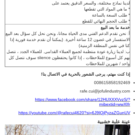
لدينا نماذج مختلفة، والسعر الدقيق يعتمد على
* ما هي المواد التي تقطعها
* طلب السعة بالساعة
* طلب الحجم النهائي للقطع
خدمة ما بعد البيع
أ: نحن نقدم الدعم الفني مدى الحياة مجانا، ونحن نحل كل سؤال بعد البيع
الاستفسار في غضون 12 ساعة أخيرة. (يمكننا أن نقدم خدمة فورية إذا
كنا في نفس المنطقة الزمنية)
ب: لدينا زيارة عودة منتظمة لجميع العملاء القدامى. للعملاء الجدد ، نتصل
بهم كل أسبوع للملاحظات ، إذا كانوا يحتفظون slience سوف نتصل كل
واحد / شهرين للملاحظات
إذا كنت مهتم، يرجى الشعور بالحرية في الاتصال بنا!
008615858192469
rafe.cui@jofulindustry.com
https://www.facebook.com/share/12HUXXXVvzS/?
mibextid=wwXIfr
https://youtube.com/@rafecui4620?si=6J9IQjPyzaZGunUV
عينة علبة خشبية