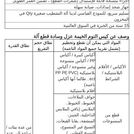
أجزاء متسخة قابلة للإستبدال (شفرات القطع) ، تضمن العمر الطويل
جهاز شحذ إمدادات، صيانة سهلة
تسليم سريع، للنموذج القياسي لدينا آلة التشطيب صغيرة Qty في
المخزون
15 سنة من الخبرة في السوق العالمية
وصف عن كيس النوم الخيمة عزل وسادة قطع آلة
المواد التي يمكن أن تقطع وتحطيم
نطاق حجم
نطاق القدرة
(تشمل تقريبا جميع المواد الناعمة)
التفريغ
أكياس كبيرة / أكياس
PP / أكياس منسوجة
الأكياس / الأفلام
وغير منسوجة / أكياس
البلاستيكية /
بلاستيكية (PP PE PVC
الشرائط
ect.. طالما أنها أكياس
ناعمة)
أفلام بلاستيكية
حواف الملاءات،
الخيوط، الخيوط..
الملابس (باقي الملابس
قطع من
الداخلية، الجينز،
المنسوجات
المنشفة، بقايا القبعات،
النسيج غير المنسوج،
من عدة مئات /
النسيج القطني..)
ساعة إلى عدة