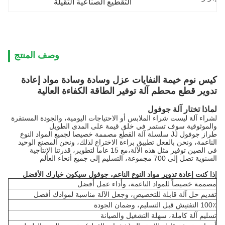
التقطيع الصناعية الثقيلة
وصف المنتج
كيس نوم خيمة النفايات عزل وسادة وسادة مواد إعادة
تدوير قطع محطم آلة توفير الطاقة الكفاءة العالية
لماذا تختار آلة جوفول
لشراء آلة ليست شراء الملابس أو الاحتياجات اليومية، والجودة المستقرة
والموثوقية سوف تستمر في خلق قيمة على المدى الطويل
طراز جوفول JJ سلسلة آلة القطع مصممة خصيصا لجميع المواد النوع
الناعمة، ونحن بالفعل تطبيق براءة الاختراع لذلك، ونحن المصنع الوحيد
في الصين توفير مثل هذه الآلة،مع 15 عاما لتطوير، قدرتنا الإنتاجية
السنوية تصل إلى 700 مجموعة، التسليم إلى جميع أنحاء العالم
إذا كنت إعادة تدوير مواد النوع الناعم، جوفول سيكون خيارك الأفضل
مصممة خصيصاً للمواد الناعمة، وأداء عمل أفضل
تقديم حل آلة قابلة للتخصيص، وجعل الآلة مناسبة لموادك أفضل
100٪ التفتيش قبل التسليم، وضمان الجودة
تسليم آلة كاملة، سهلة التشغيل والصيانة