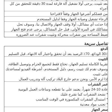
بعد تثبيت، يرجى أولا تشغيل آلة فارغة لمدة 30 دقيقة للتحقق من كل
أجزاء
من فضلكم أشرعوا الجهاز وفقاً لاقتراحنا
الرجاء تشغيل وصيانة الجهاز وفقا لدليل المستخدم
إذا حدثت أي مشاكل، أولا وقف الجهاز والاتصال بنا، وسوف نحل
مشاكلك في المرة الأولى، قبل حل المشاكل، يرجى عدم فتح الجهاز
ضبط المساحة بين شفرات متحركة وتثبيت شفرات عند الضرورة
تفاصيل سريعة
الدفع
30٪ الودائع، 70٪ الرصيد بعد أن تحقق واختبار آلة الانتهاء، قبل التسليم
التثبيت
تقريبا الكاملة تسليم الجهاز، تحتاج فقط لتجميع الحزام وتوصيل الطاقة،
وسوف نقدم لك تثبيت رسم، دليل المستخدم، أشرطة الفيديو لمساعدتك
على تثبيت
إذا لزم الأمر، ونحن ندعم خارج البلاد تركيب آلة وتدريب العمال
عمر الشفرات
عادة 10-24 شهراً، يعتمد على ما تقطعه وساعات العمل اليومية
* تشحذ الشفرات كما نقترح عليك
* استبدال الشفرات المكسورة في الوقت المناسب
* تجنب مواد معدنية
سعر الجهاز