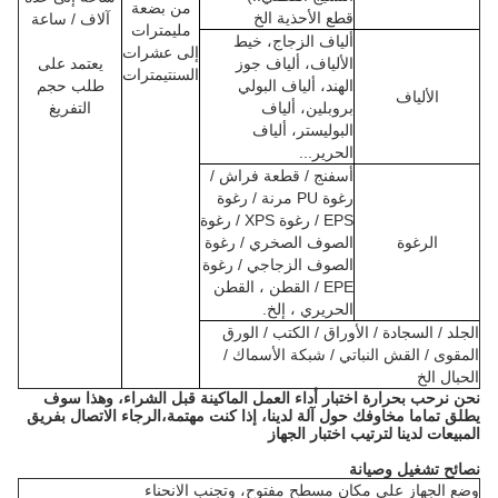
من بضعة
قطع الأحذية الخ
آلاف / ساعة
مليمترات
ألياف الزجاج، خيط
إلى عشرات
الألياف، ألياف جوز
يعتمد على
السنتيمترات
الهند، ألياف البولي
طلب حجم
الألياف
بروبلين، ألياف
التفريغ
البوليستر، ألياف
الحرير...
أسفنج / قطعة فراش /
رغوة PU مرنة / رغوة
EPS / رغوة XPS / رغوة
الرغوة
الصوف الصخري / رغوة
الصوف الزجاجي / رغوة
EPE / القطن ، القطن
الحريري ، إلخ.
الجلد / السجادة / الأوراق / الكتب / الورق
المقوى / القش النباتي / شبكة الأسماك /
الحبال الخ
نحن نرحب بحرارة اختبار أداء العمل الماكينة قبل الشراء، وهذا سوف
يطلق تماما مخاوفك حول آلة لدينا، إذا كنت مهتمة،الرجاء الاتصال بفريق
المبيعات لدينا لترتيب اختبار الجهاز
نصائح تشغيل وصيانة
وضع الجهاز على مكان مسطح مفتوح، وتجنب الانحناء