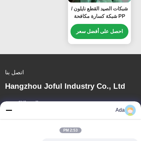
شبكات الصيد القطع نايلون /
PP شبكة كسارة مكافحة
التلف الظل شبكة طحن
مخصصة
احصل على أفضل سعر
اتصل بنا
Hangzhou Joful Industry Co., Ltd
البريد الإلكتروني
Ada
ada.zhang@jofulindustry.com
2:53 PM
عنواننا