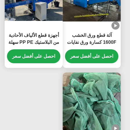
آلة قطع ورق الخشب
أجهزة قطع الألياف الأحادية
1600F كسارة ورق نفايات
من البلاستيك PP PE سهلة
مع 1000kg / h السعة
التغذية محطمات الألياف
وطول ناقل مخصص
احصل على أفضل سعر
الأحادية من البيت
احصل على أفضل سعر