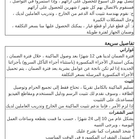
نتصل بهم كل أسبوع للحصول على آرائهم ، وإذا استمروا في التواصل ،
فسنقوم بالاتصال بهم كل شهر / شهرين للحصول على آرائهم
ج: نقوم بهندسة تثبيت آلة الدعم من الخارج ، وتدريب العاملين لديك ،
وحل المشكلات الكبيرة
د: أي قطع غيار أو قطع غيار ، يمكنك الحصول عليها منا بسعر التكلفة ،
وضمان الجهاز لفترة طويلة
تفاصيل سريعة
غواراني
فترة الضمان لدينا هي 12 شهرًا بعد وصول الماكينة ، خلال فترة الضمان ،
يمكن استبدال الأجزاء المكسورة (باستثناء أجزاء التآكل السريع) بأجزائنا
الجديدة إذا لم تكن ناتجة عن عوامل بشرية.بعد فترة الضمان ، يتم تحميل
الأجزاء المكسورة المرسلة بسعر التكلفة
تثبيت
تسليم الماكينة بالكامل تقريبًا ، تحتاج فقط إلى تجميع الحزام وتوصيل
الطاقة ، وسوف نقدم لك تثبيت الرسم ودليل المستخدم ومقاطع الفيديو
لمساعدتك على التثبيت
إذا لزم الأمر ، فإننا ندعم تثبيت الماكينة من الخارج وتدريب العاملين لديك
عمر الشفرات
بشكل عام من 10 إلى 24 شهرًا ، حسب ما قمت بقطعه وساعات العمل
اليومية ، ويرجى التنبيه
* شحذ الشفرات كما نقترح عليك
* استبدل الشفرات المكسورة في الوقت المناسب