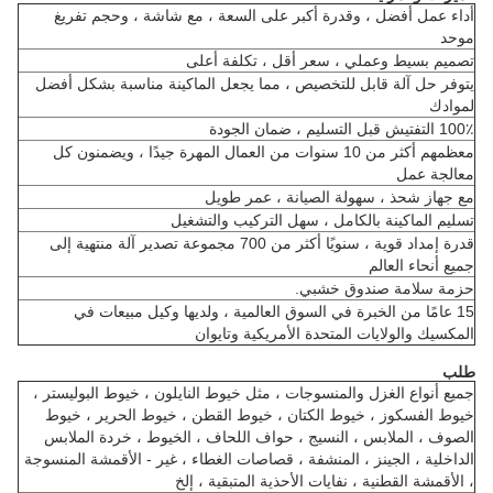
أداء عمل أفضل ، وقدرة أكبر على السعة ، مع شاشة ، وحجم تفريغ
موحد
تصميم بسيط وعملي ، سعر أقل ، تكلفة أعلى
يتوفر حل آلة قابل للتخصيص ، مما يجعل الماكينة مناسبة بشكل أفضل
لموادك
100٪ التفتيش قبل التسليم ، ضمان الجودة
معظمهم أكثر من 10 سنوات من العمال المهرة جيدًا ، ويضمنون كل
معالجة عمل
مع جهاز شحذ ، سهولة الصيانة ، عمر طويل
تسليم الماكينة بالكامل ، سهل التركيب والتشغيل
قدرة إمداد قوية ، سنويًا أكثر من 700 مجموعة تصدير آلة منتهية إلى
جميع أنحاء العالم
حزمة سلامة صندوق خشبي.
15 عامًا من الخبرة في السوق العالمية ، ولديها وكيل مبيعات في
المكسيك والولايات المتحدة الأمريكية وتايوان
طلب
جميع أنواع الغزل والمنسوجات ، مثل خيوط النايلون ، خيوط البوليستر ،
خيوط الفسكوز ، خيوط الكتان ، خيوط القطن ، خيوط الحرير ، خيوط
الصوف ، الملابس ، النسيج ، حواف اللحاف ، الخيوط ، خردة الملابس
الداخلية ، الجينز ، المنشفة ، قصاصات الغطاء ، غير - الأقمشة المنسوجة
، الأقمشة القطنية ، نفايات الأحذية المتبقية ، إلخ