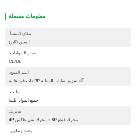
معلومات مفصلة
مكان المنشأ:
الصين (البر)
إصدار الشهادات:
CE/UL
اسم المنتج:
آلة تمزيق نفايات المظلة PP ذات قوة عالية
طلب:
جميع المواد اللينة
محرك:
محرك قطع 8P + محرك نقل عاكس 4P
بحث وتطوير: