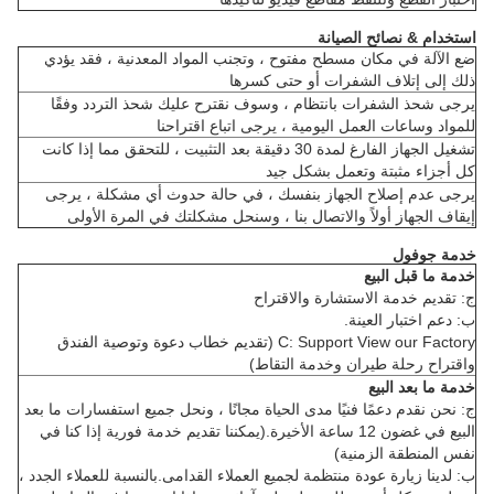
استخدام & نصائح الصيانة
ضع الآلة في مكان مسطح مفتوح ، وتجنب المواد المعدنية ، فقد يؤدي
ذلك إلى إتلاف الشفرات أو حتى كسرها
يرجى شحذ الشفرات بانتظام ، وسوف نقترح عليك شحذ التردد وفقًا
للمواد وساعات العمل اليومية ، يرجى اتباع اقتراحنا
تشغيل الجهاز الفارغ لمدة 30 دقيقة بعد التثبيت ، للتحقق مما إذا كانت
كل أجزاء مثبتة وتعمل بشكل جيد
يرجى عدم إصلاح الجهاز بنفسك ، في حالة حدوث أي مشكلة ، يرجى
إيقاف الجهاز أولاً والاتصال بنا ، وسنحل مشكلتك في المرة الأولى
خدمة جوفول
خدمة ما قبل البيع
ج: تقديم خدمة الاستشارة والاقتراح
ب: دعم اختبار العينة.
C: Support View our Factory (تقديم خطاب دعوة وتوصية الفندق
واقتراح رحلة طيران وخدمة التقاط)
خدمة ما بعد البيع
ج: نحن نقدم دعمًا فنيًا مدى الحياة مجانًا ، ونحل جميع استفسارات ما بعد
البيع في غضون 12 ساعة الأخيرة.(يمكننا تقديم خدمة فورية إذا كنا في
نفس المنطقة الزمنية)
ب: لدينا زيارة عودة منتظمة لجميع العملاء القدامى.بالنسبة للعملاء الجدد ،