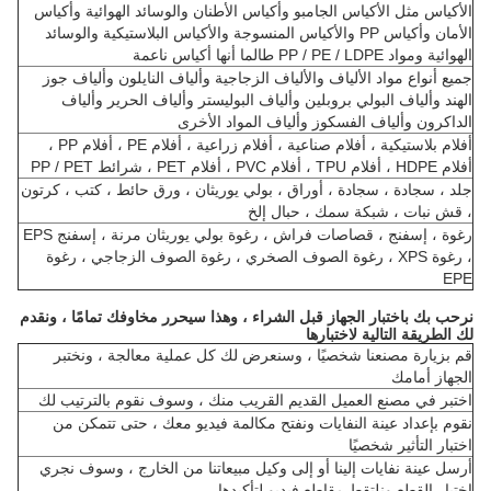
الأكياس مثل الأكياس الجامبو وأكياس الأطنان والوسائد الهوائية وأكياس
الأمان وأكياس PP والأكياس المنسوجة والأكياس البلاستيكية والوسائد
الهوائية ومواد PP / PE / LDPE طالما أنها أكياس ناعمة
جميع أنواع مواد الألياف والألياف الزجاجية وألياف النايلون وألياف جوز
الهند وألياف البولي بروبلين وألياف البوليستر وألياف الحرير وألياف
الداكرون وألياف الفسكوز وألياف المواد الأخرى
أفلام بلاستيكية ، أفلام صناعية ، أفلام زراعية ، أفلام PE ، أفلام PP ،
أفلام HDPE ، أفلام TPU ، أفلام PVC ، أفلام PET ، شرائط PP / PET
جلد ، سجادة ، سجادة ، أوراق ، بولي يوريثان ، ورق حائط ، كتب ، كرتون
، قش نبات ، شبكة سمك ، حبال إلخ
رغوة ، إسفنج ، قصاصات فراش ، رغوة بولي يوريثان مرنة ، إسفنج EPS
، رغوة XPS ، رغوة الصوف الصخري ، رغوة الصوف الزجاجي ، رغوة
EPE
نرحب بك باختبار الجهاز قبل الشراء ، وهذا سيحرر مخاوفك تمامًا ، ونقدم
لك الطريقة التالية لاختبارها
قم بزيارة مصنعنا شخصيًا ، وسنعرض لك كل عملية معالجة ، ونختبر
الجهاز أمامك
اختبر في مصنع العميل القديم القريب منك ، وسوف نقوم بالترتيب لك
نقوم بإعداد عينة النفايات ونفتح مكالمة فيديو معك ، حتى تتمكن من
اختبار التأثير شخصيًا
أرسل عينة نفايات إلينا أو إلى وكيل مبيعاتنا من الخارج ، وسوف نجري
اختبار القطع ونلتقط مقاطع فيديو لتأكيدها