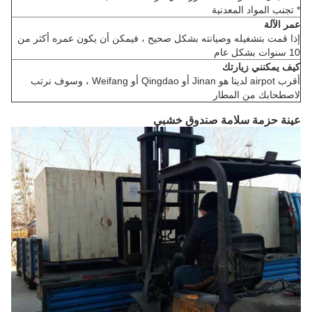
* تجنب المواد المعدنية
عمر الآلة
إذا قمت بتشغيله وصيانته بشكل صحيح ، فيمكن أن يكون عمره أكثر من
10 سنوات بشكل عام
كيف يمكنني زيارتك
أقرب airpot لدينا هو Jinan أو Qingdao أو Weifang ، وسوف نرتب
لاصطحابك من المطار
عينة حزمة سلامة صندوق خشبي