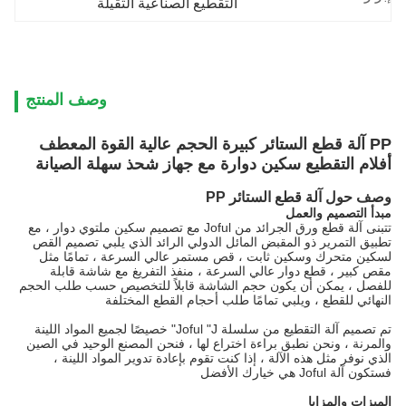
التقطيع الصناعية الثقيلة
وصف المنتج
PP آلة قطع الستائر كبيرة الحجم عالية القوة المعطف
أفلام التقطيع سكين دوارة مع جهاز شحذ سهلة الصيانة
وصف حول آلة قطع الستائر PP
مبدأ التصميم والعمل
تتبنى آلة قطع ورق الجرائد من Joful مع تصميم سكين ملتوي دوار ، مع
تطبيق التمرير ذو المقبض المائل الدولي الرائد الذي يلبي تصميم القص
لسكين متحرك وسكين ثابت ، قص مستمر عالي السرعة ، تمامًا مثل
مقص كبير ، قطع دوار عالي السرعة ، منفذ التفريغ مع شاشة قابلة
للفصل ، يمكن أن يكون حجم الشاشة قابلاً للتخصيص حسب طلب الحجم
النهائي للقطع ، ويلبي تمامًا طلب أحجام القطع المختلفة
تم تصميم آلة التقطيع من سلسلة Joful "J" خصيصًا لجميع المواد اللينة
والمرنة ، ونحن نطبق براءة اختراع لها ، فنحن المصنع الوحيد في الصين
الذي نوفر مثل هذه الآلة ، إذا كنت تقوم بإعادة تدوير المواد اللينة ،
فستكون آلة Joful هي خيارك الأفضل
الميزات والمزايا