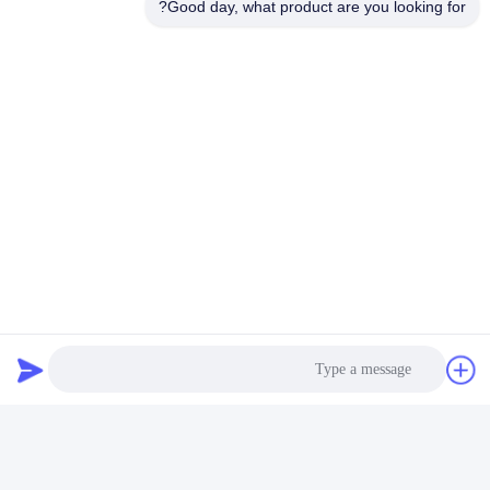
Good day, what product are you looking for?
اتصل بنا
Hangzhou Joful Industry Co., Ltd
البريد الإلكتروني
ada.zhang@jofulindustry.com
عنواننا
العنوان
No.1 Rd، Dongzhou Industry Area، Fuyang District، Hangzhou
city، China، 311400
الهاتف
86-571-63559816