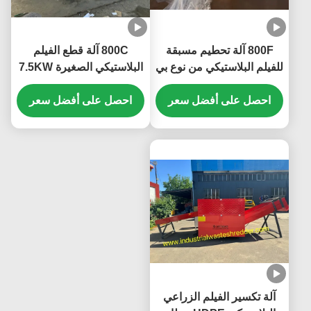
800F آلة تحطيم مسبقة
800C آلة قطع الفيلم
للفيلم البلاستيكي من نوع بي
البلاستيكي الصغيرة 7.5KW
إي، آلة تحطيم اقتصادية
قطع المحرك اللون شعار
احصل على أفضل سعر
مصغرة للفيلم البلاستيكي،
احصل على أفضل سعر
مخصصة ، محرك قطعة
توفير مساحة.7محرك قطع
خيط PP متحرك مع حادة ،
بقوة 5 كيلوواط
لعبة فيلم الحيوانات الأليفة
طاحونة آلة
آلة تكسير الفيلم الزراعي