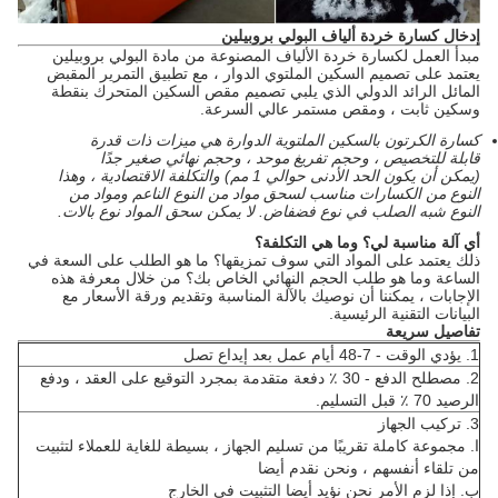
إدخال
كسارة خردة ألياف البولي بروبيلين
مبدأ العمل لكسارة خردة الألياف المصنوعة من مادة البولي بروبيلين
يعتمد على تصميم السكين الملتوي الدوار ، مع تطبيق التمرير المقبض
المائل الرائد الدولي الذي يلبي تصميم مقص السكين المتحرك بنقطة
وسكين ثابت ، ومقص مستمر عالي السرعة.
كسارة الكرتون بالسكين الملتوية الدوارة هي ميزات ذات قدرة
قابلة للتخصيص ، وحجم تفريغ موحد ، وحجم نهائي صغير جدًا
(يمكن أن يكون الحد الأدنى حوالي 1 مم) والتكلفة الاقتصادية ، وهذا
النوع من الكسارات مناسب لسحق مواد من النوع الناعم ومواد من
النوع شبه الصلب في نوع فضفاض.
لا يمكن سحق المواد نوع بالات.
أي آلة مناسبة لي؟
وما هي التكلفة؟
ذلك يعتمد على المواد التي سوف تمزيقها؟
ما هو الطلب على السعة في
الساعة وما هو طلب الحجم النهائي الخاص بك؟
من خلال معرفة هذه
الإجابات ، يمكننا أن نوصيك بالآلة المناسبة وتقديم ورقة الأسعار مع
البيانات التقنية الرئيسية.
تفاصيل سريعة
1.
يؤدي الوقت - 7-48 أيام عمل بعد إيداع تصل
2.
مصطلح الدفع - 30 ٪ دفعة متقدمة بمجرد التوقيع على العقد ، ودفع
الرصيد 70 ٪ قبل التسليم.
3.
تركيب الجهاز
ا.
مجموعة كاملة تقريبًا من تسليم الجهاز ، بسيطة للغاية للعملاء لتثبيت
من تلقاء أنفسهم ، ونحن نقدم أيضا
ب.
إذا لزم الأمر نحن نؤيد أيضا التثبيت في الخارج