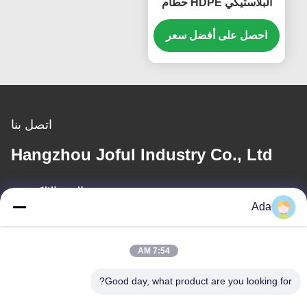
البلاستيكي HDPE حطام
الفيلم الدفيئة قدرات مختلفة
متاحة
احصل على أفضل سعر
اتصل بنا
Hangzhou Joful Industry Co., Ltd
البريد الإلكتروني
Ada
ada.zhang@jofulindustry.com
7:54 AM
عنواننا
Good day, what product are you looking for?
العنوان