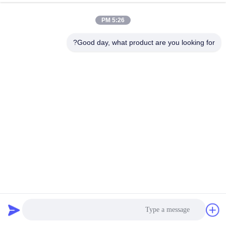
5:26 PM
Good day, what product are you looking for?
مكسّر الفيلم الزراعي البلاستيكي VFD نظام تفريغ مدفّق
المحرك،HDPE OPP معدات تقليص حجم الفيلم قدرة أكثر من
500 كجم في الساعة، آلة كسارة ورق الألومنيوم PP
فيلم التقطيع البلاستيكية
2025-03-14
402 الرؤى