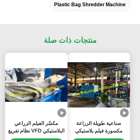
Plastic Bag Shredder Machine
منتجات ذات صلة
صناعية طويلة الزراعة
مكسّر الفيلم الزراعي
مكسورة فيلم بلاستيكي
البلاستيكي VFD نظام تفريغ
500kg في الساعة معتمدة
مدفّق المحرك،HDPE OPP