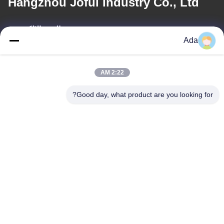
Hangzhou Joful Industry Co., Ltd
البريد الإلكتروني
Ada
ada.zhang@jofulindustry.com
2:22 AM
عنواننا
Good day, what product are you looking for?
العنوان
No.1 Rd، Dongzhou Industry Area، Fuyang District، Hangzhou
city، China، 311400
الهاتف
86-571-63559816