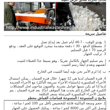
تفاصيل سريعة
1. يؤدي الوقت - 7-48 أيام عمل بعد إيداع تصل
2. مصطلح الدفع - 30 ٪ دفعة متقدمة بمجرد التوقيع على العقد ، ودفع
الرصيد 70 ٪ قبل التسليم.
3. تركيب الجهاز
ا.
يتم تسليم الجهاز بالكامل تقريبًا ، وهو بسيط جدًا للعملاء لتثبيت
أنفسهم ونقدم أيضًا رسم التثبيت
ب.
إذا لزم الأمر نحن نؤيد أيضا التثبيت في الخارج
4. فترة الضمان لدينا هي 12 شهرا.
خلال فترة الضمان ، يمكن استبدال
الأجزاء المكسورة (باستثناء الأجزاء سريعة التآكل) مع الأجزاء الجديدة
لدينا إذا لم يكن سببها عوامل بشرية.
والفنيون متاحون لحل المشكلات
الكبيرة في الخارج (لم يحدث هذا الموقف أبدًا).
بعد فترة الضمان ، يتم
تحميل الأجزاء المكسورة المرسلة بسعر التكلفة.
ملامح ن
المنسوجة / المنسوجة
قصاصات
القماش
محطم
1.
حجم وسعة الماكينة قابلة للتخصيص (أقل من 100 كجم / ساعة ،
وتصل إلى أكثر من 8000 كجم / ساعة ، يمكنك الحصول على الجهاز