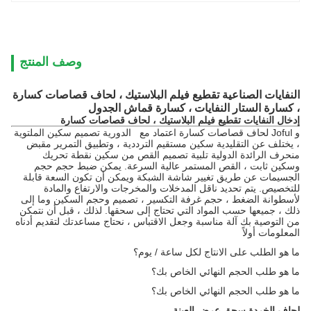
وصف المنتج
النفايات الصناعية تقطيع فيلم البلاستيك ، لحاف قصاصات كسارة
، كسارة الستار النفايات ، كسارة قماش الجدول
إدخال
النفايات تقطيع فيلم البلاستيك ،
لحاف قصاصات كسارة
و Joful
لحاف قصاصات كسارة اعتماد مع
الدورية تصميم سكين الملتوية
،
يختلف عن
التقليدية سكين مستقيم الترددية ، وتطبيق التمرير مقبض
منحرف الرائدة الدولية تلبية تصميم القص من سكين نقطة تحريك
وسكين ثابت ، القص المستمر عالية السرعة.
يمكن ضبط حجم حجم
الجسيمات عن طريق تغيير شاشة الشبكة ويمكن أن تكون السعة قابلة
للتخصيص.
يتم تحديد ناقل المدخلات والمخرجات والارتفاع والمادة
لأسطوانة الضغط ، حجم غرفة التكسير ، تصميم وحجم السكين وما إلى
ذلك ، جميعها حسب المواد التي تحتاج إلى سحقها.
لذلك ، قبل أن نتمكن
من التوصية بك آلة مناسبة وجعل الاقتباس ، نحتاج مساعدتك لتقديم أدناه
المعلومات أولاً
ما هو الطلب على الانتاج لكل ساعة / يوم؟
ما هو طلب الحجم النهائي الخاص بك؟
ما هو طلب الحجم النهائي الخاص بك؟
لحاف الخردة سحق عرض العينة