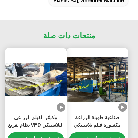
Plastic Bag Shredder Machine
منتجات ذات صلة
صناعية طويلة الزراعة
مكسّر الفيلم الزراعي
مكسورة فيلم بلاستيكي
البلاستيكي VFD نظام تفريغ
500kg في الساعة معتمدة
مدفّق المحرك،HDPE OPP