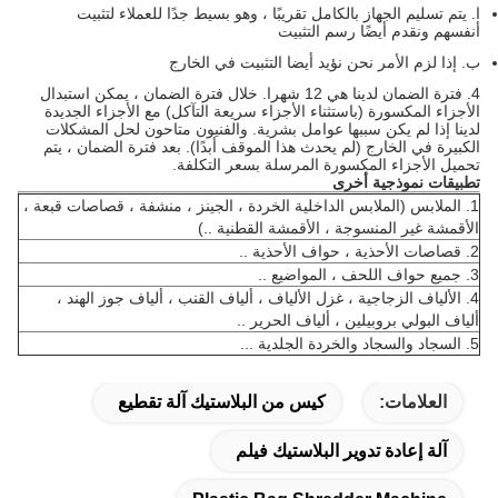
ا.
يتم تسليم الجهاز بالكامل تقريبًا ، وهو بسيط جدًا للعملاء لتثبيت
أنفسهم ونقدم أيضًا رسم التثبيت
ب.
إذا لزم الأمر نحن نؤيد أيضا التثبيت في الخارج
4. فترة الضمان لدينا هي 12 شهرا.
خلال فترة الضمان ، يمكن استبدال
الأجزاء المكسورة (باستثناء الأجزاء سريعة التآكل) مع الأجزاء الجديدة
لدينا إذا لم يكن سببها عوامل بشرية.
والفنيون متاحون لحل المشكلات
الكبيرة في الخارج (لم يحدث هذا الموقف أبدًا).
بعد فترة الضمان ، يتم
تحميل الأجزاء المكسورة المرسلة بسعر التكلفة.
تطبيقات نموذجية أخرى
1. الملابس (الملابس الداخلية الخردة ، الجينز ، منشفة ، قصاصات قبعة ،
الأقمشة غير المنسوجة ، الأقمشة القطنية ..)
2. قصاصات الأحذية ، حواف الأحذية ..
3. جميع حواف اللحف ، المواضيع ..
4. الألياف الزجاجية ، غزل الألياف ، ألياف القنب ، ألياف جوز الهند ،
ألياف البولي بروبيلين ، ألياف الحرير ..
5. السجاد والسجاد والخردة الجلدية ...
العلامات:
كيس من البلاستيك آلة تقطيع
آلة إعادة تدوير البلاستيك فيلم