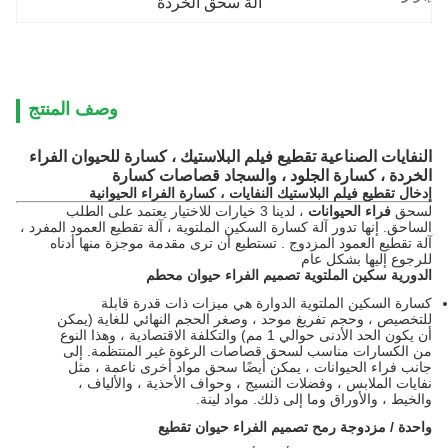
آلة سحق الخردة
وصف المنتج
النفايات الصناعية تقطيع فيلم البلاستيك ،
كسارة للحيوان الفراء
الخردة ، كسارة الجلود ، والسجاد قصاصات كسارة
إدخال
تقطيع فيلم البلاستيك النفايات ، كسارة الفراء الحيوانية
لسحق
فراء الحيوانات
، لدينا 3 خيارات للاختيار يعتمد على الطلب
الساحق.
إنها تدور آلة كسارة السكين الملتوية ، آلة
تقطيع العمود المفرد
،
آلة
تقطيع العمود المزدوج
.
تستطيع أن ترى مقدمة موجزة منها أدناه
للرجوع إليها بشكل عام
الدورية سكين الملتوية تصميم الفراء حيوان محطم
كسارة السكين الملتوية الدوارة هي ميزات ذات قدرة قابلة
للتخصيص ، وحجم تفريغ موحد ، وصغر الحجم النهائي للغاية (يمكن
أن يكون الحد الأدنى حوالي 1 مم) والتكلفة الاقتصادية ، وهذا النوع
من الكسارات مناسب لسحق قصاصات الرغوة غير المنتظمة.
إلى
جانب فراء الحيوانات ، يمكن أيضًا سحق مواد أخرى ناعمة ، مثل
نفايات الملابس ، وفضلات النسيج ، وحواف الأحذية ، والألياف ،
والخيط ، والأوراق وما إلى ذلك. مواد لينة.
واحدة / مزدوجة رمح تصميم الفراء حيوان تقطيع