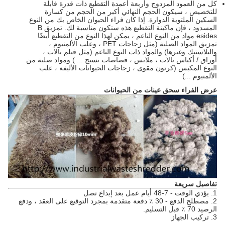
كل من العمود المزدوج وأربعة أعمدة التقطيع ذات قدرة قابلة
للتخصيص ، سيكون الحجم النهائي أكبر من الحجم من كسارة
السكين الملتوية الدوارة.
إذا كان فراء الحيوان الخاص بك من النوع
المسدود ، فإن ماكينة التقطيع هذه ستكون مناسبة لك.
تمزيق
B
esides مواد من النوع الناعم ، يمكن لهذا النوع من التقطيع أيضًا
تمزيق المواد الصلبة (مثل زجاجات PET ، وعلب الألمنيوم ،
والبلاستيك وغيرها) والمواد ذات النوع الناعم (مثل فيلم بالات ،
أوراق / أكياس بالات ، ملابس ، قصاصات نسيج ... ) ومواد صلبة من
النوع المكبس (كرتون مقوى ، زجاجات الحيوانات الأليفة ، علب
الألمنيوم ...)
عرض الفراء سحق
عينات من
الحيوانات
تفاصيل سريعة
1. يؤدي الوقت - 7-48 أيام عمل بعد إيداع تصل
2. مصطلح الدفع - 30 ٪ دفعة متقدمة بمجرد التوقيع على العقد ، ودفع
الرصيد 70 ٪ قبل التسليم.
3. تركيب الجهاز