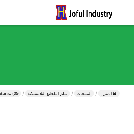
المنزل
المنتجات
فيلم التقطيع البلاستيكية
Error. Page Cannot Be Displayed. Please Contact Your Service Provider For More Details. (29)