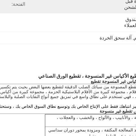
100٪ تفتيش لمراقبة الجودة قبل 
الفتحة:
لشحن
فيلم ، Epe رغوة ، تصدير صندوق 
ملاء
م
, 
آلة سحق الخردة
يع الأكياس غير المنسوجة ،
تقطيع الورق
الصناعي
قطع المصنوعة من سبائك الصلب الدقيقة لتقطيع بعضها البعض بحيث يتم تكسير جمي
م ، مجموعة كبيرة من الأفلام البلاستيكية الحزمة ، مجموعة كبيرة من أكياس الحز
 ، فهي تستخدم على نطاق واسع في تمزيق جميع أنواع النفايات الصلبة والبلاستي
س تقطيع غير منسوجة
 ، والأنابيب ، والألواح ، والخشب ، والعجلات ،
عد المعالجة المكثفة ، ومزودة بمحور دوران سداسي