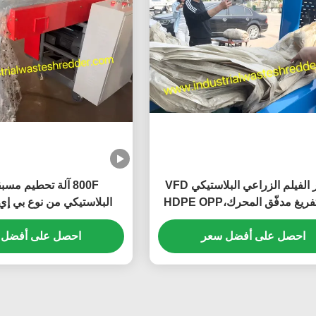
Error. Page cann
مكسّر الفيلم الزراعي البلاستيكي VFD
800F آلة تحطيم مسب
نظام تفريغ مدفّق المحرك،HDPE OPP
البلاستيكي من نوع بي إي
تقليص حجم الفيلم قدرة أكثر من
اقتصادية مصغرة للفيلم البل
احصل على أفضل سعر
50 كجم في الساعة، آلة كسارة ورق
مساحة.7محرك قطع بقوة 5 كيلوواط
احصل على أفضل 
الألومنيوم PP