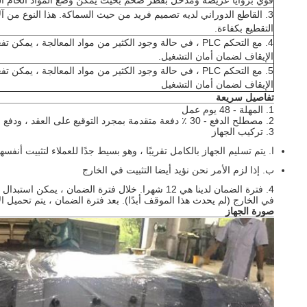
قوي بزوايا عريضة ومدخل بقطر ضخم بحيث يمكن وضع المواد الخام ا
3. القاطع الدوراني لديه تصميم فريد من حيث السماكة. هذا النوع من آ
التقطيع بكفاءة.
4. مع التحكم PLC ، في حالة وجود الكثير من مواد المعالجة ،
الإيقاف لضمان أمان التشغيل.
5. مع التحكم PLC ، في حالة وجود الكثير من مواد المعالجة ،
الإيقاف لضمان أمان التشغيل
تفاصيل سريعة
1. المهلة - 48 يوم عمل
2. مصطلح الدفع - 30 ٪ دفعة متقدمة بمجرد التوقيع على العقد ، ودفع الرصيد 70 ٪ قبل التسليم.
3. تركيب الجهاز
ا.
يتم تسليم الجهاز بالكامل تقريبًا ، وهو بسيط جدًا للعملاء لتثبيت أنفس
ب.
إذا لزم الأمر نحن نؤيد أيضا التثبيت في الخارج
4. فترة الضمان لدينا هي 12 شهرا.
خلال فترة الضمان ، يمكن استبدال ال
في الخارج (لم يحدث هذا الموقف أبدًا).
بعد فترة الضمان ، يتم تحميل ا
صورة الجهاز
ilm_shredder_low_energy_consumption_for_non_woven_bags.jpg">