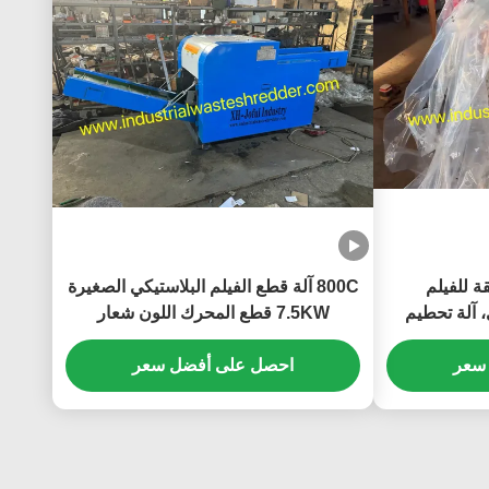
قة للفيلم
800C آلة قطع الفيلم البلاستيكي الصغيرة
، آلة تحطيم
7.5KW قطع المحرك اللون شعار
استيكي، توفير
مخصصة ، محرك قطعة خيط PP متحرك
سعر
احصل على أفضل سعر
مع حادة ، لعبة فيلم الحيوانات الأليفة
طاحونة آلة