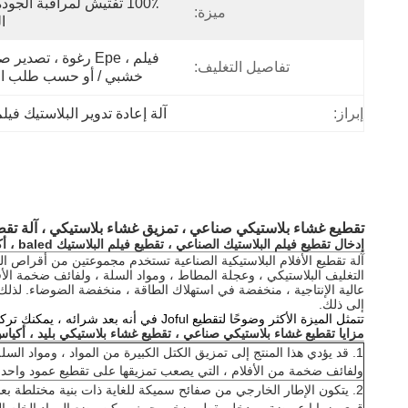
ميزة:
ا
تفاصيل التغليف:
خشبي / أو حسب طلب الع
إبراز:
آلة إعادة تدوير البلاستيك فيل
تقطيع غشاء بلاستيكي صناعي ، تمزيق غشاء بلاستيكي ، آلة تقط
إدخال تقطيع فيلم البلاستيك الصناعي ، تقطيع فيلم البلاستيك baled ، أكياس غير المنسوجة تقطيع
آلة تقطيع الأفلام البلاستيكية الصناعية تستخدم مجموعتين من أقراص ال
التغليف البلاستيكي ، وعجلة المطاط ، ومواد السلة ، ولفائف ضخمة الأفلا
عالية الإنتاجية ، منخفضة في استهلاك الطاقة ، منخفضة الضوضاء. لذلك
إلى ذلك.
" href="/photo/pl18326512-
تتمثل الميزة الأكثر وضوحًا لتقطيع Joful في أنه بعد شرائه ، يمكنك تركيز انتباهك فقط على الإنتاج الخاص بك وتوسيع نطاق السوق الخاص بك ، وستحتاج فقط إلى الصيانة البسيطة المعتادة.
مزايا
تقطيع غشاء بلاستيكي صناعي ، تقطيع غشاء بلاستيكي بليد ، أكيا
1. قد يؤدي هذا المنتج إلى تمزيق الكتل الكبيرة من المواد ، ومواد السلة
ولفائف ضخمة من الأفلام ، التي يصعب تمزيقها على تقطيع عمود واحد.
2. يتكون الإطار الخارجي من صفائح سميكة للغاية ذات بنية مختلطة ب