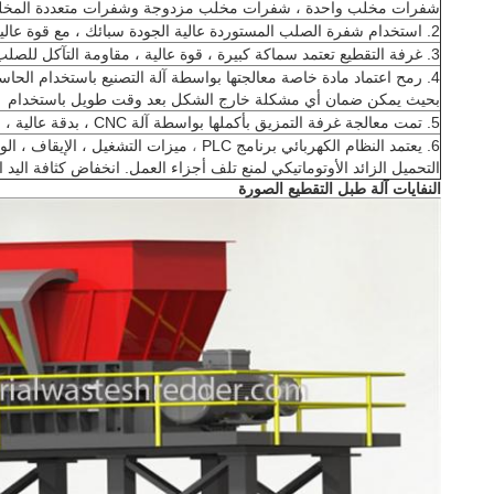
شفرات مخلب واحدة ، شفرات مخلب مزدوجة وشفرات متعددة المخلب 
2.
استخدام شفرة الصلب المستوردة عالية الجودة سبائك ، مع قوة عالي
3.
غرفة التقطيع تعتمد سماكة كبيرة ، قوة عالية ، مقاومة التآكل للصلب
4.
رمح اعتماد مادة خاصة معالجتها بواسطة آلة التصنيع باستخدام الحاسب
بحيث يمكن ضمان أي مشكلة خارج الشكل بعد وقت طويل باستخدام
5. تمت معالجة غرفة التمزيق بأكملها بواسطة آلة CNC ، بدقة عالية ، سهولة dis-assembly ، إصلاح
6.
يعتمد النظام الكهربائي برنامج PLC
،
ميزات التشغيل ، الإيقاف ، الو
التحميل الزائد الأوتوماتيكي لمنع تلف أجزاء العمل.
انخفاض كثافة اليد 
النفايات آلة طبل التقطيع الصورة