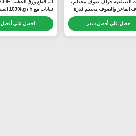
يات الصناعية خراف صوف محطم ،
 الماعز والصوف محطم قدرة
نفايات مع
 وحجم التفريغ استهلاك طاقة
مخصص
منخفض
احصل على أفضل سعر
احصل على أفضل 