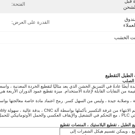
100٪ تفتيش لمراقبة الجودة قبل 
الفتحة:
لشحن
فيلم ، Epe رغوة ، تصدير صندوق 
القدرة على العرض:
ملاء
ليت الخشب
 الطبل التقطيع
 الصلب
ة من النفايات القابلة لإعادة الاستخدام.
ميزة تقطيع عمود الدوران الأربعة ه
 ، وصلابة جيدة ، وليس من السهل كسر. رمح اعتماد مادة خاصة معالجتها بواسطة 
ة آلة CNC ، بدقة عالية ، سهولة dis-assembly ، إصلاح ، صيانة ، عمر طويل ،
 التشغيل
والإيقاف
العكسي والحمل الأوتوماتيكي للحمل
 الطبل ، تقطيع البلاستيك ، المنصات تقطيع
ع ، ويمكن تقسيم هيكل الشفرات إلى