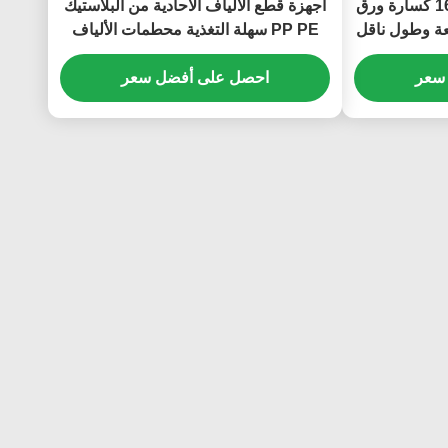
آلة قطع ورق الخشب 1600F كسارة ورق
أجهزة قطع الألياف الأحادية من البلاستيك
 1000kg / h السعة وطول ناقل
PP PE سهلة التغذية محطمات الألياف
الأحادية من البيت
سعر
احصل على أفضل سعر