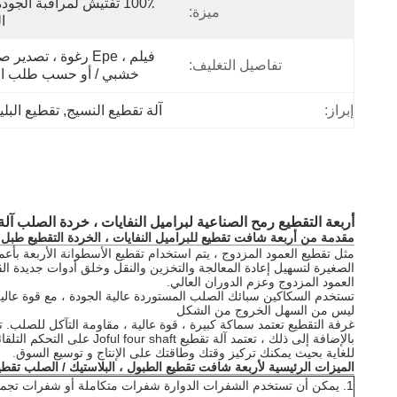
ميزة:
ا
تفاصيل التغليف:
خشبي / أو حسب طلب الع
إبراز:
آلة تقطيع النسيج
, 
تقطيع الب
أربعة التقطيع رمح الصناعية لبراميل النفايات ، خردة الصلب آلة
مقدمة
من أربعة شافت تقطيع للبراميل النفايات ، الخردة التقطيع طبل
مثل تقطيع العمود المزدوج ،
يتم استخدام تقطيع الأسطوانة
الأربعة
الصغيرة لتسهيل إعادة المعالجة والتخزين والنقل وخلق أدوات جديدة القيم
العمود المزدوج وعزم الدوران العالي.
تستخدم السكاكين سبائك الصلب المستوردة عالية الجودة ، مع قوة عالية
ليس من السهل الخروج من الشكل
غرفة التقطيع تعتمد سماكة كبيرة ، قوة عالية ، مقاومة التآكل للصلب. تم الانتهاء من غرفة التكسير بأكملها بواسط
بالإضافة إلى ذلك ، تعتمد آلة تقطيع Joful four shaft على
التحكم التلقائي PLC ، مع التحكم في
للغاية بحيث يمكنك تركيز وقتك وطاقتك على الإنتاج و توسيع السوق.
الميزات الرئيسية
لأربعة شافت تقطيع الطبول ، البلاستيك / الصلب تقطيع
1.
يمكن أن تستخدم الشفرات الدوارة شفرات متكاملة أو شفرات تجمي