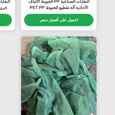
النفايات الصناعية PP الخيوط الألياف
النفا
الأحادية آلة تقطيع للخيوط PET PP
خروف
HDPE PA الخيوط،القدرة 300-2000kg
مخصصة
احصل على أفضل سعر
في الساعة،سهلة التغذية الخيوط
الكيميائية تقطيع التصميم مضاد
التلف،النفايات PP رافيا أكياس تقطيع