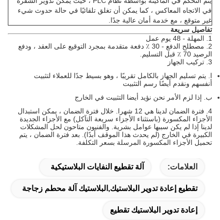
يتم التحكم في الماكينة بواسطة نظام PLC ، حيث يمكن تدوير الشفرة
في الاتجاه المعاكس ، كما يمكن أن تغلق تلقائيًا في حالة حدوث شيء
غير متوقع ، مع خدمة أمان عالية جدًا.
تفاصيل سريعة
1. المهلة - 48 يوم عمل
2. مصطلح الدفع - 30 ٪ دفعة متقدمة بمجرد التوقيع على العقد ، ودفع
الرصيد 70 ٪ قبل التسليم.
3. تركيب الجهاز
ا.
يتم تسليم الجهاز بالكامل تقريبًا ، وهو بسيط جدًا للعملاء لتثبيت
أنفسهم ونقدم أيضًا رسم التثبيت
ب.
إذا لزم الأمر نحن نؤيد أيضا التثبيت في الخارج
4. فترة الضمان لدينا هي 12 شهرا.
خلال فترة الضمان ، يمكن استبدال
الأجزاء المكسورة (باستثناء الأجزاء سريعة التآكل) مع الأجزاء الجديدة
لدينا إذا لم يكن سببها عوامل بشرية.
والفنيون متاحون لحل المشكلات
الكبيرة في الخارج (لم يحدث هذا الموقف أبدًا).
بعد فترة الضمان ، يتم
تحميل الأجزاء المكسورة المرسلة بسعر التكلفة.
العلامات:
آلة تقطيع النفايات البلاستيكية
تقطيع إعادة تدوير البلاستيك,البلاستيك آلة محطم زجاجة
إعادة تدوير البلاستيك تقطيع