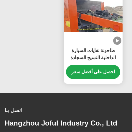
طاحونة نفايات السيارة
الداخلية النسيج السجادة
سقف الجلد كسارة حسب
احصل على أفضل سعر
الطلب السعة وحجم التفريغ
اتصل بنا
Hangzhou Joful Industry Co., Ltd