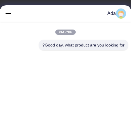
البريد الإلكتروني
Ada
ada.zhang@jofulindustry.com
7:06 PM
عنواننا
Good day, what product are you looking for?
العنوان
No.1 Rd، Dongzhou Industry Area، Fuyang District، Hangzhou
city، China، 311400
الهاتف
86-571-63559816
سياسة الخصوصية
|
خريطة الموقع
الصين جيدة الجودة تقطيع النفايات الصناعية المورد. حقوق الطبع والنشر