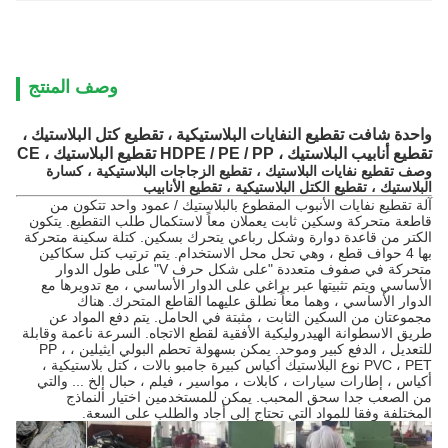
وصف المنتج
واحدة شافت تقطيع النفايات البلاستيكية ، تقطيع كتل البلاستيك ،
تقطيع أنابيب البلاستيك ، HDPE / PE / PP تقطيع البلاستيك ، CE
وصف تقطيع نفايات البلاستيك ، تقطيع الزجاجات البلاستيكية ، كسارة
البلاستيك ، تقطيع الكتل البلاستيكية ، تقطيع الأنابيب
آلة تقطيع نفايات الأنبوب المقطوع بالبلاستيك / عمود واحد تتكون من
قاطعة متحركة وسكين ثابت يعملان معاً لاستكمال طلب التقطيع.
يتكون
الكتر من قاعدة دوارة وشكل رباعي يتحرك بسكين.
كتلة سكينة متحركة
بها 4 حواف قطع ، وهي تحل محل الاستخدام.
يتم ترتيب كتل سكاكين
متحركة في صفوف متعددة "على شكل حرف V" على طول الدوار
الأساسي ويتم تثبيتها عبر براغي على الدوار الأساسي ، مع تدويرها مع
الدوار الأساسي ، وهما معاً نطلق عليهما القاطع المتحرك.
هناك
مجموعتان من السكين الثابت ، مثبتة في الحامل.
يتم دفع المواد عن
طريق الاسطوانة الهيدروليكية الأفقية لقطع الاتجاه.
السرعة ناعمة وقابلة
للتعديل ، الدفع كبير وموحد. يمكن بسهولة تحطم البولي ايثيلين ، PP ،
PVC ، PET نوع البلاستيك أكياس كبيرة جامبو بالات ، كتل بلاستيكية ،
أكياس ، إطارات سيارات ، كابلات ، مواسير ، فيلم ، حبال إلخ ... والتي
من الصعب جدا سحق المحبب.
يمكن للمستخدمين اختيار النماذج
المختلفة وفقا للمواد التي تحتاج إلى أجاد والطلب على السعة.