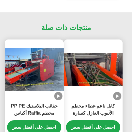
منتجات ذات صلة
كابل ناعم غطاء محطم
حقائب البلاستيك PP PE
الأنبوب العازل كسارة
محطم Raffia أكياس
الأدوات الصلبة ذات القوة
منسوجة طاحونة أكياس
العالية السعة الكبيرة
احصل على أفضل سعر
احصل على أفضل سعر
التسوق كسارة سعة كبيرة