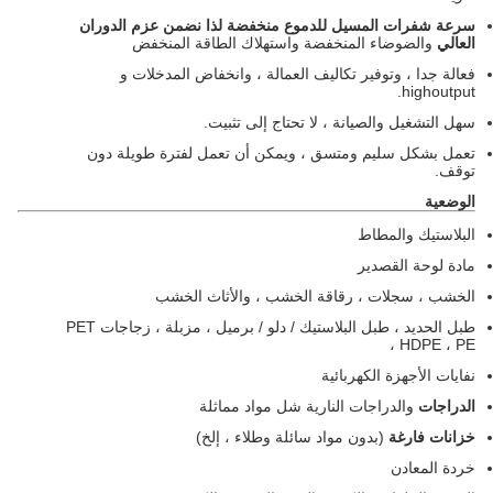
سرعة شفرات المسيل للدموع منخفضة لذا نضمن عزم الدوران
العالي
والضوضاء المنخفضة واستهلاك الطاقة المنخفض
فعالة جدا ، وتوفير تكاليف العمالة ، وانخفاض المدخلات و
highoutput.
سهل التشغيل والصيانة ، لا تحتاج إلى تثبيت.
تعمل بشكل سليم ومتسق ، ويمكن أن تعمل لفترة طويلة دون
توقف.
الوضعية
البلاستيك والمطاط
مادة لوحة القصدير
الخشب ، سجلات ، رقاقة الخشب ، والأثاث الخشب
طبل الحديد ، طبل البلاستيك / دلو / برميل ، مزبلة ، زجاجات PET
، HDPE ، PE
نفايات الأجهزة الكهربائية
الدراجات
والدراجات النارية شل مواد مماثلة
خزانات فارغة
(بدون مواد سائلة وطلاء ، إلخ)
خردة المعادن