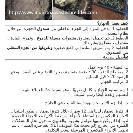
كيف يعمل الجهاز؟
الخطوة 1. تدخل المواد إلى الجزء الداخلي من
صندوق
الحجرة من خلال
نظام التغذية.
الخطوة 2. يتم تحميل الصندوق
بشفرات مسيلة للدموع
، وتمزق المادة ،
مقذوف ، مقطوع
وغير ذلك.
الخطوة 3. يتم تمزيق المادة إلى قطع صغيرة
وتفريغها من الجزء السفلي
من الصندوق.
تفاصيل سريعة
1. المهلة - 48 يوم عمل
2. مصطلح الدفع - 30 ٪ دفعة متقدمة بمجرد التوقيع على العقد ، ودفع
الرصيد 70 ٪ قبل التسليم.
3. تركيب الجهاز
ا.
يتم تسليم الجهاز بالكامل تقريبًا ، وهو بسيط جدًا للعملاء لتثبيت
أنفسهم ونقدم أيضًا رسم التثبيت
ب.
إذا لزم الأمر نحن نؤيد أيضا التثبيت في الخارج
4. فترة الضمان لدينا هي 12 شهرا.
خلال فترة الضمان ، يمكن استبدال
الأجزاء المكسورة (باستثناء الأجزاء سريعة التآكل) مع الأجزاء الجديدة
لدينا إذا لم يكن سببها عوامل بشرية.
والفنيون متاحون لحل المشكلات
الكبيرة في الخارج (لم يحدث هذا الموقف أبدًا).
بعد فترة الضمان ، يتم
تحميل الأجزاء المكسورة المرسلة بسعر التكلفة.