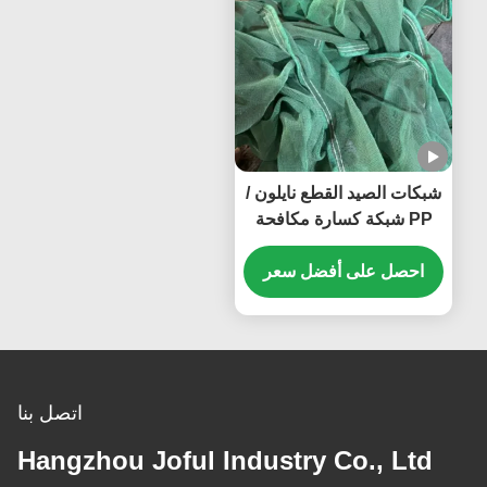
شبكات الصيد القطع نايلون /
PP شبكة كسارة مكافحة
التلف الظل شبكة طحن
مخصصة
احصل على أفضل سعر
اتصل بنا
Hangzhou Joful Industry Co., Ltd