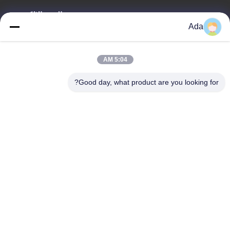
البريد الإلكتروني
Ada
ada.zhang@jofulindustry.com
5:04 AM
عنواننا
Good day, what product are you looking for?
العنوان
No.1 Rd، Dongzhou Industry Area، Fuyang District، Hangzhou
city، China، 311400
الهاتف
86-571-63559816
سياسة الخصوصية
|
خريطة الموقع