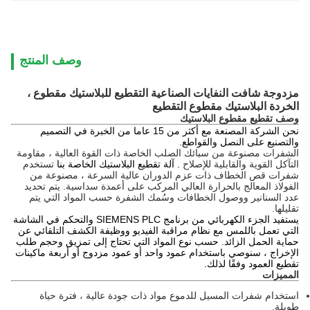
وصف المنتج
مزدوجة شافت النفايات الصناعية التقطيع للبلاستيك مقطوع ،
الخردة البلاستيك مقطوع التقطيع
وصف تقطيع مقطوع البلاستيك
نحن الشركة المصنعة مع أكثر من 15 عاما من الخبرة في التصميم
والتصنيع على النصل والقواطع.
الشفرات مصنوعة من سبائك الصلب الخاصة ذات القوة العالية ، مقاومة
التآكل القوية والقابلية للإصلاح
.
آلة تقطيع البلاستيك الخاصة بنا
تستخدم
شفرات قص الخطاف ذات عزم الدوران عالية السرعة ، مصنوعة من
الفولاذ المعالج بالحرارة العالي المركب على أعمدة سداسية.
يتم تحديد
عدد السنانير ووصول الخطافات وسُمك الشفرة حسب المواد التي يتم
تقليلها.
يستفيد الجزء الكهربائي من برنامج SIEMENS PLC والتحكم في الشاشة
التي تعمل باللمس مع نظام مراقبة الفيديو ووظيفة الكشف التلقائي عن
حماية الحمل الزائد.
حسب نوع المواد التي تحتاج إلى تمزيق وحجم طلب
الإخراج ، سنوصي باستخدام عمود واحد أو عمود مزدوج أو أربعة ماكينات
تقطيع العمود وفقًا لذلك.
المميزات
استخدام شفرات المسيل للدموع مواد ذات جودة عالية ، فترة حياة
طويلة.