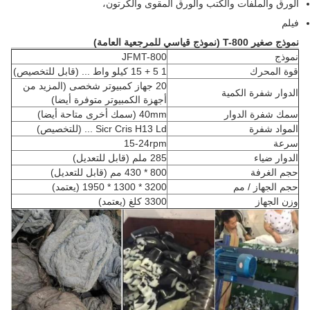
الورق والملفات والكتب والورق المقوى والكرتون،
فيلم
نموذج صغير T-800 (نموذج قياسي للمرجعية العامة)
نموذج
JFMT-800
قوة المحرك
1
5 + 15 كيلو واط ... (قابل للتخصيص)
20 جهاز كمبيوتر شخصى (المزيد من
الدوار شفرة الكمية
أجهزة الكمبيوتر متوفرة أيضا)
سمك شفرة الدوار
40mm (سمك أخرى متاحة أيضا)
المواد شفرة
Sicr Cris H13 Ld ... (للتخصيص)
سرعة
15-24rpm
الدوار ضياء
285 ملم (قابل للتعديل)
حجم الغرفة
800 * 430 مم (قابل للتعديل)
حجم الجهاز / مم
3200 * 1300 * 1950 (يعتمد)
وزن الجهاز
3300 كلغ (يعتمد)