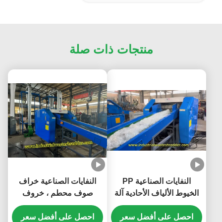
منتجات ذات صلة
النفايات الصناعية PP
النفايات الصناعية خراف
الخيوط الألياف الأحادية آلة
صوف محطم ، خروف
تقطيع للخيوط PET PP
الماعز والصوف محطم
احصل على أفضل سعر
HDPE PA الخيوط،القدرة
احصل على أفضل سعر
قدرة مخصصة وحجم التفريغ