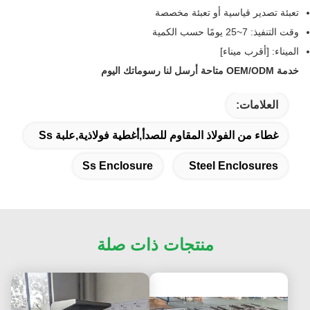
تعبئة تصدير قياسية أو تعبئة مخصصة
وقت التنفيذ: 7~25 يومًا حسب الكمية
الميناء: [أقرب ميناء]
خدمة OEM/ODM متاحة أرسل لنا رسوماتك اليوم
العلامات:
غطاء من الفولاذ المقاوم للصدأ,أغطية فولاذية,علبة Ss
Ss Enclosure
Steel Enclosures
منتجات ذات صلة