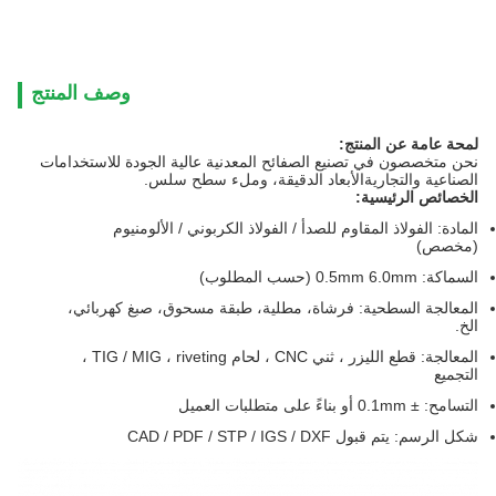
وصف المنتج
لمحة عامة عن المنتج:
نحن متخصصون في تصنيع الصفائح المعدنية عالية الجودة للاستخدامات
الصناعية والتجاريةالأبعاد الدقيقة، وملء سطح سلس.
الخصائص الرئيسية:
المادة: الفولاذ المقاوم للصدأ / الفولاذ الكربوني / الألومنيوم
(مخصص)
السماكة: 0.5mm 6.0mm (حسب المطلوب)
المعالجة السطحية: فرشاة، مطلية، طبقة مسحوق، صبغ كهربائي،
الخ.
المعالجة: قطع الليزر ، ثني CNC ، لحام TIG / MIG ، riveting ،
التجميع
التسامح: ± 0.1mm أو بناءً على متطلبات العميل
شكل الرسم: يتم قبول CAD / PDF / STP / IGS / DXF