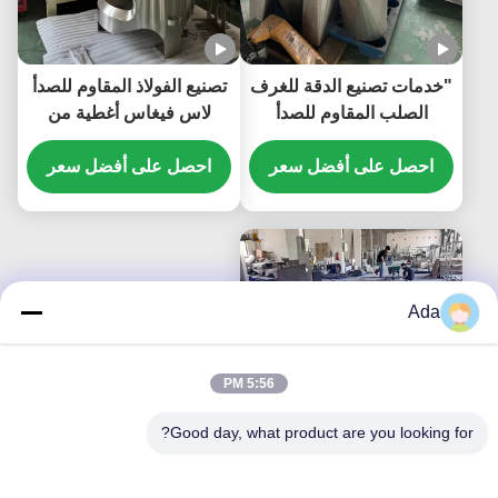
"خدمات تصنيع الدقة للغرف
تصنيع الفولاذ المقاوم للصدأ
الصلب المقاوم للصدأ
لاس فيغاس أغطية من
المخصصة للتطبيقات
صفيحات الفولاذ المقاوم
الصناعية
احصل على أفضل سعر
للصدأ للصناعة الطبية
احصل على أفضل سعر
ومكونات الميزان الإلكتروني
متعدد الرؤوس لآلات الأغذية
Ada
5:56 PM
Good day, what product are you looking for?
medical devices