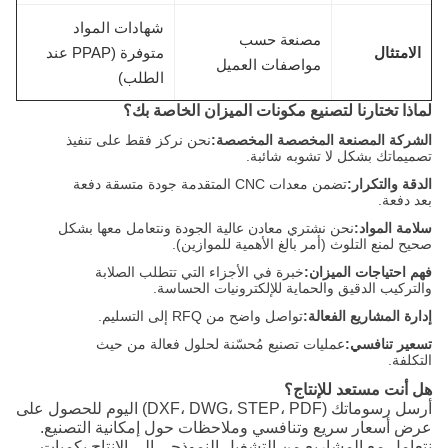
شهادات المواد
مصنعة حسب
الامتثال
متوفرة (PPAP عند
مواصفات العميل
الطلب)
لماذا تختارنا لتصنيع مكونات الميزان الخاصة بك؟
الشركة المصنعة المخصصة المخصصة:
نحن نركز فقط على تنفيذ
تصميماتك بشكل لا تشوبه شائبة.
الدقة والتكرار:
تضمن معدات CNC المتقدمة جودة متسقة دفعة
بعد دفعة.
سلامة المواد:
نحن نشتري معادن عالية الجودة ونتعامل معها بشكل
صحيح لمنع التلوث (أمر بالغ الأهمية للموازين).
فهم احتياجات الميزان:
خبرة في الأجزاء التي تتطلب الصلابة
والتركيب الدقيق والحماية للإلكترونيات الحساسة.
إدارة المشاريع الفعالة:
تواصل واضح من RFQ إلى التسليم.
تسعير تنافسي:
عمليات تصنيع مُحسّنة لحلول فعالة من حيث
التكلفة.
هل أنت مستعد للإنتاج؟
أرسل رسوماتك (DXF، DWG، STEP، PDF) اليوم للحصول على
عرض أسعار سريع وتنافسي وملاحظات حول إمكانية التصنيع.
نتعامل مع المشاريع من التشغيل النموذجي إلى الإنتاج بكميات