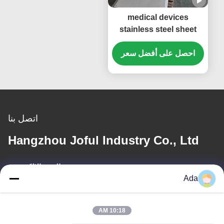
medical devices
stainless steel sheet
fabrication Stainless
احصل على أفضل سعر
steel sheet metal parts
are customized and
processed according to
drawings, with export
quality
اتصل بنا
Hangzhou Joful Industry Co., Ltd
البريد الإلكتروني
Ada
ada.zhang@jofulindustry.com
10:18 AM