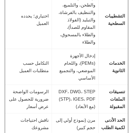
والطحن، والتلميع،
والتنظيف بالفرشاة،
التشطيبات
اختياري؛ يحدده
والتبليد (الفولاذ
السطحية
العميل
المقاوم للصدأ)،
والطلاء بالمسحوق،
والطلاء
إدخال الأجهزة
الخدمات
(PEMs)، واللحام
التكامل حسب
الثانوية
الموضعي، والتجميع
متطلبات العميل
الأساسي
تنسيقات
DXF، DWG، STEP
الرسومات الواضحة
الملفات
(STP)، IGES، PDF
ضرورية للحصول على
المقبولة
(مع الأبعاد)
عرض أسعار
الحد الأدنى
مرن (نموذج أولي إلى
ناقش احتياجات
لكمية الطلب
حجم كبير)
مشروعك