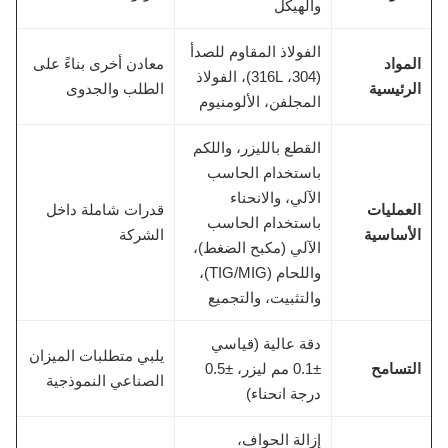
والهيكل
الفولاذ المقاوم للصدأ
المواد
معادن أخرى بناءً على
(304، 316L)، الفولاذ
الرئيسية
الطلب والجدوى
المجلفن، الألومنيوم
القطع بالليزر، واللكم
باستخدام الحاسب
الآلي، والانحناء
العمليات
قدرات شاملة داخل
باستخدام الحاسب
الأساسية
الشركة
الآلي (مكبح الضغط)،
واللحام (TIG/MIG)،
والتثبيت، والتجميع
دقة عالية (قياسي
يلبي متطلبات الميزان
التسامح
±0.1 مم ليزر، ±0.5
الصناعي النموذجية
درجة انحناء)
إزالة الحواف،