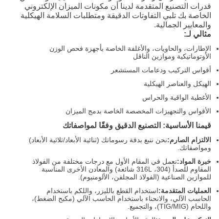
قدرات التصنيع المتقدمة لدينا أن مكونات الميزان الإلكتروني
الخاصة بك تلبي التفاوتات الدقيقة ومتطلبات السلامة الهيكلية
والمعايير الجمالية.
مثالي لـ:
الإطارات، والحاويات، والأغلفة الخاصة بأجهزة فحص الوزن
الأوتوماتيكية وموازين الناقل
أقواس التركيب ودعامات المستشعر
الهيكل والعناصر الهيكلية
الأغطية الواقية والحراس
الأقواس والتجهيزات المخصصة الخاصة بدمج الميزان
قيمنا الأساسية: التصنيع الدقيق وفقًا لمواصفاتك
الالتزام الصارم:
نحن نتبع بدقة رسوماتك (ثنائية الأبعاد/ثلاثية الأبعاد)
ومواصفاتك.
خبرة المواد:
نعمل في المقام الأول مع درجات مختلفة من الفولاذ
المقاوم للصدأ (304، 316L شائعة) والمعادن الأخرى المناسبة
للموازين الصناعية (الفولاذ المجلفن، الألومنيوم).
العمليات المتقدمة:
استخدام القطع بالليزر، واللكم باستخدام
الحاسب الآلي، والانحناء باستخدام الحاسب الآلي (مكبح الضغط)،
واللحام (TIG/MIG)، والتجميع.