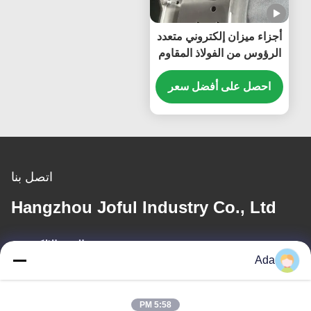
أجزاء ميزان إلكتروني متعدد
الرؤوس من الفولاذ المقاوم
للصدأ لمعايير المعالجة
احصل على أفضل سعر
اليابانية، القواديس، القمع،
المزلقات
اتصل بنا
Hangzhou Joful Industry Co., Ltd
البريد الإلكتروني
Ada
ada.zhang@jofulindustry.com
5:58 PM