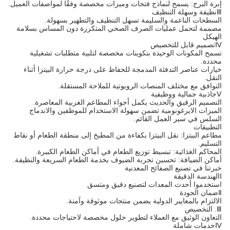
إبرة البرج: يسمح لنماذج فتحات وميزات مخصصة وفقًا لمواصفات العميل.
Ⅲنظيفة وسهلة التنظيف
السطحات الناعمة والسليمة تسهل التنظيف والتطهير بسهولة.
مصممة لتحمل عمليات الصرف الصحي المتكررة دون المساس بسلامة
الهيكل
Ⅳتصميم قابل للتخصيص
تسمح المكونات الوحيدة بتكوينات مخصصة لتلبية متطلبات تشغيلية
محددة.
خيارات عناصر التدفئة المدمجة للحفاظ على درجة حرارة البيتزا أثناء
النقل.
التوافق مع مختلف المنصات الروبوتية للملاحة المستقلة.
Ⅴجاذبية جمالية ووظيفية
التصميم الرقيق والحديث يكمل أجواء المطاعم الغربية المعاصرة.
الميزات الايرغونومية تضمن سهولة الاستخدام للموظفين والاندماج
السلس في سير العمل القائم.
التطبيقات
مطاعم البيتزا: نقل البيتزا بكفاءة من المطبخ إلى منطقة الطعام أو نقاط
التسليم.
المحاكم الغذائية: تبسيط توزيع الطعام في أماكن الطعام الكبيرة.
أماكن الضيافة: تحسين تجربة الضيوف بخدمة الطعام السريعة والنظيفة.
خبرتنا في تصنيع الصفائح المعدنية
Ⅰالهندسة الدقيقة
استخدموا أحدث المعدات لتصنيع دقيق ومتسق
Ⅱضمان الجودة
الالتزام بالمعايير الدولية يضمن منتجات موثوقة وآمنة.
Ⅲ. التخصيص
التعاون الوثيق مع العملاء لتطوير حلول مخصصة لاحتياجات محددة.
Ⅳخدمات شاملة