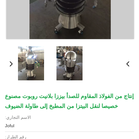
إنتاج من الفولاذ المقاوم للصدأ بيززا بلانيت روبوت مصنوع
خصيصا لنقل البيتزا من المطبخ إلى طاولة الضيوف
الاسم التجاري:
Joful
رقم الطراز: