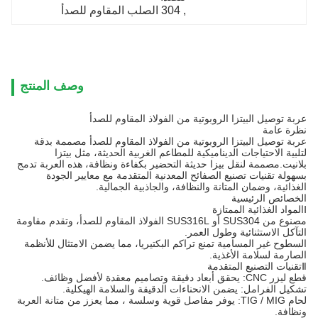
, 
304 الصلب المقاوم للصدأ
وصف المنتج
عربة توصيل البيتزا الروبوتية من الفولاذ المقاوم للصدأ
نظرة عامة
عربة توصيل البيتزا الروبوتية من الفولاذ المقاوم للصدأ مصممة بدقة
لتلبية الاحتياجات الديناميكية للمطاعم الغربية الحديثة، مثل بيتزا
بلانيت.مصممة لنقل بيزا حديثة التحضير بكفاءة ونظافة، هذه العربة تدمج
بسهولة تقنيات تصنيع الصفائح المعدنية المتقدمة مع معايير الجودة
الغذائية، وضمان المتانة والنظافة، والجاذبية الجمالية.
الخصائص الرئيسية
Ⅰالمواد الغذائية الممتازة
مصنوع من SUS304 أو SUS316L الفولاذ المقاوم للصدأ، وتقدم مقاومة
التآكل الاستثنائية وطول العمر.
السطوح غير المسامية تمنع تراكم البكتيريا، مما يضمن الامتثال للأنظمة
الصارمة لسلامة الأغذية.
Ⅱتقنيات التصنيع المتقدمة
قطع ليزر CNC: يحقق أبعاد دقيقة وتصاميم معقدة لأفضل وظائف.
تشكيل الفرامل: يضمن الانحناءات الدقيقة والسلامة الهيكلية.
لحام TIG / MIG: يوفر مفاصل قوية وسلسة ، مما يعزز من متانة العربة
ونظافة.