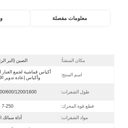
معلومات مفصلة
و
مكان المنشأ:
الصين (البر الر
اسم المنتج:
وأكياس إعادة تدوير ال
طول الشفرات:
400/600/1200/1600 مل
قطع قوة المحرك:
7-250 حصان
مواد الشفرات:
أداة سبائك 