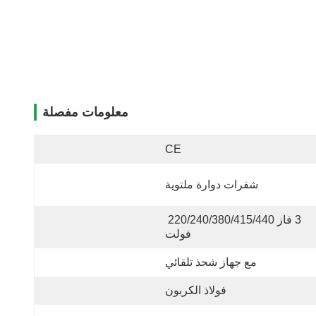
معلومات مفصلة
CE
شفرات دوارة ملتوية
3 فاز 220/240/380/415/440 
فولت
مع جهاز شحذ تلقائي
فولاذ الكربون