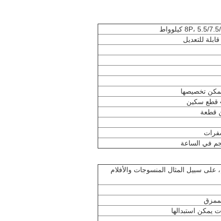
ن قطعة
شفرات
، على سبيل المثال المنسوجات والأفلام
لممزق
ت يمكن استبدالها