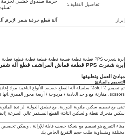
تفاصيل التغليف:
تسليم CL
إبراز:
آلة قطع خرقة شعر الإبرة
, 
آل
إبرة شعرت PPS قطعة قطعة قطعة قطعة قطعة قطعة قطعة قطعة قطعة قطعة قطعة قطعة
إبرة شعرت PPS قطعة قماش المراشف قطع آلة شفرات دوارة مع شحذ تطبق على جميع المواد الخردة النوع الناعم إعادة تدوير كسارة
مبادئ العمل وتطبيقها
التصميم والمبادئ
تم تصميم Joful "J" سلسلة آلة القطع خصيصا للأنواع الناعمة موا
scssors، مقارنة مع واحد العادية / مزدوجة / أربعة محور الممزق،انها توفير طاقة أكثر وكفاءة أعلى
تبني مع تصميم سكين ملتوية الدورية، مع تطبيق الدولية الرائدة الملتوي
سكين متحرك نقطة والسكين الثابتة،القطع المستمر عالي السرعة (انظر
ميناء التفريغ هو تصميم مع شبكة جصف قابلة للإزالة ، ويمكن تخصيص حج
مختلفة ومتساوية طلب حجم التفريغ الخاص بك