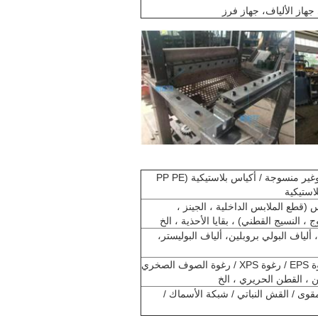
 جهاز الألياف، جهاز فرز
أكياس كبيرة / أكياس PP / أكياس منسوجة وغير منسوجة / أكياس بلاستيكية (PP PE
 (قطع الملابس الداخلية ، الجينز ،
 ، النسيج القطني) ، بقايا الأحذية ، الخ
 ألياف البولي بروبلين، ألياف البوليستر،
أسفنج / قطعة فراش / رغوة PU مرنة / رغوة EPS / رغوة XPS / رغوة الصوف الصخري
لمقوى / القش النباتي / شبكة الأسماك /