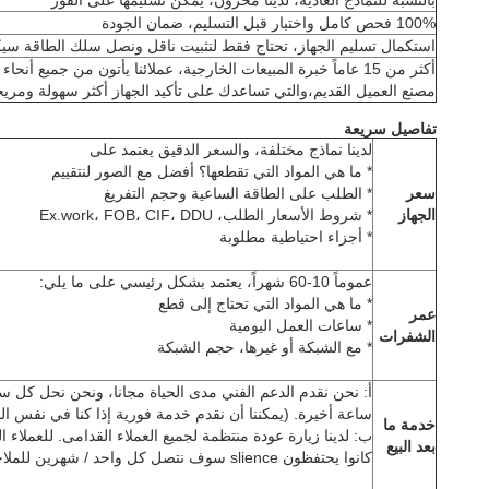
بالنسبة للنماذج العادية، لدينا مخزون، يمكن تسليمها على الفور
100% فحص كامل واختبار قبل التسليم، ضمان الجودة
استكمال تسليم الجهاز، تحتاج فقط لتثبيت ناقل ونصل سلك الطاقة سي
أكثر من 15 عاماً خبرة المبيعات الخارجية، عملائنا يأتون من جميع أن
مصنع العميل القديم،والتي تساعدك على تأكيد الجهاز أكثر سهولة ومري
تفاصيل سريعة
لدينا نماذج مختلفة، والسعر الدقيق يعتمد على
* ما هي المواد التي تقطعها؟ أفضل مع الصور لنتقييم
سعر
* الطلب على الطاقة الساعية وحجم التفريغ
الجهاز
* شروط الأسعار الطلب، Ex.work، FOB، CIF، DDU
* أجزاء احتياطية مطلوبة
عموماً 10-60 شهراً، يعتمد بشكل رئيسي على ما يلي:
* ما هي المواد التي تحتاج إلى قطع
عمر
* ساعات العمل اليومية
الشفرات
* مع الشبكة أو غيرها، حجم الشبكة
ساعة أخيرة. (يمكننا أن نقدم خدمة فورية إذا كنا في نفس ال
خدمة ما
ب: لدينا زيارة عودة منتظمة لجميع العملاء القدامى. للعملاء 
بعد البيع
كانوا يحتفظون slience سوف نتصل كل واحد / شهرين للملاحظات