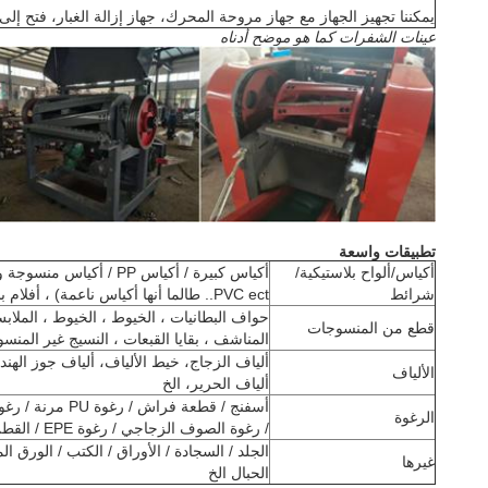
يمكننا تجهيز الجهاز مع جهاز مروحة المحرك، جهاز إزالة الغبار، فتح إلى
عينات الشفرات كما هو موضح أدناه
تطبيقات واسعة
أكياس/ألواح بلاستيكية/
شرائط
PVC ect.. طالما أنها أكياس ناعمة) ، أفلام بلاستيكية
حواف البطانيات ، الخيوط ، الخيوط ، الملابس
قطع من المنسوجات
المناشف ، بقايا القبعات ، النسيج غير المنسوج
ألياف الزجاج، خيط الألياف، ألياف جوز الهند،
الألياف
ألياف الحرير، الخ
الرغوة
/ رغوة الصوف الزجاجي / رغوة EPE / القطن ، القطن الحريري ، الخ
الجلد / السجادة / الأوراق / الكتب / الورق ا
غيرها
الحبال الخ