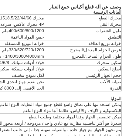
وصف عن آلة قطع أكياس جمع الغبار
البيانات الرئيسية
محرك القطع
محرك 8P، 5.5/7.5/1518.5/22/44/66 كيلوواط
محرك النقل
4P محرك عاكس، سرعة قابلة للتعديل
طول الشفرات
400/600/800/1200ملم
التطبيق
جميع المواد الناعمة
خزانة توزيع الطاقة
خزانة التوزيع المستقلة
عرض الحزام المدخل/المخرج
330/520/720/1200ملم
طول الحزام المدخل/المخرج
1400/3000/4000mm ، يمكن تخصيصها
سكين متحرك
فولاذ أدوات سبائك، 4/6/8 قطع سكين
أصلح السكين
فولاذ أدوات سبيكة، سكي
حجم الجهاز الرئيسي
لكل نموذج مختلف
صيانة الآلات
نحن نقدم جهاز لتحدي ال
القدرة
الحد الأقصى إلى 8000 كجم في الساعة
المزايا
يمكن استخدامها على نطاق واسع لقطع جميع مواد النفايات النوع الناعم
البلاستيكية والألياف والأكياس، طالما أنها مواد النوع الناعم
يمكن تخصيص الجهاز وفقا لمواد مختلفة وطلب القطع
سعرنا هو أكثر تنافسية مقارنة مع عادي واحد / مزدوجة / أربعة محور ا
يتم تجهيز الجهاز مع جهاز حادة ، والصيانة سهلة جدا ، إلى جانب الشفرا