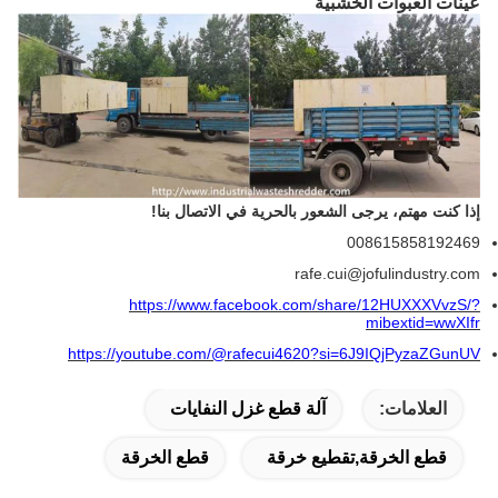
عينات العبوات الخشبية
إذا كنت مهتم، يرجى الشعور بالحرية في الاتصال بنا!
008615858192469
rafe.cui@jofulindustry.com
https://www.facebook.com/share/12HUXXXVvzS/?
mibextid=wwXIfr
https://youtube.com/@rafecui4620?si=6J9IQjPyzaZGunUV
العلامات:
آلة قطع غزل النفايات
قطع الخرقة,تقطيع خرقة
قطع الخرقة