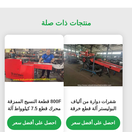
منتجات ذات صلة
شفرات دوارة من ألياف
800F قطعة النسيج الممزقة
البوليستر آلة قطع خرقة
محرك قطع 7.5 كيلوواط آلة
ألياف القطن الداكرون
شوبر صغيرة للأنسجة سحق
احصل على أفضل سعر
ناقل المدخلات 1400 *
احصل على أفضل سعر
330mm الطول * العرض