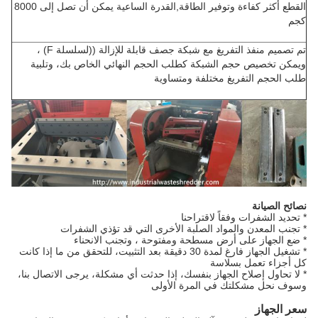
القطع أكثر كفاءة وتوفير الطاقة,القدرة الساعية يمكن أن تصل إلى 8000
كجم
تم تصميم منفذ التفريغ مع شبكة جصف قابلة للإزالة ((لسلسلة F) ،
ويمكن تخصيص حجم الشبكة كطلب الحجم النهائي الخاص بك، وتلبية
طلب الحجم التفريغ مختلفة ومتساوية
نصائح الصيانة
* تحديد الشفرات وفقاً لاقتراحنا
* تجنب المعدن والمواد الصلبة الأخرى التي قد تؤذي الشفرات
* ضع الجهاز على أرض مسطحة ومفتوحة ، وتجنب الانحناء
* تشغيل الجهاز فارغ لمدة 30 دقيقة بعد التثبيت، للتحقق من ما إذا كانت
كل أجزاء تعمل بسلاسة
* لا تحاول إصلاح الجهاز بنفسك، إذا حدثت أي مشكلة، يرجى الاتصال بنا،
وسوف نحل مشكلتك في المرة الأولى
سعر الجهاز