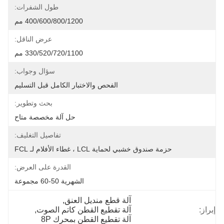
طول الشفرات:
400/600/800/1200 مم
عرض الناقل:
330/520/720/1100 مم
سؤال وجواب:
الفحص والاختبار الكامل قبل التسليم
بحث وتطوير:
حل آلة مخصصة متاح
تفاصيل التغليف:
حزمة صندوق خشبي لحماية LCL ، غطاء الأفلام لـ FCL
القدرة على العرض:
الشهرية 50-60 مجموعة
آلة قطع منديل العنق
, 
إبراز:
آلة تقطيع القطن كاتم الصوت
, 
آلة تقطيع القطن بمحرك 8P