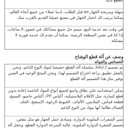
القطع لدينا
سهلة ومريحة الجهاز tet قبل الطلب، لدينا عملاء من جميع أنحاء العالم،
يمكننا ترتيب لك اختبار الجهاز في مصنع عميلنا القديم بالقرب منك
في وقت بعد خدمة البيع، سيتم حل جميع مشاكلك في غضون 8 ساعات،
إذا كنا في نفس المنطقة الزمنية، يمكننا أن نقدم لك خدمة فورية لا
مشكلة
وصف عن آلة قطع الوشاح
الخصائص والفوائد
تم تصميم Joful J سلسلة آلة القطع خصيصا لمواد النوع الناعم، ونحن
بالفعل تطبيق براءة اختراع التصميم لهذا، ونحن المنتج الوحيد في الصين
توفير مثل هذا التصميم آلة القطع
يمكن استخدامه على نطاق واسع لجميع أنواع المواد الناعمة إعادة تدوير
قطع كسارة، مثل الأفلام البلاستيكية، أكياس PP، أكياس جامبو، النسيج،
قطعة قماش، الملابس، الألياف، الخيوط،الرغوة، الإسفنج، الجلد،
الشباك،طالما أنها مواد من النوع الناعم
تبني الشفرات الملتوية الدوارة، ومبادئ عمل الجهاز هو مثل مقص،
تصميم الشفرة الدوارة الملتوية، عالية السرعة الدوارة القطع، وجعل آلة