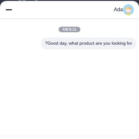
البريد الإلكتروني
Ada
ada.zhang@jofulindustry.com
6:11 AM
عنواننا
Good day, what product are you looking for?
العنوان
No.1 Rd، Dongzhou Industry Area، Fuyang District، Hangzhou
city، China، 311400
الهاتف
86-571-63559816
سياسة الخصوصية
|
خريطة الموقع
الصين جيدة الجودة تقطيع النفايات الصناعية المورد. حقوق الطبع والنشر