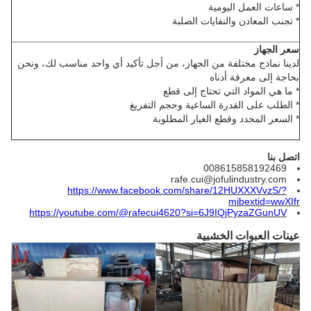
* ساعات العمل اليومية
* تجنب المعادن والنفايات الصلبة
سعر الجهاز
لدينا نماذج مختلفة من الجهاز، من أجل تأكيد أي واحد مناسب لك، ونحن
بحاجة إلى معرفة أدناه
* ما هي المواد التي تحتاج إلى قطع
* الطلب على القدرة الساعية وحجم التفريغ
* السعر المحدد وقطع الغيار المطلوبة
اتصل بنا
008615858192469
rafe.cui@jofulindustry.com
https://www.facebook.com/share/12HUXXXVvzS/?
mibextid=wwXIfr
https://youtube.com/@rafecui4620?si=6J9IQjPyzaZGunUV
عينات العبوات الخشبية