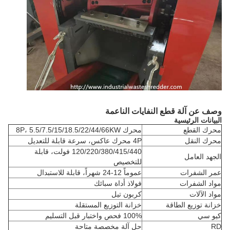
وصف عن آلة قطع النفايات الناعمة
البيانات الرئيسية
محرك القطع
محرك 8P، 5.5/7.5/15/18.5/22/44/66KW
محرك النقل
4P محرك عاكس، سرعة قابلة للتعديل
120/220/380/415/440 فولت، قابلة
الجهد العامل
للتخصيص
عمر الشفرات
عموماً 12-24 شهراً، قابلة للاستبدال
مواد الشفرات
فولاذ أداة سبائك
مواد الآلات
كربون تيل
خزانة توزيع الطاقة
خزانة التوزيع المستقلة
كيو سي
100% فحص واختبار قبل التسليم
RD
حل آلة مخصصة متاحة