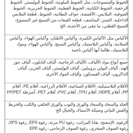
الخيوط والمنسوجات، مثل الخيوط النيلونية، الخيوط البوليستر، الخيوط
الزخفية، الخيوط الكتانية، الخيوط القطنية، الخيوط الحريرية، الخيوط
الصوفية، الملابس، الأقمشة، حواف البطانية، الخيوط، قطعة الملابس
الداخلية، الجينز، المناشف، قطعة القبعات،من النسيج غير المنسوج،
النسيج القطني، ما تبقى من الأحذية، الخ
الأكياس مثل الأكياس الكبيرة، وأكياس الأطنان، وأكياس الهواء، وأكياس
السلامة، وأكياس البلاستيك، وأكياس النسيج، وأكياس الهواء، ومواد
البلاستيك، طالما أنها أكياس ناعمة
جميع أنواع مواد الألياف، الألياف الزجاجية، ألياف النايلون، ألياف جوز
الهند، ألياف البولي بروبيلين، ألياف البوليستر، ألياف الحرير، ألياف
الداكرون، ألياف الفيسكوز، وألياف المواد الأخرى
الأفلام البلاستيكية، الأفلام الصناعية، الأفلام الزراعية، أفلام PE، أفلام
PP، أفلام HDPE، أفلام TPU، أفلام PVC، أفلام PET، أشرطة PP/PET
الجلد والسجاد والسجاد والورق والبوب والورق الخلفي والكتب والخريط
والقش النباتي وشبكة الأسماك والحبال الخ
الرغوة، الإسفنج، بقايا المراتب، رغوة PU مرنة، رغوة EPS، رغوة XPS،
رغوة الصوف الصخري، رغوة الصوف الزجاجي، رغوة EPE