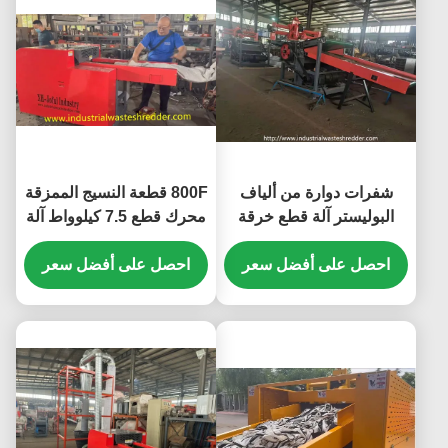
شفرات دوارة من ألياف
800F قطعة النسيج الممزقة
البوليستر آلة قطع خرقة
محرك قطع 7.5 كيلوواط آلة
ألياف القطن الداكرون
شوبر صغيرة للأنسجة سحق
احصل على أفضل سعر
ناقل المدخلات 1400 *
احصل على أفضل سعر
330mm الطول * العرض
شرير شرير