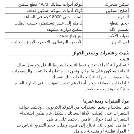
سكين متحرك
فولاذ أدوات سبائك، 4/6/8 قطع سكين
أصلح السكين
فولاذ أدوات سبيكة، سكين قطعة
القدرة
المئات حتى 8000 كجم في الساعة
حجم القطع
2 ملم إلى عشرات
سنتيمتر، حسب الطلب
تصميم الآلة
سكين دوارية مشوهة
صيانة الآلات
مع جهاز شحذ
لون الجهاز
الأصفر، البرتقالي، الأحمر، الأزرق، الحليب
تثبيت و شفرات و سعر الجهاز
تثبيت
* تسليم آلة كاملة، تحتاج فقط لتثبيت الشريط الناقل وتوصيل سلك
الطاقة سيكون على ما يرام، ونحن نقدم تعليمات التثبيت والرسومات
والفيديوهات، سهلة لتركيب الخاص بك بنفسك
* إذا طلب العملاء، ونحن أيضا دعم تعيين المهندس في الخارج القيام
بالتركيب وتدريب موظفيك
مواد الشفرات ومدة عمرها
يتم استخدام جسم الشفرات من الفولاذ الكربوني ، وتعتمد حواف
الشفرات على الصلب الأداة السبائك ، بشكل عام يمكن استخدام
الشفرات لمدة حوالي عامين ، يعتمد على ما يلي
* ما هي المواد التي تحتاج إلى قطع، وطلب حجم التفريغ الخاص بك
* المواد نظيفة أو متسخة بالرمل