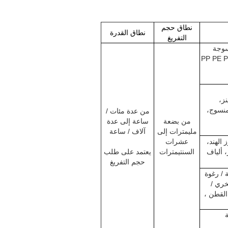
نطاق حجم
نطاق القدرة
التفريغ
كياس منسوجة
 / أكياس بلاستيكية (PP PE PVC
نز،
لمنسوج،
من عدة مئات /
من بضعة
ساعة إلى عدة
مليمترات إلى
آلاف / ساعة
 الهند،
عشرات
، ألياف
السنتيمترات
يعتمد على طلب
حجم التفريغ
اش / رغوة PU مرنة / رغوة
الصخري /
وف الزجاجي / رغوة EPE / القطن ،
ة