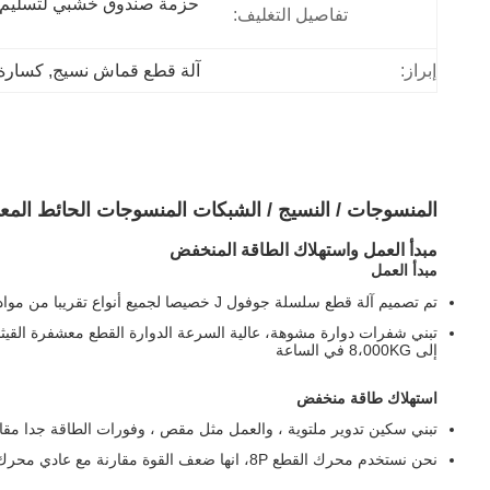
تفاصيل التغليف:
إبراز:
آلة قطع قماش نسيج
, 
كسارة ش
المنسوجات / النسيج / الشبكات المنسوجات الحائط المع
مبدأ العمل واستهلاك الطاقة المنخفض
مبدأ العمل
تم تصميم آلة قطع سلسلة جوفول J خصيصا لجميع أنواع تقريبا من مواد ناعمة إعادة تدوير قطع
تبني شفرات دوارة مشوهة، عالية السرعة الدوارة القطع مع
شفرة القيث
إلى 8،000KG في الساعة
استهلاك طاقة منخفض
تبني سكين تدوير ملتوية ، والعمل مثل مقص ، وفورات الطاقة جدا مقار
نحن نستخدم محرك القطع 8P، انها ضعف القوة مقارنة مع عادي محرك 4P في السوق