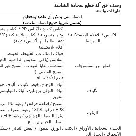
وصف عن آلة قطع سجادة الشاشة
تطبيقات واسعة
المواد التي يمكن أن تقطع وتحطيم
(تشمل تقريبا جميع المواد الناعمة)
أكياس كبيرة / أكياس PP / أ
الأكياس / الأفلام البلاستيكية /
وغير منسوجة
الشرائط
ect.. طالما أنها أكياس ناعمة)
أفلام بلاستيكية
حواف الملاءات، الخيوط، الخيوط..
الملابس (باقي الملابس الداخلية، الجي
قطع من المنسوجات
المنشفة، بقايا القبعات، النسيج غير ا
النسيج القطني..)
قطع الأحذية الخ
ألياف الزجاج، خيط الألياف، ألياف جوز
الألياف
ألياف البولي بروبلين، ألياف البوليستر
الحرير...
أسفنج / قطعة فر
EPS / رغوة XPS / رغوة الصوف 
الرغوة
رغوة الص
القطن الحريري ، إلخ.
الجلد / السجادة / الأوراق / الكتب / الورق المقوى / القش النباتي / شبك
الأسماك / الحبال الخ