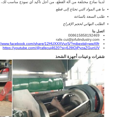
لدينا نماذج مختلفة من آلة القطع، من أجل تأكيد أي نموذج مناسب لك، 
ما هي المواد التي تحتاج إلى قطع
طلب السعة بالساعة
الطلب النهائي لحجم الإفراج
اتصل بنا
008615858192469
rafe.cui@jofulindustry.com
://www.facebook.com/share/12HUXXXVvzS/?mibextid=wwXIfr
https://youtube.com/@rafecui4620?si=6J9IQjPyzaZGunUV
شفرات وعينات أجهزة الشحذ