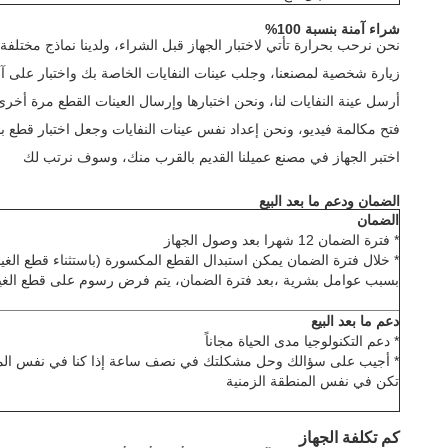
شراء آمنة بنسبة 100%
نحن نرحب بحرارة تأتي لاختبار الجهاز قبل الشراء، ولدينا نماذج مختلفة 
زيارة شخصية لمصنعنا، وجلب عينات النفايات الخاصة بك واختبار على آلة
أرسل عينة النفايات لنا، ونحن اختبارها وإرسال العينات القطع مرة أخر
فتح مكالمة فيديو، ونحن إعداد نفس عينات النفايات وجعل اختبار قطع با
اختبر الجهاز في مصنع عميلنا القديم بالقرب منك، وسوف نرتب لك
الضمان ودعم ما بعد البيع
الضمان
* فترة الضمان 12 شهرا بعد وصول الجهاز
* خلال فترة الضمان يمكن استبدال القطع المكسورة (باستثناء قطع الغيار
بسبب عوامل بشرية ،بعد فترة الضمان، يتم فرض رسوم على قطع الغيا
دعم ما بعد البيع
* دعم التكنولوجيا مدى الحياة مجاناً
تكن في نفس المنطقة الزمنية
كم تكلفة الجهاز