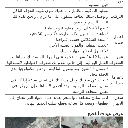
دفع
قبل التسليم
تسليم الماكينة بالكامل ، ما عليك سوى تثبيت الحزام الناقل
التركيب
وتوصيل سلك الطاقة سيكون على ما يرام ، ونحن نقدم لك
تثبيت الرسم والفيديو
* ضع الآلة على أرض مفتوحة ومسطحة
*
مناشدات تشغيل الآلة الفارغة لأكثر من 30 دقيقة
اعمال
* شحذ السكاكين حسب اقتراحنا
صيانة
*
تجنب المعادن والمواد الصلبة الأخرى
*
لا تحاول إصلاح الجهاز بنفسك
عمر
عموما 12-24 شهرا ، تعتمد على المواد الخاصة بك وساعات
الشفرات
العمل اليومية ، إلى جانب نقدم لك شفرات احتياطية لاستبدالها
* ضمان 12 شهرًا بعد وصول الماكينة ، ودعم التكنولوجيا مدى
الحياة مجانًا
دعم ما
* أجب عن سؤالك وحل مشكلتك في نصف ساعة إذا كنا في
بعد البيع
نفس المنطقة الزمنية ، بحد أقصى 8 ساعات إن لم يكن في
نفس المنطقة الزمنية
سعر
لدينا نماذج مختلفة ، والسعر يعتمد على المواد التي تحتاج إلى
الجهاز
قطعها ، وسعة كل ساعة وقطع طلب الحجم النهائي
عرض عينات القطع