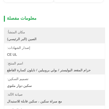
معلومات مفصلة
مكان المنشأ:
الصين (البر الرئيسي)
إصدار الشهادات:
CE UL
اسم المنتج:
حزام المقعد البوليستر / بولي بروبيلين / نايلون كسارة القاطع
تصميم السكين:
سكين دوار ملتوي
صيانة الآلة:
مع مبراة سكين ، سكين قابلة للاستبدال