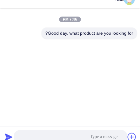
ada.zhang@jofulindustry.com
7:46 PM
عنواننا
Good day, what product are you looking for?
العنوان
No.1 Rd، Dongzhou Industry Area، Fuyang District، Hangzhou
city، China، 311400
الهاتف
86-571-63559816
سياسة الخصوصية
|
خريطة الموقع
الصين جيدة الجودة تقطيع النفايات الصناعية المورد. حقوق الطبع والنشر
© -2026 Hangzhou Joful Industry Co., Ltd . كل شيء حقوق
محجوزة