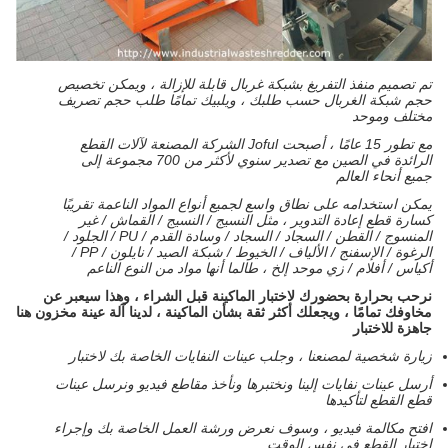
تم تصميم منفذ التفريغ بشبكة غربال قابلة للإزالة ، ويمكن تخصيص
حجم شبكة الغربال حسب طلبك ، ويلبيك تمامًا طلب حجم تصريف
مختلف وموحد
مع تطور 15 عامًا ، أصبحت Joful الشركة المصنعة لآلات القطع
الرائدة في الصين مع تصدير سنوي لأكثر من 700 مجموعة إلى
جميع أنحاء العالم
يمكن استخدامه على نطاق واسع لجميع أنواع المواد الناعمة تقريبًا
كسارة قطع إعادة التدوير ، مثل النسيج / النسيج / القماش / غير
المنسوج / القطن / السجاد / السجاد / وسادة القدم / PU / الجلود /
الرغوة / الإسفنج / الألياف / الخيوط / شبكة الصيد / نايلون / PP /
أكياس / أفلام / زي موحد إلخ ، طالما أنها مواد من النوع الناعم
نرحب بحرارة بحضورك لاختبار الماكينة قبل الشراء ، وهذا سيعبر عن
مخاوفك تمامًا ، ويجعلك أكثر ثقة بشأن الماكينة ، لدينا آلة عينة مخزون هنا
جاهزة للاختبار
زيارة شخصية لمصنعنا ، وجلب عينات النفايات الخاصة بك لاختبار
أرسل عينات نفايات إلينا ونختبرها ونأخذ مقاطع فيديو ونرسل عينات
قطع القطع لتأكيدها
افتح مكالمة فيديو ، وسوف نعرض ورشة العمل الخاصة بك وإجراء
اختبار القطع في نفس الوقت