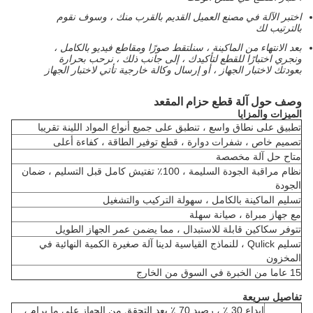
اختبر الآلة في مصنع العميل القديم بالقرب منك ، وسوف نقوم
بالترتيب لك
بعد الانتهاء من الماكينة ، سنلتقط صورًا ومقاطع فيديو بالكامل ،
ونجري اختبارًا للقطع لتأكيدك ، إلى جانب ذلك ، نرحب بحرارة
بعودتك لاختبار الجهاز ، أو إرسال وكالة خارجية تأتي لاختبار الجهاز
وصف حول آلة قطع حزام المقعد
الميزات والمزايا
تطبيق على نطاق واسع ، تنطبق على جميع أنواع المواد اللينة تقريبا
تصميم خاص ، شفرات دوارة ، قطع توفير الطاقة ، كفاءة أعلى
متاح حل آلة مخصصة
نظام مراقبة الجودة السليمة ، 100٪ تفتيش كامل قبل التسليم ، ضمان
الجودة
تسليم الماكينة بالكامل ، سهولة التركيب والتشغيل
مع جهاز مبراة ، صيانة سهلة
تتوفر سكاكين قابلة للاستبدال ، مما يضمن عمر الجهاز الطويل
تسليم Qulick ، ​​للنماذج القياسية لدينا آلة صغيرة الكمية النهائية في
المخزون
15 عاما من الخبرة في السوق من الخارج
تفاصيل سريعة
إيداع 30 ٪ ، رصيد 70 ٪ بعد التحقق من الجهاز على ما يرام ،