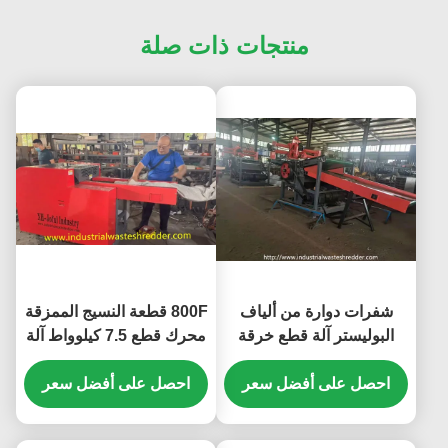
منتجات ذات صلة
شفرات دوارة من ألياف
800F قطعة النسيج الممزقة
البوليستر آلة قطع خرقة
محرك قطع 7.5 كيلوواط آلة
ألياف القطن الداكرون
شوبر صغيرة للأنسجة سحق
احصل على أفضل سعر
ناقل المدخلات 1400 *
احصل على أفضل سعر
330mm الطول * العرض
شرير شرير