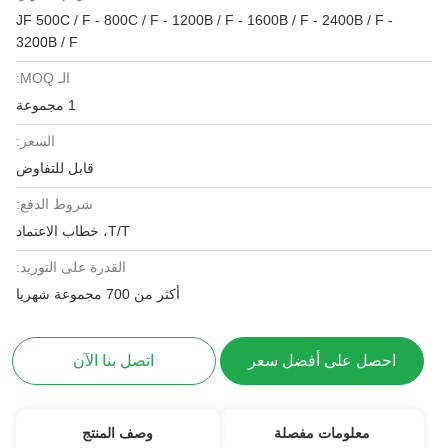
JF 500C / F - 800C / F - 1200B / F - 1600B / F - 2400B / F -
3200B / F
الـ MOQ:
1 مجموعة
السعر:
قابل للتفاوض
شروط الدفع:
T/T، خطاب الاعتماد
القدرة على التوريد:
أكثر من 700 مجموعة شهريا
احصل على أفضل سعر
اتصل بنا الآن
معلومات مفصلة
وصف المنتج