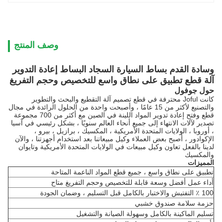
وصف المنتج
وسادة القدم بساط السيارة السجاد البساط إعادة التدوير
آلة قطع تطبيق على نطاق واسع للتخصيص وحجم التفريغ
حول جوفول
كانت Joful محترفة في قطع تصميم آلة التقطيع والبحث والتطوير
والتصنيع لأكثر من 15 عامًا ، وأصبحت واحدة من الحلول الرائدة في مجال
قطع وفتح إعادة تدوير المواد اللينة في الصين مع أكثر من 700 مجموعة
تصدير لآلات الانتهاء إلى جميع أنحاء العالم سنويًا ، بشكل رئيسي في آسيا
، أوروبا ، الولايات المتحدة الأمريكية ، المكسيك ، برازيل ، بيرو ،
الإكوادور ، أصبح بعض العملاء وكيل مبيعاتنا بعد استخدام أجهزتنا ، والآن
لدينا بالفعل تعاون وكيل مبيعات في الولايات المتحدة الأمريكية وتايوان
والمكسيك
المميزات
تطبيق على نطاق واسع ، جميع قطع المواد الناعمة المتاحة
أداء عمل أفضل وسعة قابلة للتخصيص وحجم التفريغ متاح
100 ٪ التفتيش والاختبار بالكامل قبل التسليم ، وضمان الجودة
حزمة سلامة صندوق خشبي
تسليم الماكينة بالكامل وسهولة الصيانة والتشغيل