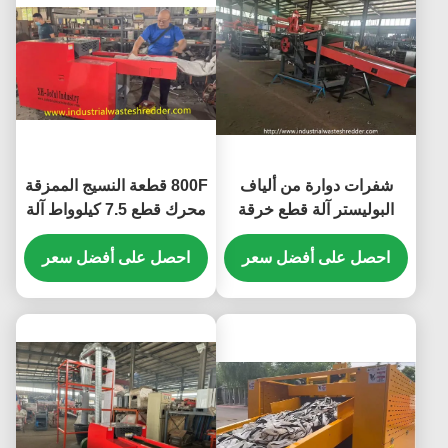
شفرات دوارة من ألياف
800F قطعة النسيج الممزقة
البوليستر آلة قطع خرقة
محرك قطع 7.5 كيلوواط آلة
ألياف القطن الداكرون
شوبر صغيرة للأنسجة سحق
احصل على أفضل سعر
ناقل المدخلات 1400 *
احصل على أفضل سعر
330mm الطول * العرض
شرير شرير