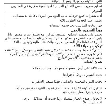
تأتي الماكينة مع مبراة وسهلة الصيانة
تسليم سريع ، لبعض النماذج القياسية لدينا كمية صغيرة في المخزون
المتوفر
أداة شفرات قطع فولاذية عالية القوة من الفولاذ ، قابلة للاستبدال ،
تضمن عمر الخدمة الطويل للآلة
في الوقت المناسب بعد خدمة المبيعات
مبدأ التصميم والعمل
يعتمد على تصميم السكين الملتوي الدوار ، مع تطبيق تمرير مقبض مائل
يلبي تصميم القص من سكين متحرك وسكين ثابت ، ومقص مستمر عالي
السرعة ، تمامًا مثل المقص الكبير ، والكفاءة العالية وتوفير الطاقة
تركيب وصيانة الآلة
تسليم آلة
comp
lete ، فقط تحتاج إلى تثبيت الناقل وتوصيل سلك الطاقة
على ما يرام ، نحن نقدم رسم التثبيت ومقاطع الفيديو ، إذا لزم الأمر ،
ندعم خدمة تثبيت الآلة من الخارج
نصائح الصيانة
ضع الآلة على أرض مستوية مفتوحة ، وتجنب الإمالة
شحذ الشفرات وفقًا لاقتراحنا
تجنب المواد المعدنية والصلبة ، فهذا سيضر الشفرات
تشغيل الماكينة الفارغة لمدة 30 دقيقة بعد التثبيت ، تحقق مما إذا
كان كل جزء يعمل بشكل جيد
لا تحاول إصلاح الجهاز بنفسك ، إذا حدثت أي مشاكل ، يرجى
الاتصال بنا أولاً