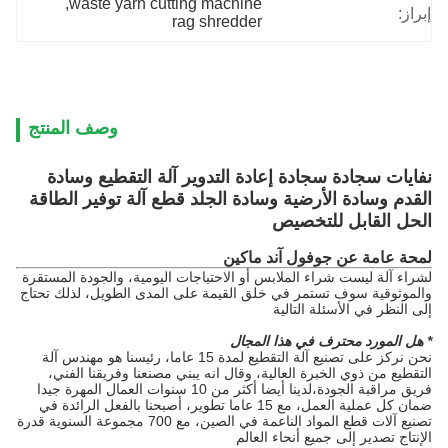
, 
waste yarn cutting machine
إبراز:
rag shredder
وصف المنتج
نفايات سجادة سجادة إعادة التدوير آلة التقطيع وسادة
القدم وسادة الأرضية وسادة الجلد قطع آلة توفير الطاقة
الحل القابل للتخصيص
لمحة عامة عن جوفول آند ماكين
لشراء آلة ليست شراء الملابس أو الاحتياجات اليومية، والجودة المستقرة
والموثوقية سوف تستمر في خلق القيمة على المدى الطويل، لذلك تحتاج
إلى النظر في الأسئلة التالية
* هل المورد محترف في هذا المجال
نحن نركز على تصنيع آلة التقطيع لمدة 15 عاما، رئيسنا هو مهندس آلة
التقطيع من ذوي الخبرة العالية، وقال انه يبني مصنعنا وفريقنا الفني،
فريق مراقبة الجودة،لدينا أيضا أكثر من 10 سنوات العمال المهرة جيدا
ضمان كل عملية العمل، مع 15 عاما تطوير، أصبحنا بالفعل الرائدة في
تصنيع آلات قطع المواد الناعمة في الصين، مع 700 مجموعة السنوية قدرة
الإنتاج تصدير إلى جميع أنحاء العالم