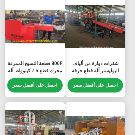
شفرات دوارة من ألياف
800F قطعة النسيج الممزقة
البوليستر آلة قطع خرقة
محرك قطع 7.5 كيلوواط آلة
ألياف القطن الداكرون
شوبر صغيرة للأنسجة سحق
احصل على أفضل سعر
ناقل المدخلات 1400 *
احصل على أفضل سعر
330mm الطول * العرض
شرير شرير