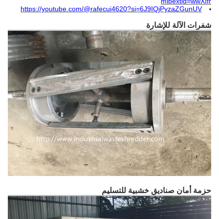
mibextid=wwXIfr
https://youtube.com/@rafecui4620?si=6J9IQjPyzaZGunUV
شفرات الآلة للإشارة
حزمة أمان صناديق خشبية للتسليم