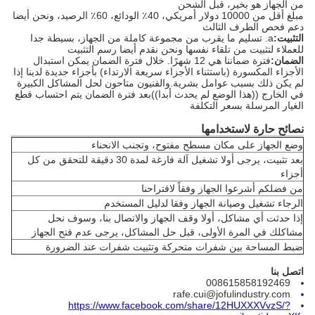
من الجهاز هو بخير، قبل الشحن
مبلغ أقل من 10000 دولار أمريكي، 40٪ الودائع، 60٪ الرصيد، ونحن أيضا
دعم فحص الطرف الثالث
التثبيت:
a. تسليم ما يقرب من مجموعة كاملة من الجهاز، بسيطة جدا
للعملاء لتثبيت من تلقاء نفسها ونحن نقدم أيضا رسم التثبيت
الضمان:
فترة ضماننا هي 12 شهرًا. خلال فترة الضمان يمكن استبدال
الأجزاء المكسورة (باستثناء الأجزاء سريعة الارتداء) بأجزاء جديدة لدينا إذا
لم يكن ذلك بسبب عوامل بشرية.والفنيون متاحون لحل المشاكل الكبيرة
في الخارج ((هذا الوضع لم يحدث أبدا))بعد فترة الضمان يتم احتساب قطع
الغيار المرسلة بسعر التكلفة
نصائح حارة لاستخدامها
وضع الجهاز على مكان مسطح مفتوح، وتجنب الانحناء
بعد تثبيت، يرجى أولا تشغيل آلة فارغة لمدة 30 دقيقة للتحقق من كل
أجزاء
من فضلكم أشرعوا الجهاز وفقاً لاقتراحنا
الرجاء تشغيل وصيانة الجهاز وفقا لدليل المستخدم
إذا حدثت أي مشاكل، أولا وقف الجهاز والاتصال بنا، وسوف نحل
مشاكلك في المرة الأولى، قبل حل المشاكل، يرجى عدم فتح الجهاز
ضبط المساحة بين شفرات متحركة وتثبيت شفرات عند الضرورة
اتصل بنا
008615858192469
rafe.cui@jofulindustry.com
https://www.facebook.com/share/12HUXXXVvzS/?