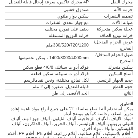
محرك النقل
4P محرك عاكس، سرعة إدخال قابلة للتعديل
حزمة الآلة
صندوق خشبي
تصميم الشفرات
سكين دوار ملتوي
صيانة الآلات
مع جهاز لتحدي الشفرات
عجلة سكين متحركة
يعتمد على نموذج مختلف
خزانة توزيع الطاقة
خزانة التوزيع المستقلة
عرض الحزام المدخل/
330/520/720/1200ملم
المخرج
طول الحزام المدخل/
1400/3000/4000mm ، يمكن تخصيصها
المخرج
سكين متحرك
فولاذ أدوات سبائك، 4/6/8 قطع سكين
أصلح السكين
فولاذ أدوات سبيكة، سكين قطعة
حجم الجهاز الرئيسي
لكل نماذج مختلفة، ونحن نقدم
الرسم
حجم القطع
قابلة للتعديل، صغيرة إلى 2 ملم
الناتج
الحد الأقصى إلى طن
التطبيق
يمكن استخدام آلة القطع سلسلة "J" على جميع أنواع مواد ناعمة إعادة
تدوير القطع، وخاصة كما هو موضح أدناه
مواد الألياف، الألياف الزجاجية، ألياف النايلون، ألياف جوز الهند، ألياف
*
البولي بروبلين، ألياف البوليستر، ألياف الحرير، ألياف الداكرون، ألياف
الفيسكوز، وألياف مواد أخرى
* أفلام بلاستيكية، أفلام صناعية، أفلام زراعية، أفلام PE، أفلام PP، أفلام