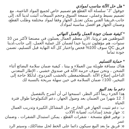
* هل حل الآلة مناسب لموادي
جوفول "J" سلسلة آلة القطع هو تصميم خاص لجميع المواد الناعمة، مع
تصميم بسيط وعملي، سمعة السوق وحجم المبيعات أثبتت لدينا آلة، إلى
جانب،فريقنا الفني يمكن تعديل الجهاز وفقا لمواد مختلفة وطلب القطع،
وضمان الجهاز هو أفضل مناسبة لموادك
* كيفية ضمان جودة العمل والعمل النهائي
الموظفين هم ثروتنا، الآن معظم العمال يعملون في مصنعنا لأكثر من 10
سنوات، هم مؤهلون تدريبا جيدا لضمان كل عملية العمل، إلى جانب،لدينا
فريق QC سوف 100% فحص واختبار كل آلة النهاية قبل التسليم، تضمن
جودة تماما
* حماية التسليم
هناك مسافة طويلة بين العملاء و بيننا ، كيفية ضمان سلامة البضائع أثناء
الشحن ، ونحن سوف حزمة الآلة في صندوق خشبي ، الإطار المعدني
الداخلي إصلاح الآلة ،
السطح
مغطى بالخشب المزدوج، لذلك
لا حاجة إلى
التبخير، 100٪ ضمان السلامة في حين سهلة مريحة بالنسبة لك
دعم ما بعد البيع
هذا الجزء ربما أكثر النظر، اسمحوا لي أن أشرح بالتفصيل
أ: 12 شهرا من الضمان بعد وصول الجهاز، دعم التكنولوجيا طوال فترة
الحياة
ب: دعم تثبيت الجهاز في الخارج، حل المشاكل الكبيرة وتدريب العمال
c: جهاز شحذ إمدادات، لصيانة الآلات
د: توفير قطع متسخة - شفرات القطع ، يمكن استبدال الشفرات ، وضمان
عمر
e: فريق ما بعد البيع سيكون دائما على الخط لحل مشاكلك، وسيتم الرد