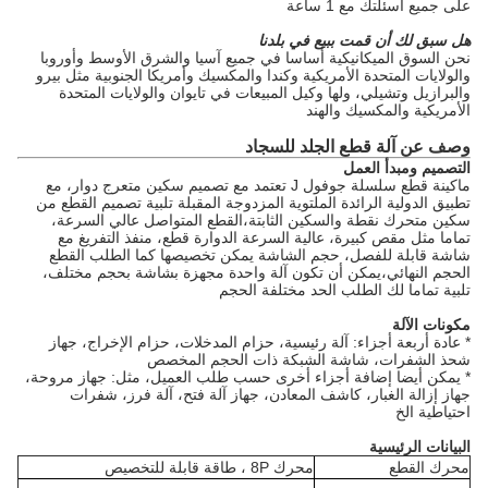
على جميع أسئلتك مع 1 ساعة
هل سبق لك أن قمت ببيع في بلدنا
نحن السوق الميكانيكية أساسا في جميع آسيا والشرق الأوسط وأوروبا
والولايات المتحدة الأمريكية وكندا والمكسيك وأمريكا الجنوبية مثل بيرو
والبرازيل وتشيلي، ولها وكيل المبيعات في تايوان والولايات المتحدة
الأمريكية والمكسيك والهند
وصف عن آلة قطع الجلد للسجاد
التصميم ومبدأ العمل
ماكينة قطع سلسلة جوفول J تعتمد مع تصميم سكين متعرج دوار، مع
تطبيق الدولية الرائدة الملتوية المزدوجة المقبلة تلبية تصميم القطع من
سكين متحرك نقطة والسكين الثابتة،القطع المتواصل عالي السرعة،
تماما مثل مقص كبيرة، عالية السرعة الدوارة قطع، منفذ التفريغ مع
شاشة قابلة للفصل، حجم الشاشة يمكن تخصيصها كما الطلب القطع
الحجم النهائي،يمكن أن تكون آلة واحدة مجهزة بشاشة بحجم مختلف،
تلبية تماما لك الطلب الحد مختلفة الحجم
مكونات الآلة
* عادة أربعة أجزاء: آلة رئيسية، حزام المدخلات، حزام الإخراج، جهاز
شحذ الشفرات، شاشة الشبكة ذات الحجم المخصص
* يمكن أيضا إضافة أجزاء أخرى حسب طلب العميل، مثل: جهاز مروحة،
جهاز إزالة الغبار، كاشف المعادن، جهاز آلة فتح، آلة فرز، شفرات
احتياطية الخ
البيانات الرئيسية
محرك القطع
محرك 8P ، طاقة قابلة للتخصيص