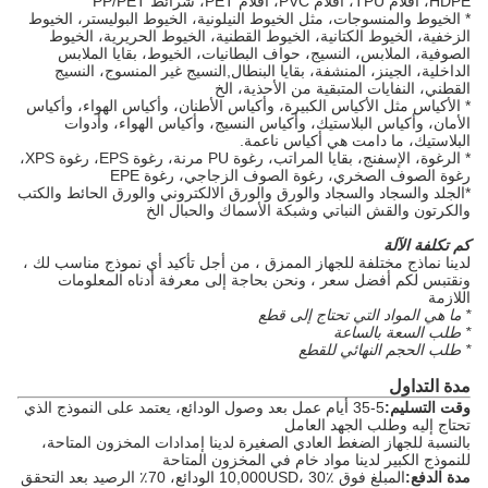
HDPE، أفلام TPU، أفلام PVC، أفلام PET، شرائط PP/PET
* الخيوط والمنسوجات، مثل الخيوط النيلونية، الخيوط البوليستر، الخيوط
الزخفية، الخيوط الكتانية، الخيوط القطنية، الخيوط الحريرية، الخيوط
الصوفية، الملابس، النسيج، حواف البطانيات، الخيوط، بقايا الملابس
الداخلية، الجينز، المنشفة، بقايا البنطال,النسيج غير المنسوج، النسيج
القطني، النفايات المتبقية من الأحذية، الخ
* الأكياس مثل الأكياس الكبيرة، وأكياس الأطنان، وأكياس الهواء، وأكياس
الأمان، وأكياس البلاستيك، وأكياس النسيج، وأكياس الهواء، وأدوات
البلاستيك، ما دامت هي أكياس ناعمة.
* الرغوة، الإسفنج، بقايا المراتب، رغوة PU مرنة، رغوة EPS، رغوة XPS،
رغوة الصوف الصخري، رغوة الصوف الزجاجي، رغوة EPE
*
الجلد والسجاد والسجاد والورق والورق الالكتروني والورق الحائط والكتب
والكرتون والقش النباتي وشبكة الأسماك والحبال الخ
كم تكلفة الآلة
لدينا نماذج مختلفة للجهاز الممزق ، من أجل تأكيد أي نموذج مناسب لك ،
ونقتبس لكم أفضل سعر ، ونحن بحاجة إلى معرفة أدناه المعلومات
اللازمة
* ما هي المواد التي تحتاج إلى قطع
* طلب السعة بالساعة
* طلب الحجم النهائي للقطع
مدة التداول
وقت التسليم:
5-35 أيام عمل بعد وصول الودائع، يعتمد على النموذج الذي
تحتاج إليه وطلب الجهد العامل
بالنسبة للجهاز الضغط العادي الصغيرة لدينا إمدادات المخزون المتاحة،
للنموذج الكبير لدينا مواد خام في المخزون المتاحة
مدة الدفع:
المبلغ فوق 10,000USD، 30٪ الودائع، 70٪ الرصيد بعد التحقق