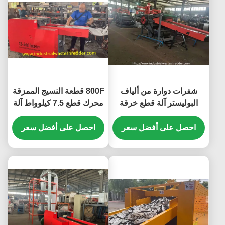
شفرات دوارة من ألياف
800F قطعة النسيج الممزقة
البوليستر آلة قطع خرقة
محرك قطع 7.5 كيلوواط آلة
ألياف القطن الداكرون
شوبر صغيرة للأنسجة سحق
احصل على أفضل سعر
ناقل المدخلات 1400 *
احصل على أفضل سعر
330mm الطول * العرض
شرير شرير