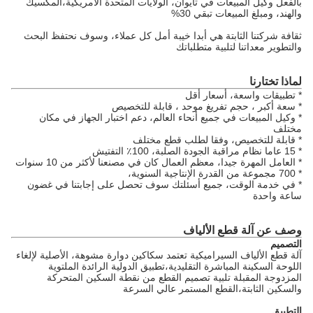
بالفعل وكيل المبيعات في تايوان، الولايات المتحدة الأمريكية،المكسيك
والهند، ومبلغ المبيعات تبقي 30%
ثقافة شركتنا الثابتة هي أبدا خيبة أمل كل عملاء، وسوف نحتفظ البحث
والتطوير معداتنا لتلبية متطلباتك
لماذا تختارنا
* تطبيقات واسعة، أسعار أقل
* سعة أكبر ، حجم تفريغ موحد ، قابلة للتخصيص
* وكيل المبيعات في جميع أنحاء العالم، دعم اختبار الجهاز في مكان
مختلف
* قابلة للتخصيص، وفقا لطلب قطع مختلف
* 15 عاما نظام مراقبة الجودة الصلبة، 100٪ التفتيش
* العامل المهرة جيدا، معظم العمال كان في مصنعنا لأكثر من 10 سنوات
* 700 مجموعة من القدرة الإنتاجية السنوية،
* في خدمة الوقت، جميع أسئلتك سوف تحصل على إجابتنا في غضون
ساعة واحدة
وصف عن آلة قطع الألياف
التصميم
آلة قطع الألياف السيراميكية تعتمد سكاكين دوارة مشوهة، الأصلية لإلغاء
اللوحة السكينة المباشرة التقليدية،تطبيق الدولية الرائدة الملتوية
المزدوجة المقبلة تلبية تصميم القطع من نقطة السكين المتحركة
والسكين الثابتة،القطع المستمر عالي السرعة
التطبيق