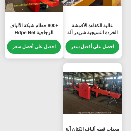
عالية الكفاءة الأقمشة
800F حطام شبكة الألياف
الخردة النسيجية شريدر آلة
الزجاجية Hdpe Net
قطع للخردة نهاية حجم قابل
Shredder Machine توفير
للتعديل
احصل على أفضل سعر
الطاقة شفرة مقاومة
احصل على أفضل سعر
للارتداء 7.5KW محرك
القطع
معدات قطع ألياف الكتان آلة