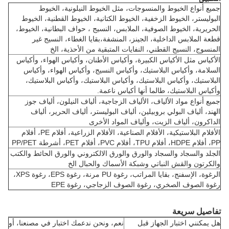
جميع أنواع الخيوط والمنسوجات، مثل الخيوط النيلونية، الخيوط
البوليستر، الخيوط الزخفية، الخيوط الكتانية، الخيوط القطنية، الخيوط
الحريرية، الخيوط الصوفية، الملابس، النسيج ، حواف البطانية، الخيوط،
قطعة الملابس الداخلية، الجينز، المنشفة،بقايا الغطاء، النسيج غير
المنسوج، النسيج القطني، النفايات المتبقية من الأحذية، الخ
الأكياس مثل الأكياس الكبيرة، وأكياس الأطنان، وأكياس الهواء، وأكياس
السلامة، وأكياس البلاستيك، وأكياس النسيج، وأكياس الهواء، وأكياس
البلاستيك، وأكياس البلاستيك، وأكياس البلاستيك، وأكياس البلاستيك،
وأكياس البلاستيك، طالما أنها أكياس ناعمة.
جميع أنواع مواد الألياف، الألياف الزجاجية، ألياف النيلون، ألياف جوز
الهند، ألياف البولي بروبيلين، ألياف البوليستر، ألياف الحرير، ألياف
الداكرون، ألياف الزيت، وألياف المواد الأخرى
الأفلام البلاستيكية، الأفلام الصناعية، الأفلام الزراعية، أفلام PE، أفلام
PP، أفلام HDPE، أفلام TPU، أفلام PVC، أفلام PET، أشرطة PP/PET
الجلد والسجاد والسجاد والورق والورق الالكتروني والورق الحائط والكتب
والكرتون والقش النباتي وشبكة الأسماك والحبال الخ
الرغوة، الإسفنج، بقايا المراتب، رغوة PU مرنة، رغوة EPS، رغوة XPS،
رغوة الصوف الصخري، رغوة الصوف الزجاجي، رغوة EPE
تفاصيل سريعة
هل يمكنني اختبار الجهاز قبل
نعم، ونحن ندعمك اختبار في مصنعنا، أو