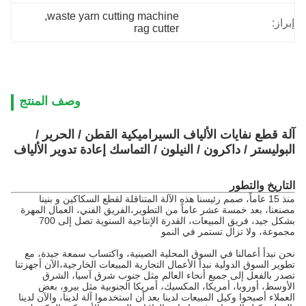
, 
waste yarn cutting machine
إبراز:
rag cutter
وصف المنتج
آلة قطع نفايات الألياف السيراميكية القطن / الحرير /
البوليستر / داكرون / النيلون / التماسك إعادة تدوير الألياف
التاريخ والتطور
منذ 15 عاماً، صمم رئيسنا هذه الآلة المتناقلة لقطع السكاكين و بنينا
مصنعنا، بعد خمسة عشر عاماً من التطوير،الفريق الفني، العمال المهرة
بشكل جيد، فريق المبيعات، القدرة الإنتاجية السنوية تصل إلى 700
مجموعة، ولا تزال تستمر في النمو
نحن نبدأ أعمالنا في السوق المحلية الصينية، واكتساب سمعة جيدة، مع
تطوير السوق الدولية نبدأ الأعمال التجارية المبيعات الخارجية،الآن أجهزتنا
تصدر بالفعل إلى جميع أنحاء العالم مثل جنوب شرق آسيا، الشرق
الأوسط، أوروبا، أمريكا، المكسيك، أمريكا الجنوبية مثل بيرو، بعض
العملاء أصبحوا وكيل المبيعات لدينا بعد أن استخدموا آلة لدينا، والآن لدينا