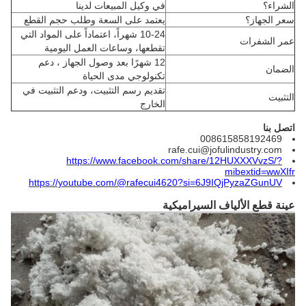
الشراء؟
في وكيل المبيعات لدينا
سعر الجهاز؟
يعتمد على السعة وطلب حجم القطع
10-24 شهراً، اعتماداً على المواد التي
عمر الشفرات
تقطعها، وساعات العمل اليومية
12 شهرًا بعد وصول الجهاز ، دعم
الضمان
تكنولوجي مدى الحياة
تقديم رسم التثبيت، ودعم التثبيت في
التثبيت
الخارج
اتصل بنا
008615858192469
rafe.cui@jofulindustry.com
https://www.facebook.com/share/12HUXXXVvzS/?
mibextid=wwXIfr
https://youtube.com/@rafecui4620?si=6J9IQjPyzaZGunUV
عينة قطع الألياف السيراميكية