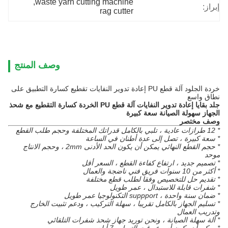
, 
waste yarn cutting machine
إبراز:
rag cutter
وصف المنتج
خردة الجلود آلة قطع PU إعادة تدوير النفايات تقطيع كسارة التطبيق على
نطاق واسع
جلد بقايا إعادة تدوير النفايات آلة قطع PU الخردة كسارة التقطيع مع شحذ
الجهاز سهولة الصيانة سعة كبيرة
وصف مختصر
* 12 طرازات عادية ، تلبي بالكامل قدراتك المختلفة وحجم طلب القطع
* سعة كبيرة ، تصل إلى عدة أطنان في الساعة
* حجم القطع النهائي يمكن أن يكون الحد الأدنى 2mm ، وحجم الانتاج
موحد
* تصميم جديد ، ارتفاع كفاءة القطع ، السعر أقل
* أكثر من 10 سنوات فريق فني ناضجة والعمال
* تقديم حل للتخصيص وفقا لطلب قطع مختلفة
* شفرات قابلة للاستبدال ، عمر طويل
* ضمان سنة واحدة ، suppport التكنولوجيا عمر طويل
* تسليم الجهاز بالكامل تقريبا ، سهلة التركيب ، ودعم تثبيت الخارج
وتدريب العمال
* آلة سهلة الصيانة ، ونحن توريد جهاز شحذ شفرات التلقائي