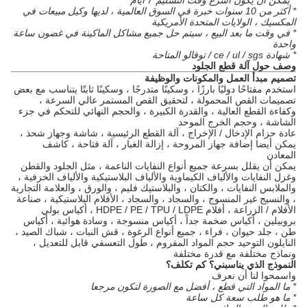
* يمكن أن يكون أسرع وقت التسليم 7 أيام
* أكثر من 10 سنوات خبرة في السوق العالمية ، لديها وكيل مبيعات في
المكسيك ، الولايات المتحدة الأمريكية
* في وقت ما بعد البيع ، سيتم حل جميع مشاكل الماكينة في غضون ساعة
واحدة
* شهادة ce / ul / sgs / توفالو المتاحة
وصف حول آلة قطع الجلود
تصميم مبدأ العمل والمكونات والوظيفة
استخدم مفتاحًا دوليًا بارزًا ، وسكينًا متدرجًا ، وسكينًا ثابتًا يتناسب مع بعض
تصميمات القص المحمولة ، لتحقيق القص المستمر عالي السرعة ،
وكفاءة القطع العالية ، والقدرة الكبيرة ، والحجم النهائي للتحكم في جزء
الشاشة ، وحجم الخرج الموحد
عادة حزام الإدخال / الإخراج ، آلة القطع الرئيسية ، شاشة وجهاز شحذ ،
يمكن أيضا إضافة جهاز المروحة ، إزالة الغبار ، آلة فتاحة ، كاشف
المعادن
يمكن أن يقلل بسرعة جميع أنواع النفايات الناعمة ، مثل الجلود والقطن
وغزل النفايات والألياف الكيماوية والألياف البلاستيكية والألياف الخزفية ،
والملابس النفايات ، والكتان ، والبلاستيك فليم ، والورق ، والعلامة التجارية
، والنسيج غير المنسوج ، والسجاد ، والسجاد ، الأفلام البلاستيكية ، صناعة
الأفلام / الزراعة ، أفلام HDPE / PE / TPU / LDPE ، أكياس بولي
بروبيلين ، أكياس ضخمة جداً ، أكياس منسوجة ، وسادة هوائية ، أكياس
طن ، جلد حيوان ، فراء ، جميع أنواع الرغوة ، قش النبات ، شباك الصيد ،
النايلون التوحيد حجم المواد المفروم ، طول التعسفي قابل للتعديل ،
ونماذج مختلفة مع قدرة مختلفة
النموذج الذي يناسبني؟
كم تكلف؟
واسمحوا لنا أن نعرف
* ما المواد التي قطع ، أفضل مع الصورة لتكون مرجعا
* ما هو طلب سعة كل ساعة