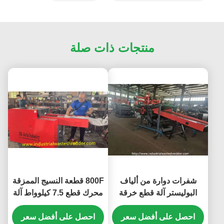
منتجات ذات صلة
شفرات دوارة من ألياف
800F قطعة النسيج الممزقة
البوليستر آلة قطع خرقة
محرك قطع 7.5 كيلوواط آلة
ألياف القطن الداكرون
شوبر صغيرة للأنسجة سحق
احصل على أفضل سعر
ناقل المدخلات 1400 *
احصل على أفضل سعر