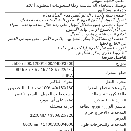
* طلب الحجم النهائي
نوصيك باستخدام آلة مناسبة وفقًا للمعلومات المطلوبة أعلاه.
خدمة ما بعد البيع
* ضمان سنة واحدة ، الدعم الفني مدى الحياة مجانا
* قبول العوائد إذا كان الجهاز لا يمكن تلبية الاحتياجات الخاصة بك
* سوف تحصل جميع مشاكل الجهاز على ردنا خلال ساعة واحدة ، سواء
في أيام الأسبوع أو في نهاية الأسبوع
* دعم تثبيت الخارج وتدريب العمال
* حدثت أي مشاكل لا يمكن التنبؤ بها ، إذا لزم الأمر ، نحن مهندس الدعم
في الخارج لحلها
* توريد قطع غيار للجهاز إذا كنت في حاجة
* شروط أخرى يمكن التفاوض
تفاصيل سريعة
نموذج
J500 / 800/1200/1600/2400/3200
8P 5.5 / 7.5 / 15 / 18.5 / 22/44 /
قطع المحرك
88KW
محرك النقل
محرك العاكس
بكرة عجلة قطع المحرك
Φ 100/140/160/180 ، قابلة للتخصيص
طاقة كهربائية شغالة
حسب طلب العميل ، السعر لا تغيير
تتحرك عجلة سكين
تعتمد على أي نموذج
مجلس الوزراء توزيع الطاقة
خزانة مستقلة
المدخلات / الإخراج حزام
330/520/720 / 1200MM
العرض
المدخلات والمخرجات طول
1400/3000/4000 / 5000mm ،
الحزام
للتخصيص