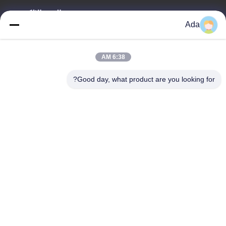
البريد الإلكتروني
Ada
ada.zhang@jofulindustry.com
6:38 AM
عنواننا
Good day, what product are you looking for?
العنوان
No.1 Rd، Dongzhou Industry Area، Fuyang District، Hangzhou
city، China، 311400
الهاتف
86-571-63559816
سياسة الخصوصية
|
خريطة الموقع