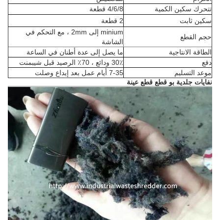
تتحرك سكين الكمية
4/6/8 قطعة
سكين ثابت
2 قطعة
minium إلى 2mm ، مع التحكم في
حجم القطع
الشاشة
الطاقة الانتاجية
ما يصل إلى عدة أطنان في الساعة
دفع
30٪ ودائع ، 70٪ الرصيد قبل شيبمنت
موعد التسليم
7-35 أيام عمل بعد إيداع وصلت
نفايات جلدية بو قطع قطع عينة