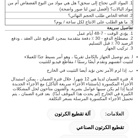
1. المواد التي تحتاج إلى سحق؟
هل هي مواد من النوع الفضفاض أم من
مواد البالات؟
(أفضل تبين لنا صور واضحة)
2. what الخاص طلب الحجم النهائي؟
3. ما هو الطلب على الانتاج لكل ساعة / يوم؟
تفاصيل سريعة
1. يؤدي الوقت - 7-48 أيام عمل
2. مصطلح الدفع - 30 ٪ دفعة متقدمة بمجرد التوقيع على العقد ، ودفع
الرصيد 70 ٪ قبل التسليم.
3. تركيب الجهاز
ا.
يتم توصيل الجهاز بالكامل تقريبًا ، وهو أمر بسيط جدًا للعملاء
لتثبيت أنفسهم ونقدم أيضًا رسمًا / مقاطع فيديو للتثبيت
ب.
إذا لزم الأمر نحن نؤيد أيضا التثبيت في الخارج
4. فترة الضمان لدينا هي 12 شهرا.
خلال فترة الضمان ، يمكن استبدال
الأجزاء المكسورة (باستثناء الأجزاء سريعة التآكل) مع الأجزاء الجديدة
لدينا إذا لم يكن سببها عوامل بشرية.
والفنيون متاحون لحل المشكلات
الكبيرة في الخارج (لم يحدث هذا الموقف أبدًا).
بعد فترة الضمان ، يتم
تحميل الأجزاء المكسورة المرسلة بسعر التكلفة.
العلامات:
آلة تقطيع الكرتون
تقطيع الكرتون الصناعي