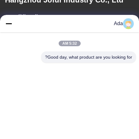
البريد الإلكتروني
Ada
ada.zhang@jofulindustry.com
5:32 AM
عنواننا
Good day, what product are you looking for?
العنوان
No.1 Rd، Dongzhou Industry Area، Fuyang District، Hangzhou
city، China، 311400
الهاتف
86-571-63559816
سياسة الخصوصية
|
خريطة الموقع