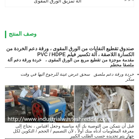
آلة تمزيق الورق المقوى
وصف المنتج
صندوق تقطيع النفايات من الورق المقوى ، ورقة دعم الخردة من
الكسارة اللاصقة ، آلة تكسير فيلم PVC / HDPE
مقدمة موجزة من تقطيع مربع من الورق المقوى ،
خردة ورقة دعم آلة
ملصقا محطم
خردة ورقة دعم ملصق
سحق عرض عينة للرجوع اليها في وقت
مبكر
قبل أن نتمكن من التوصية بك آلة مناسبة وجعل اقتباس ، نحتاج إلى
معرفة المعلومات أدناه منك أولاً ، لأن التصميم / الحجم / التكوين لكل
جهاز يتم تحديده حسب الطلب الكبير