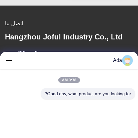
اتصل بنا
Hangzhou Joful Industry Co., Ltd
البريد الإلكتروني
Ada
ada.zhang@jofulindustry.com
9:38 AM
عنواننا
Good day, what product are you looking for?
العنوان
No.1 Rd، Dongzhou Industry Area، Fuyang District، Hangzhou
city، China، 311400
الهاتف
86-571-63559816