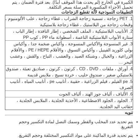
الكبيرة في الخارج (لم يحدث هذا الموقف أبدًا).
بعد فترة الضمان ، يتم
تحميل الأجزاء المكسورة المرسلة بسعر التكلفة.
التطبيقات النموذجية لآلة تقطيع الزجاجات
1. PET زجاجة ، تسمية زجاجة الشراب ، غطاء زجاجة ، علب الألومنيوم ،
وقبعات زجاجة من البلاستيك ، غطاء زجاجة بلاستيكية
2. الأنابيب البلاستيكية ، الملف الشخصي ، إطار النافذة ، إطار الباب ،
ستارة الأبواب البلاستيكية الناعمة ، أسطوانة ماء PP ، كوب PP
3. غير المنسوجة والأكياس المنسوجة ، وأكياس ضخمة جدا ، وأكياس
بولي كلوريد الفينيل ، وأكياس التسوق ، والأفلام PE / HEPE ، والأفلام
الزراعية ، والحبال ، وشبكة الصيد ، والعشب ، النباح ، والقش ، وعشب
البحر ...
4. أوراق ، ملفات ، CD ، DVD ، كرتون ، كرتون ، صناديق تعبئة ، صندوق
بلاستيكي صغير ، صندوق حليب ، خردة نسيج ، ملابس قديمة
5. pe الفيلم ، فيلم الزراعية ، حقيبة ، أنابيب pe ، أنابيب المياه ، أنابيب
الصرف
6.
الألياف ، ألياف جوز الهند ، ألياف الجوت
7.
الجلود ، الجلود الاصطناعية ، الأحذية الجلدية ، الملابس الجلدية ،
حقائب اليد الجلدية.
تنويه
يتم تحديد عدد المخلب والقطر وسمك النصل لمادة التكسير وحجم
التفريغ.
يتم تحديد قدرة الماكينة على مواد التكسير المختلفة وحجم التفريغ.