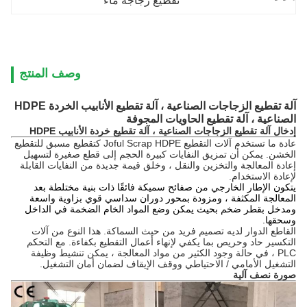
تقطيع زجاجة ماء
وصف المنتج
آلة تقطيع الزجاجات الصناعية ، آلة
تقطيع الأنابيب
الخردة
HDPE
الصناعية
، آلة
تقطيع الحاويات المجوفة
إدخال آلة تقطيع الزجاجات الصناعية ، آلة تقطيع خردة الأنابيب HDPE
عادة ما تستخدم آلات التقطيع Joful Scrap HDPE كتقطيع مسبق للتقطيع
الخشن.
يمكن أن تمزيق النفايات كبيرة الحجم إلى قطع صغيرة لتسهيل
إعادة المعالجة والتخزين والنقل ، وخلق قيمة جديدة من النفايات القابلة
لإعادة الاستخدام.
يتكون الإطار الخارجي من صفائح سميكة فائقًا ذات بنية مختلطة بعد
المعالجة المكثفة ، ومزودة بمحور دوران سداسي قوي بزاوية واسعة
ومدخل بقطر ضخم بحيث يمكن وضع المواد الخام الضخمة في الداخل
وسحقها.
القاطع الدوار لديه تصميم فريد من حيث السماكة.
هذا النوع من آلات
التكسير حاد وحريص بما يكفي لإنهاء أعمال التقطيع بكفاءة.
مع التحكم
PLC ، في حالة وجود الكثير من مواد المعالجة ، يمكن تنشيط وظيفة
التشغيل الأمامي / الاحتياطي ووقف الإيقاف لضمان أمان التشغيل.
صورة نصف آلية