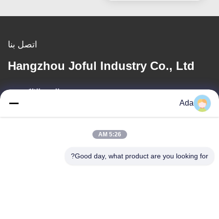
اتصل بنا
Hangzhou Joful Industry Co., Ltd
البريد الإلكتروني
Ada
ada.zhang@jofulindustry.com
5:26 AM
عنواننا
Good day, what product are you looking for?
العنوان
No.1 Rd، Dongzhou Industry Area، Fuyang District، Hangzhou
city، China، 311400
الهاتف