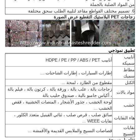
من المواد الصلبة بالجملة
6. تصميم مختلف القواطع مقاعد لتلبية الطلب سحق مختلفة
زجاجات PET البلاستيك التقطيع عرض الصورة
تطبيق نموذجي
أنابيب
أنابيب HDPE / PE / PP / ABS / PET
سميكة
مطاط
إطارات السيارات ، إطارات الشاحنات ...
سميك
الكتل
مقطوع من الطارد ، لمحة ...
زجاجات بالة ، علب بالة ، ورقة بالة ، كرتون بالة ، فيلم بالة
مواد بالات
، أكياس جامبو بالية ، صندوق حليب بالة
لوحة الخشب ، جذور الأشجار ، المنصات الخشبية ، قفص
خشب
الخشب ...
سائق صلب ، قرص صلب ، ثنائي الفينيل متعدد الكلور ،
هاء النفايات
نفايات WEEE ...
نفايات
قصاصات النسيج والملابس القديمة والأقمشة ...
النسيج
تفاصيل سريعة