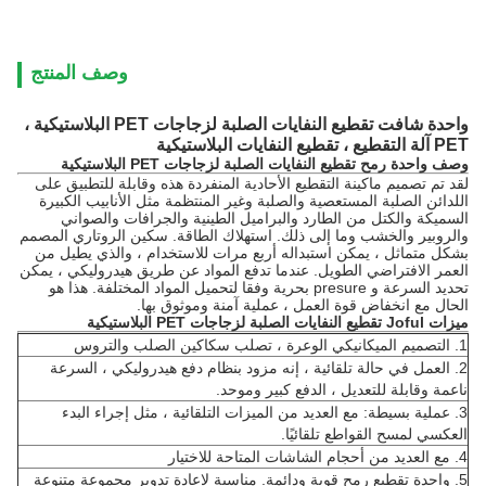
وصف المنتج
واحدة شافت تقطيع النفايات الصلبة لزجاجات PET البلاستيكية ،
PET آلة التقطيع ، تقطيع النفايات البلاستيكية
وصف واحدة رمح
تقطيع النفايات الصلبة لزجاجات PET البلاستيكية
لقد تم تصميم ماكينة التقطيع الأحادية المنفردة هذه وقابلة للتطبيق على
اللدائن الصلبة المستعصية والصلبة وغير المنتظمة مثل الأنابيب الكبيرة
السميكة والكتل من الطارد والبراميل الطينية والجرافات والصواني
والروبير والخشب وما إلى ذلك. استهلاك الطاقة.
سكين الروتاري المصمم
بشكل متماثل ، يمكن استبداله أربع مرات للاستخدام ، والذي يطيل من
العمر الافتراضي الطويل.
عندما تدفع المواد عن طريق هيدروليكي ، يمكن
تحديد السرعة و presure بحرية وفقا لتحميل المواد المختلفة.
هذا هو
الحال مع انخفاض قوة العمل ، عملية آمنة وموثوق بها.
ميزات Joful تقطيع النفايات الصلبة لزجاجات PET البلاستيكية
1. التصميم الميكانيكي الوعرة ، تصلب سكاكين الصلب والتروس
2. العمل في حالة تلقائية ، إنه مزود بنظام دفع هيدروليكي ، السرعة
ناعمة وقابلة للتعديل ، الدفع كبير وموحد.
3. عملية بسيطة: مع العديد من الميزات التلقائية ، مثل إجراء البدء
العكسي لمسح القواطع تلقائيًا.
4. مع العديد من أحجام الشاشات المتاحة للاختيار
5. واحدة تقطيع رمح قوية ودائمة.
مناسبة لإعادة تدوير مجموعة متنوعة