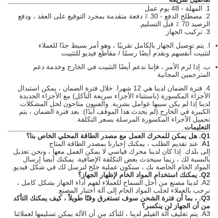
1. المهلة - 48 يوم عمل
2. مصطلح الدفع - 30 ٪ دفعة متقدمة بمجرد التوقيع على العقد ، ودفع
الرصيد 70 ٪ قبل التسليم.
3. تركيب الجهاز
ا.
يتم توصيل الجهاز بالكامل تقريبًا ، وهو أمر بسيط جدًا للعملاء
لتثبيت أنفسهم ونقدم أيضًا رسمًا / مقاطع فيديو للتثبيت
ب.
إذا لزم الأمر ، فإننا ندعم أيضًا التثبيت في الخارج وخدمة دعم
المترجمين المجانية
4. فترة الضمان لدينا هي 12 شهرا.
خلال فترة الضمان ، يمكن استبدال
الأجزاء المكسورة (باستثناء الأجزاء سريعة التآكل) مع الأجزاء الجديدة
لدينا إذا لم يكن سببها عوامل بشرية.
والفنيون متاحون لحل المشكلات
الكبيرة في الخارج (لم يحدث هذا الموقف أبدًا).
بعد فترة الضمان ، يتم
تحميل الأجزاء المكسورة المرسلة بسعر التكلفة.
التعليمات
Q1.
هل يمكن للمحرك العمل مع مصدر الطاقة المحلي الخاص بنا؟
A1.
عند تقديم الطلب ، يمكنك إخبارنا بمصدر الطاقة المتاح
إلى بلدك. إذا كان لدينا محرك قياسي لا يمكن العمل معها ، ونحن تعديل
بالنسبة لك ، ربما سيحدث بعض التكلفة الإضافية.
يمكنك أيضا إرسال
المواد الخام الخاصة بك ، سنكون عملية جلخ لنرسل لك في شكل فيديو.
Q2.
يمكنك استخدام المواد الخام لإظهار الجهاز؟
A2.
لدينا مصنع من أجل السماح للعملاء لفهم أداء الجهاز بشكل كامل ،
نرحب بالعملاء لجلب المواد الخام إلى آلة اختبار المصنع.
Q3.
، بما أن فترة الشحن سوف تستغرق وقتًا طويلاً ، كيف يمكنك التأكد
من أن الجهاز لن ينكسر؟
A3.
يتم تغليف آلة الفيلم لدينا ، للتأكد من أن الآلة يمكن تسليمها لعملائنا