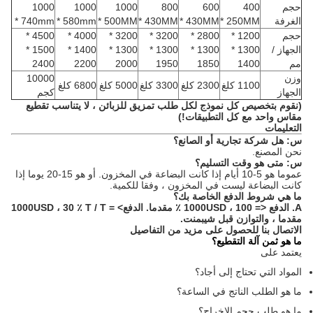
حجم
400
600
800
1000
1000
1000
الغرفة
250MM *
430MM *
430MM *
500MM *
580mm *
740mm *
حجم
1200 *
2800 *
3200 *
3200 *
4000 *
4500 *
الجهاز /
1300 *
1300 *
1300 *
1300 *
1400 *
1500 *
مم
1400
1850
1950
2000
2200
2400
وزن
10000
1100 كلغ
2300 كلغ
3300 كلغ
5000 كلغ
6800 كلغ
الجهاز
كجم
(نقوم بتخصيص كل نموذج لكل طلب تمزيق للزبائن ، لا يتناسب تقطيع
مقاس واحد مع كل التطبيقات!)
التعليمات
س: هل شركة تجارية أو الصانع؟
نحن المصنع.
س: متى هو وقت التسليم؟
عموما هو 5-10 أيام إذا كانت البضاعة في المخزون.
أو هو 15-20 يوما إذا
كانت البضاعة ليست في المخزون ، وفقا للكمية.
ما هي شروط الدفع الخاصة بك؟
A. الدفع <= 1000USD ، 100 ٪ مقدما.
الدفع> = 1000USD ، 30 ٪ T / T
مقدما ، والتوازن قبل شيبمنت.
الاتصال بنا للحصول على مزيد من التفاصيل
ما هو ثمن آلة التقطيع؟
يعتمد على
المواد التي تحتاج إلى أجاد؟
ما هو الطلب الناتج في الساعة؟
ما هو طلب حجم الإخراج؟