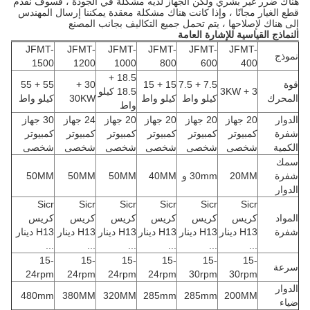
هناك ضرر غير بشري ولكن الجهاز لديه مشكلة في الجودة ، فسوف نقدم
قطع الغيار مجانًا ، وإذا كانت هناك مشكلة معقدة يمكننا إرسال المهندس
إلى هناك لإصلاحها ، يتم تحمل جميع التكاليف بجانب المصنع
النماذج القياسية للإشارة العامة
JFMT-
JFMT-
JFMT-
JFMT-
JFMT-
JFMT-
نموذج
1500
1200
1000
800
600
400
18.5 +
قوة
7.5 + 7.5
15 + 15
30 +
55 + 55
3 + 3KW
18.5 كيلو
المحرك
كيلو واط
كيلو واط
30KW
كيلو واط
واط
الدوار
20 جهاز
20 جهاز
20 جهاز
20 جهاز
24 جهاز
30 جهاز
شفرة
كمبيوتر
كمبيوتر
كمبيوتر
كمبيوتر
كمبيوتر
كمبيوتر
الكمية
شخصى
شخصى
شخصى
شخصى
شخصى
شخصى
سمك
شفرة
20MM
30mm و
40MM
50MM
50MM
50MM
الدوار
Sicr
Sicr
Sicr
Sicr
Sicr
Sicr
المواد
كريس
كريس
كريس
كريس
كريس
كريس
شفرة
H13 دينار
H13 دينار
H13 دينار
H13 دينار
H13 دينار
H13 دينار
...
...
...
...
...
...
15-
15-
15-
15-
15-
15-
سرعة
24rpm
24rpm
24rpm
24rpm
30rpm
30rpm
الدوار
480mm
380MM
320MM
285mm
285mm
200MM
ضياء