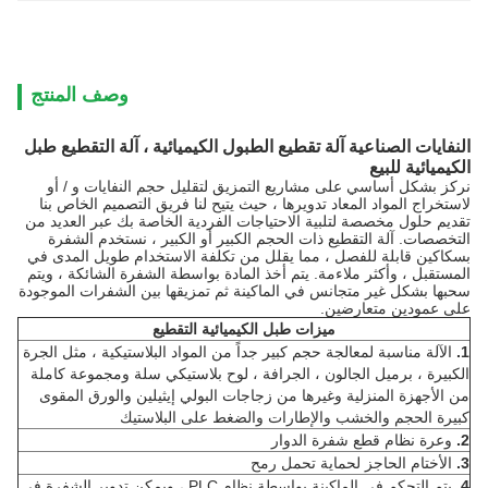
وصف المنتج
النفايات الصناعية آلة تقطيع الطبول الكيميائية ، آلة التقطيع طبل
الكيميائية للبيع
نركز بشكل أساسي على مشاريع التمزيق لتقليل حجم النفايات و / أو
لاستخراج المواد المعاد تدويرها ، حيث يتيح لنا فريق التصميم الخاص بنا
تقديم حلول مخصصة لتلبية الاحتياجات الفردية الخاصة بك عبر العديد من
التخصصات.
آلة التقطيع ذات الحجم الكبير أو الكبير ، نستخدم الشفرة
بسكاكين قابلة للفصل ، مما يقلل من تكلفة الاستخدام طويل المدى في
المستقبل ، وأكثر ملاءمة.
يتم أخذ المادة بواسطة الشفرة الشائكة ، ويتم
سحبها بشكل غير متجانس في الماكينة ثم تمزيقها بين الشفرات الموجودة
على عمودين متعارضين.
ميزات
طبل الكيميائية
التقطيع
1.
الآلة مناسبة لمعالجة حجم كبير جداً من المواد البلاستيكية ، مثل الجرة
الكبيرة ، برميل الجالون ، الجرافة ، لوح بلاستيكي سلة ومجموعة كاملة
من الأجهزة المنزلية وغيرها من زجاجات البولي إيثيلين والورق المقوى
كبيرة الحجم والخشب والإطارات والضغط على البلاستيك
2.
وعرة نظام قطع شفرة الدوار
3.
الأختام الحاجز لحماية تحمل رمح
4.
يتم التحكم في الماكينة بواسطة نظام PLC ، ويمكن تدوير الشفرة في