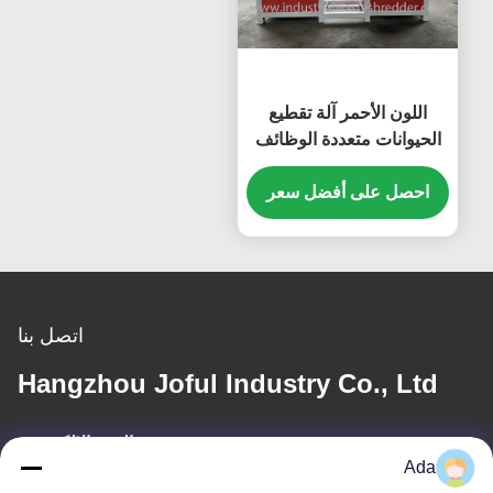
اللون الأحمر آلة تقطيع
الحيوانات متعددة الوظائف
للدجاج / خنزير
احصل على أفضل سعر
اتصل بنا
Hangzhou Joful Industry Co., Ltd
البريد الإلكتروني
Ada
ada.zhang@jofulindustry.com