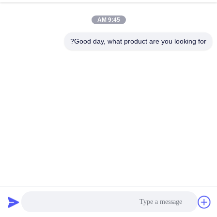
9:45 AM
عنواننا
Good day, what product are you looking for?
العنوان
No.1 Rd، Dongzhou Industry Area، Fuyang District، Hangzhou
city، China، 311400
الهاتف
86-571-63559816
سياسة الخصوصية
|
خريطة الموقع
الصين جيدة الجودة تقطيع النفايات الصناعية المورد. حقوق الطبع والنشر
© -2026 Hangzhou Joful Industry Co., Ltd . كل شيء حقوق
محجوزة