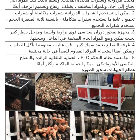
مخلب مزدوجة وشفرات متعددة المخلب.
وسيتم تحديد تلك المواد التي
تحتاج إلى أجاد.
وللمواد المختلفة ، يختلف ارتفاع وتصميم الزحف أيضًا
2. يمكن أن تستخدم الشفرات الدورانية شفرات متكاملة أو شفرات
تجميع ، عادة ما نستخدم شفرات متكاملة ، بالنسبة للآلة الصغيرة الحجم ،
نستخدم شفرات التجميع.
3. مجهزة بمحور دوران سداسي قوي بزاوية واسعة ومدخل بقطر كبير
بحيث يمكن وضع المواد الخام الضخمة في الداخل وسحقها.
4. غرفة التقطيع تعتمد سمك كبير ، قوة عالية ، مقاومة التآكل للصلب ،
ويمكن أيضا استخدام الفولاذ المقاوم للصدأ في حالة مختلفة
5. إنها تعتمد نظام التحكم PLC ، الحماية التلقائية الزائدة والمفتاح
العكسي الأوتوماتيكي ، يمكنها حماية الماكينة وأكثر أمانًا
عظام الحيوانات سحق الصورة