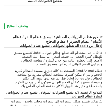
تقطيع الحيوانات الميتة
وصف المنتج
تقطيع عظام الحيوانات الصناعية لسحق عظام البقر / عظام
الأغنام / عظام الخنزير / عظام الدجاج
إدخال من د
ead آلة تقطيع الحيوانات ، تقطيع عظام الحيوانات
عادةً ما يتم استخدام آلة تقطيع عظام حيوانات Joful كتقطيع مسبق
للعظام كبيرة الحجم إلى قطعة أصغر ، ثم تنتقل تلك القطعة
الأصغر إلى الخطوة التالية من خلال كسارة / مطحنة العظام ،
وسيكون المنتج النهائي عبارة عن مسحوق العظام.
عظام Joful Animal المستخدمة كآلة تمزيق مسبقة للعظام كبيرة
الحجم والتي لا يمكن كسرها بمطحنة العظام.
مقارنة مع مطحنة
العظام ، فإن Joful bones قبل تمزيقه لديها سعة أكبر بكثير
وضوضاء صغيرة.كما أن الحجم النهائي سيكون أكبر.
يرجى التكرم
بالملاحظة واختيار هذا الجهاز الأكثر ملاءمة للطلب الخاص بك.
الملامح الرئيسية
لآلة تقطيع الحيوانات المتوفاة ،
تقطيع عظام الحيوانات ،
كسارة عظام الحيوانات
1. يمكن تقسيم هيكل الشفرات إلى شفرات مخلب واحدة ، شفرات