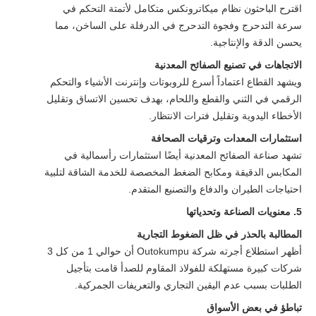
اقترح الباحثون نظام ميكاترونكس متكامل لأتمتة التحكم في
سرعة التدحرج وفجوة التدحرج في الدرفلة على الساخن، مما
يحسن الدقة والإنتاجية.
الاتجاهات في تصنيع الصفائح المعدنية
ويشهد القطاع اعتماداً أسرع للروبوتات وإنترنت الأشياء والتحكم
الرقمي في الثني والقطع واللحام، بهدف تحسين الاتساق وتقليل
الأخطاء اليدوية وتقليل فترات الانتظار.
استثمارات المعدات وترقيات الصحافة
تشهد صناعة الصفائح المعدنية أيضًا استثمارات رأسمالية في
المكابس الدقيقة ومكابح الضغط المخصصة للخدمة الشاقة لتلبية
احتياجات الطيران والدفاع والتصنيع المتقدم.
5. معنويات الصناعة وتحدياتها
المطالبة بالحذر في ظل الضغوط التجارية
أظهر استطلاع أجرته شركة Outokumpu أن حوالي 1 من كل 3
شركات كبيرة مستهلكة للفولاذ المقاوم للصدأ قامت بتأجيل
الطلبات بسبب عدم اليقين التجاري والتعريفات الجمركية.
تباطؤ في بعض الأسواق