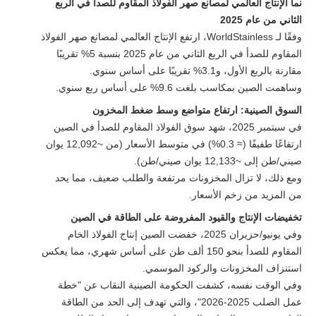
نما الإنتاج العالمي لمصانع صهر الفولاذ المقاوم للصدأ في الربع
الثاني من عام 2025
وفقًا لـ WorldStainless، ارتفع الإنتاج العالمي لمصانع صهر الفولاذ
المقاوم للصدأ في الربع الثاني من عام 2025 بنسبة 5% تقريبًا
مقارنة بالربع الأول، و3.1% تقريبًا على أساس سنوي.
وساهمت الصين بمكاسب بلغت 9.6% على أساس ربع سنوي.
السوق الصينية: ارتفاع متواضع وسط ضغط المخزون
في سبتمبر 2025، شهد سوق الفولاذ المقاوم للصدأ في الصين
ارتفاعًا طفيفًا (≈ 0.3%) في متوسط ​​الأسعار (من ~12,092 يوان
صيني/طن إلى ~12,133 يوان صيني/طن).
ومع ذلك، لا تزال المخزونات مرتفعة والطلب ضعيف، مما يحد
من المزيد من زخم الأسعار.
تخفيضات الإنتاج والقيود المفروضة على الطاقة في الصين
وفي يونيو/حزيران 2025، خفضت الصين إنتاج الفولاذ الخام
المقاوم للصدأ بنحو 150 ألف طن على أساس شهري، مما يعكس
استنزاف المخزونات والركود الموسمي.
وفي الوقت نفسه، كشفت الحكومة الصينية النقاب عن "خطة
عمل الصلب 2025-2026"، والتي تهدف إلى الحد من الطاقة