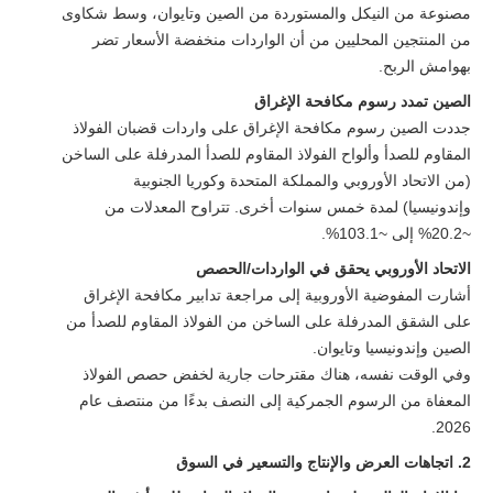
مصنوعة من النيكل والمستوردة من الصين وتايوان، وسط شكاوى
من المنتجين المحليين من أن الواردات منخفضة الأسعار تضر
بهوامش الربح.
الصين تمدد رسوم مكافحة الإغراق
جددت الصين رسوم مكافحة الإغراق على واردات قضبان الفولاذ
المقاوم للصدأ وألواح الفولاذ المقاوم للصدأ المدرفلة على الساخن
(من الاتحاد الأوروبي والمملكة المتحدة وكوريا الجنوبية
وإندونيسيا) لمدة خمس سنوات أخرى. تتراوح المعدلات من
~20.2% إلى ~103.1%.
الاتحاد الأوروبي يحقق في الواردات/الحصص
أشارت المفوضية الأوروبية إلى مراجعة تدابير مكافحة الإغراق
على الشقق المدرفلة على الساخن من الفولاذ المقاوم للصدأ من
الصين وإندونيسيا وتايوان.
وفي الوقت نفسه، هناك مقترحات جارية لخفض حصص الفولاذ
المعفاة من الرسوم الجمركية إلى النصف بدءًا من منتصف عام
2026.
2. اتجاهات العرض والإنتاج والتسعير في السوق