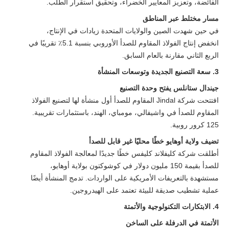
الفائضة، وتعزيز المعايير الخضراء، وتحقيق استقرار الطلب.
مسار مختلط عبر المناطق
في حين شهدت الصين والولايات المتحدة زيادات في الإنتاج،
انخفض إنتاج الفولاذ المقاوم للصدأ الأوروبي بنسبة 5.1٪ تقريبًا في
الربع الثاني مقارنة بالعام السابق.
3. سعة التصنيع الجديدة وتوسعات المنشأة
جيندال ستانلس يفتح وحدة التصنيع
افتتحت شركة Jindal المقاوم للصدأ أول منشأة لها لتصنيع الفولاذ
المقاوم للصدأ في واشيفالي، مومباي، الهند، باستثمارات تقريبية.
125 كرور روبية.
تضيف ولاية أوهايو خطًا محليًا غير قابل للصدأ
أطلقت شركة كليفلاند كليفس خطًا جديدًا لمعالجة الفولاذ المقاوم
للصدأ بقيمة 150 مليون دولار في كوشوكتون بولاية أوهايو،
مستشهدة بالتعريفات الأمريكية على الواردات. تدمج المنشأة أيضًا
عملية تشطيب صديقة للبيئة تعتمد على الهيدروجين.
4. الابتكارات التكنولوجية والأتمتة
الأتمتة في الدرفلة على الساخن